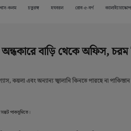
খাস-কলম
চতুরঙ্গ
হযবরল
রোব-e-বর্ণ
ক্যালাইডোস্কোপ
Advertisement
 অন্ধকারে বাড়ি থেকে অফিস, চরম ব
 গ্যাস, কয়লা এবং অন্যান্য জ্বালানি কিনতে পারছে না পাকিস্তান