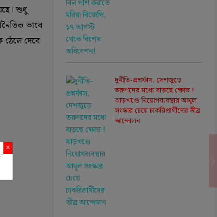
ছে। শুধু
র্থনৈতিক ভাবে
কে ঠেলে দেবে
দুর্নীতি-প্রশ্নফাঁস, দেশজুড়ে
তরুণদের মধ্যে বাড়ছে ক্ষোভ !
ঝাড়খণ্ডে নিয়োগব্যবস্থার আমূল
সংস্কার চেয়ে চাকরিপ্রার্থীদের তীব্র
আন্দোলন
×