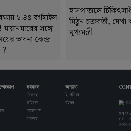
হাসপাতালে চিকিৎসা
ুরক্ষায় ১.৪৪ বর্গমাইল
মিঠুন চক্রবর্তী, দেখ
! মায়ানমারের সঙ্গে
মুখ্যমন্ত্রী
ময়ের ভাবনা কেন্দ্র
 ?
ডোস্কোপ
হযবরল
অন্যান্য
CONT
টেকসই
ই-পত্রিকা
em
ভাইরাল
বইঘর
াড়ন
সহজপাঠ
BHASA
চারুলতা
GE-11
KASBA