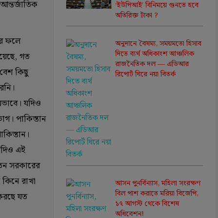
 আন্তর্জাতিক
‘ইউপিআই’ বিনিময়ে গুনতে হবে
অতিরিক্ত টাকা ?
ধের ফলে
অনুদানে বৈষম্য, সময়মতো হিসাব
দিতে ব্যর্থ অধিকাংশ আঞ্চলিক
িয়েছে, গত
রাজনৈতিক দল — এডিআর
 বেশ কিছু
রিপোর্ট ঘিরে নয়া বিতর্ক
রেনি।
 অভাবে। যদিও
ভাগ। পাকিস্তান
াকিস্তান।
 যদিও এই
্বতন সরকারের
ি কিনে রাখা
আসন পুনর্বিন্যাস, মহিলা সংরক্ষণ
বিল পাশ করাতে মরিয়া বিজেপি,
 করছে যত
১৭ আগস্ট থেকে বিশেষ
অধিবেশন!