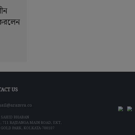
ধীন
া করলেন
ACT US
ail@aramva.co
 SAHID BHABAN
5, 711 RAJDANGA MAIN ROAD, EKT,
 GOLD PARK, KOLKATA-700107