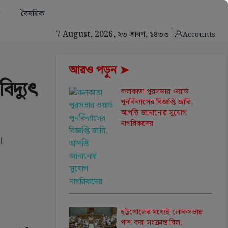
বৈষয়িক
7 August, 2026,
২৩ শ্রাবণ, ১৪৩৩
Accounts
আরও পড়ুন ➤
িদ্যুৎ
কলকাতা পুরসভার ওয়ার্ড
পুনর্বিন্যাসের বিজ্ঞপ্তি জারি,
আপত্তি জানানোর সুযোগ
নাগরিকদের
।
হট্টগোলের মধ্যেই লোকসভায়
পাশ কর-সংক্রান্ত বিল,