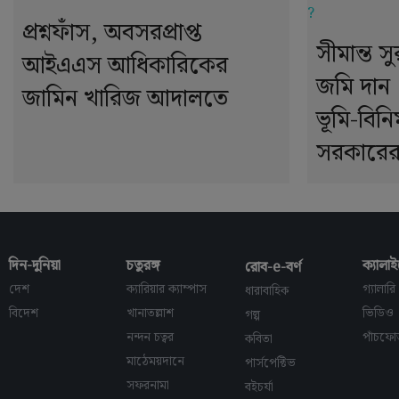
প্রশ্নফাঁস, অবসরপ্রাপ্ত
সীমান্ত স
আইএএস আধিকারিকের
জমি দান 
জামিন খারিজ আদালতে
ভূমি-বিনি
সরকারের
দিন-দুনিয়া
চতুরঙ্গ
ক্যালাই
রোব-e-বর্ণ
দেশ
ক্যারিয়ার ক্যাম্পাস
গ্যালারি
ধারাবাহিক
বিদেশ
খানাতল্লাশ
ভিডিও
গল্প
নন্দন চত্বর
পাঁচফে
কবিতা
মাঠেময়দানে
পার্সপেক্টিভ
সফরনামা
বইচর্যা