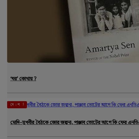
‘ঘর’ কোথায় ?
এই মুহূর্তে
দে । শ
মোদি–সুখবীর বৈঠকে জোর জল্পনা, পাঞ্জাব ভোটের আগে কি ফের এনড