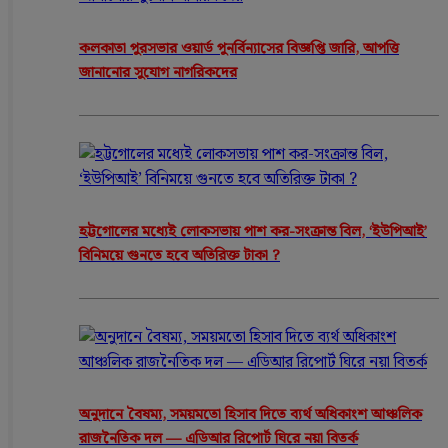
কলকাতা পুরসভার ওয়ার্ড পুনর্বিন্যাসের বিজ্ঞপ্তি জারি, আপত্তি
জানানোর সুযোগ নাগরিকদের
হট্টগোলের মধ্যেই লোকসভায় পাশ কর-সংক্রান্ত বিল, ‘ইউপিআই’
বিনিময়ে গুনতে হবে অতিরিক্ত টাকা ?
অনুদানে বৈষম্য, সময়মতো হিসাব দিতে ব্যর্থ অধিকাংশ আঞ্চলিক
রাজনৈতিক দল — এডিআর রিপোর্ট ঘিরে নয়া বিতর্ক