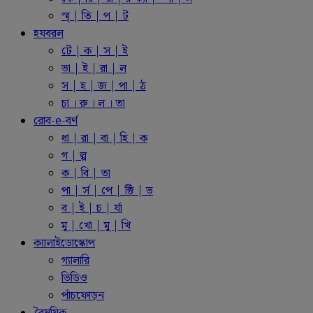
স্মৃ | তি | প | ট
হযবরল
টে | ক | স | ই
ভা | ই | রা | ল
স | হ | জ | পা | ঠ
চা । রু । ল । তা
রোব-e-বর্ণ
ধা | রা | বা | হি | ক
গ | ল্প
ক | বি | তা
পা | র্স | পে | ক্টি | ভ
ব | ই | চ | র্যা
মু | খো | মু | খি
ক্যালাইডোস্কোপ
গ্যালারি
ভিডিও
পাঁচফোড়ন