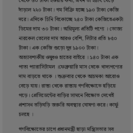
থেকে ৬০ টাকা হওয়ার কথা, এখন তা হঠাৎ বেড়ে
দাঁড়াল ২২০ টাকা। গম বিক্রি হচ্ছে ১৯০ টাকা কেজি
দরে। এদিকে চিনি বিকোচ্ছে ২৪০ টাকা কেজিতেএকটা
ডিমের দাম ৩০ টাকা। অগ্নিমূল্য প্রতিটি পণ্যে । ভোজ্য
নারকেল তেলের দাম আরও বেশি, লিটার প্রতি ৮৫০
টাকা। এক কেজি গুড়ো দুধ ১৯০০ টাকা।
অত্যাবশ্যকীয় ওষুধও হাতের বাইরে । ১৪০ টাকা এক
পাতা প্যারাসিটামল ।ফেব্রুয়ারি মাস থেকে খাদ্যপণ্যের
দাম বাড়তে থাকে । শুক্রবার থেকে আচমকা আরোও
বেড়ে যায়। রাস্তা থেকে রাস্তায় গণবিক্ষোভে ছড়িয়ে
পড়ে। প্রেসিডেন্টের বাড়ির সামনে বিক্ষোভ দেখেই
প্রশাসন তড়িঘড়ি জরুরি অবস্থার ঘোষণা করে। কার্ফু
চলছে ।
গণবিক্ষোভের চাপে প্রধানমন্ত্রী ছাড়া মন্ত্রিসভার সব