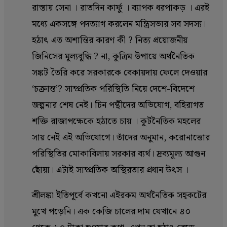
রাস্তায় সেনা । রাতদিন কার্ফু । ব্যাপক ধরপাকড় । এরই
মধ্যে একসঙ্গে পদত্যাগ করলেন মন্ত্রিসভার সব সদস্য।
হঠাৎ এত অশান্তির কারণ কী ? নিত্য প্রয়োজনীয়
জিনিসের মূল্যবূদ্ধি ? না, কূত্রিম উপায়ে অর্থনৈতিক
সঙ্কট তৈরি করে সরকারকে বেকায়দায় ফেলে দেওয়ার
‘চক্রান্ত’? সাম্প্রতিক পরিস্থিতি নিয়ে দেশে-বিদেশে
জল্পনার শেষ নেই। চিন পন্থীদের অভিযোগ, বহিরাগত
শক্তি রাজাপক্ষেকে হঠাতে চায় । কূটনৈতিক মহলের
সায় নেই এই অভিযোগে। তাঁদের অনুমান, করোনাত্তোর
পরিস্থিতির মোকাবিলায় সরকার ব্যর্থ। দ্রব্যমূল্য আগুন
ছোঁয়া। এটাই সাম্প্রতিক অস্থিরতার প্রধান উৎস ।
শ্রীলঙ্কা ইতিপূর্বে কখনো এইরকম অর্থনৈতিক সহ্কটের
মুখে পড়েনি। এক কেজি চালের দাম যেখানে ৪০