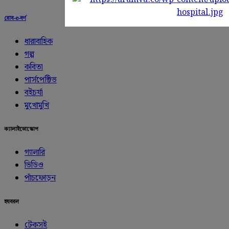
রোব-e-বর্ণ
ধারাবাহিক
গল্প
কবিতা
পার্সপেক্টিভ
বইচর্যা
মুখোমুখি
ক্যালাইডোস্কোপ
গ্যালারি
ভিডিও
পাঁচফোড়ন
হযবরল
টেকসই