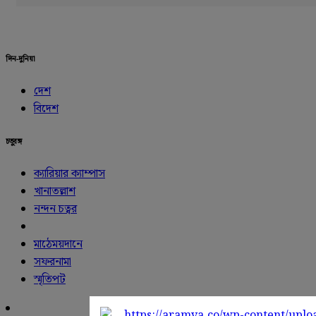
দিন-দুনিয়া
দেশ
বিদেশ
চতুরঙ্গ
ক্যারিয়ার ক্যাম্পাস
খানাতল্লাশ
নন্দন চত্বর
মাঠেময়দানে
সফরনামা
স্মৃতিপট