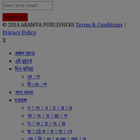
© 2024 ARAMVA PUBLISHERS
Terms & Conditions
|
Privacy Policy
X
প্রচ্ছদ রচনা
এই মুহূর্তে
দিন-দুনিয়া
দে । শ
বি। দে । শ
খাস-কলম
চতুরঙ্গ
ন | ন্দ | ন | চ | ত্ব | র
খা | না | ত | ল্লা | শ
স | ফ | র | না | মা
মা | ঠে-ম | য় | দা | নে
কে | রি | য়া | র-ক্যা | ম্পা | স