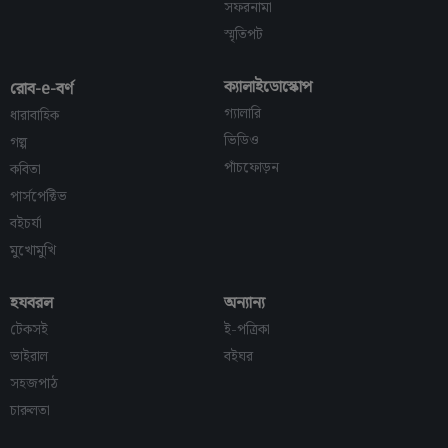
সফরনামা
স্মৃতিপট
ক্যালাইডোস্কোপ
রোব-e-বর্ণ
গ্যালারি
ধারাবাহিক
ভিডিও
গল্প
পাঁচফোড়ন
কবিতা
পার্সপেক্টিভ
বইচর্যা
মুখোমুখি
হযবরল
অন্যান্য
টেকসই
ই-পত্রিকা
ভাইরাল
বইঘর
সহজপাঠ
চারুলতা