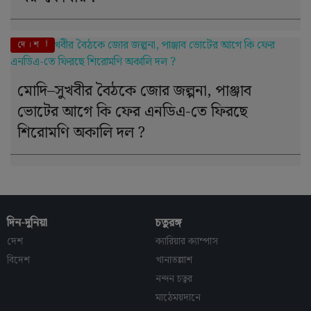
এই মুহূর্তে
দে । শ
মোদি–সুখবীর বৈঠকে জোর জল্পনা, পাঞ্জাব
ভোটের আগে কি ফের এনডিএ-তে ফিরছে
শিরোমণি অকালি দল ?
দিন-দুনিয়া
চতুরঙ্গ
দেশ
ক্যারিয়ার ক্যাম্পাস
বিদেশ
খানাতল্লাশ
নন্দন চত্বর
মাঠেময়দানে