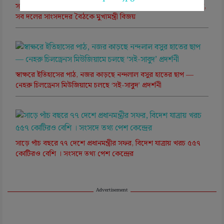
সংখ্যার রাজনীতিতে ‘ডিলিমিটেশন’ মোড়: অবস্থান স্পষ্ট করল ডিএমকে,
সব দলের সাংসদদের বৈঠকে মুখ্যমন্ত্রী বিজয়
স্বাক্ষরে ইতিহাসের পাঠ, নজর কাড়ছে নন্দলাল বসুর হাতের ছাপ —
নেহরু চিলড্রেনস মিউজিয়ামে চলছে ‘সই-সাবুদ’ প্রদর্শনী
সাড়ে পাঁচ বছরে ৭৭ দেশে প্রধানমন্ত্রীর সফর, বিদেশ যাত্রায় খরচ ৫৫৭
কোটিরও বেশি । সংসদে তথ্য পেশ কেন্দ্রের
Advertisement