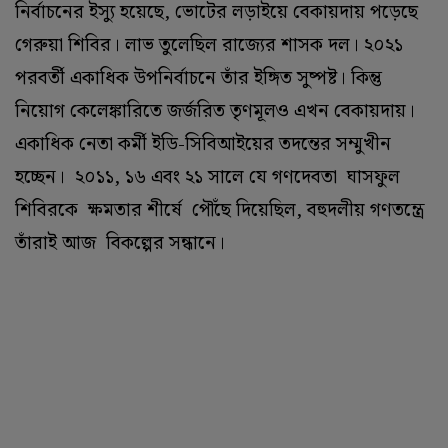
নির্বাচনের ইস্যু হয়েছে, ভোটের লড়াইয়ে বেকায়দায় পড়েছে
গেরুয়া শিবির। লাভ তুলেছিল রাজ্যের শাসক দল। ২০২১
পরবর্তী একাধিক উপনির্বাচনে তাঁর ইঙ্গিত সুষ্পষ্ট। কিন্তু
নিয়োগ কেলেঙ্কারিতে জর্জরিত তৃণমূলও এখন বেকায়দায়।
একাধিক নেতা কর্মী ইডি-সিবিআইয়ের তদন্তের সম্মুখীন
হচ্ছেন। ২০১১, ১৬ এবং ২১ সালে যে গণদেবতা ঘাসফুল
শিবিরকে ক্ষমতার শীর্ষে পৌঁছে দিয়েছিল, বহুদলীয় গণতন্ত্রে
তাঁরাই আজ বিকল্পের সন্ধানে।