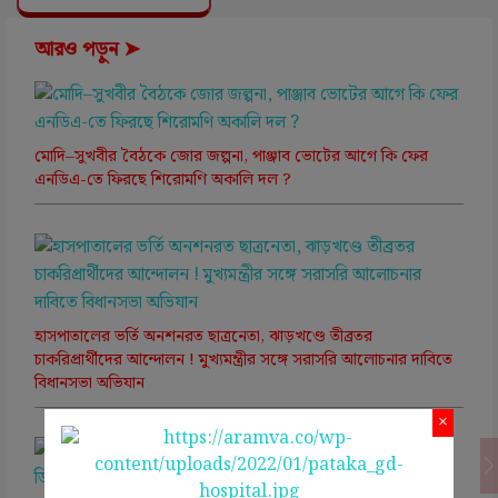
আরও পড়ুন ➤
মোদি–সুখবীর বৈঠকে জোর জল্পনা, পাঞ্জাব ভোটের আগে কি ফের
এনডিএ-তে ফিরছে শিরোমণি অকালি দল ?
হাসপাতালের ভর্তি অনশনরত ছাত্রনেতা, ঝাড়খণ্ডে তীব্রতর
চাকরিপ্রার্থীদের আন্দোলন ! মুখ্যমন্ত্রীর সঙ্গে সরাসরি আলোচনার দাবিতে
বিধানসভা অভিযান
×