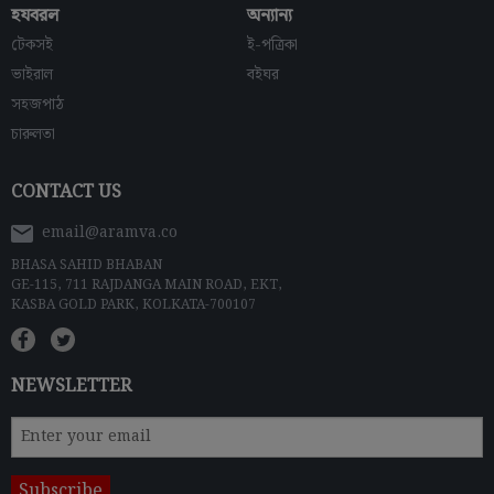
হযবরল
অন্যান্য
টেকসই
ই-পত্রিকা
ভাইরাল
বইঘর
সহজপাঠ
চারুলতা
CONTACT US
email@aramva.co
BHASA SAHID BHABAN
GE-115, 711 RAJDANGA MAIN ROAD, EKT,
KASBA GOLD PARK, KOLKATA-700107
NEWSLETTER