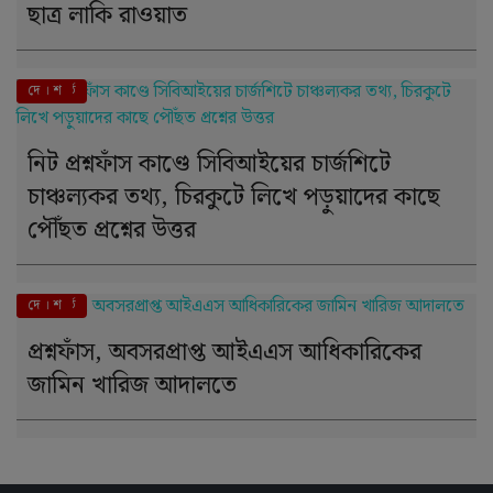
ছাত্র লাকি রাওয়াত
এই মুহূর্তে
দে । শ
নিট প্রশ্নফাঁস কাণ্ডে সিবিআইয়ের চার্জশিটে
চাঞ্চল্যকর তথ্য, চিরকুটে লিখে পড়ুয়াদের কাছে
পৌঁছত প্রশ্নের উত্তর
এই মুহূর্তে
দে । শ
প্রশ্নফাঁস, অবসরপ্রাপ্ত আইএএস আধিকারিকের
জামিন খারিজ আদালতে