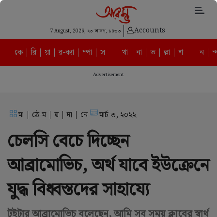
Accounts
7 August, 2026,
২৩ শ্রাবণ, ১৪৩৩
কে | রি | য়া | র-ক্যা | ম্পা | স
খা | না | ত | ল্লা | শ
ন | ন্
Advertisement
মা | ঠে-ম | য় | দা | নে
মার্চ ৩, ২০২২
চেলসি বেচে দিচ্ছেন
আব্রামোভিচ, অর্থ যাবে ইউক্রেনে
যুদ্ধ বিধ্বস্তদের সাহায্যে
টুইটার আব্রামোভিচ বলেছেন, আমি সব সময় ক্লাবের স্বার্থ