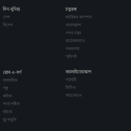
দিন-দুনিয়া
চতুরঙ্গ
দেশ
ক্যারিয়ার ক্যাম্পাস
বিদেশ
খানাতল্লাশ
নন্দন চত্বর
মাঠেময়দানে
সফরনামা
স্মৃতিপট
ক্যালাইডোস্কোপ
রোব-e-বর্ণ
গ্যালারি
ধারাবাহিক
ভিডিও
গল্প
পাঁচফোড়ন
কবিতা
পার্সপেক্টিভ
বইচর্যা
মুখোমুখি