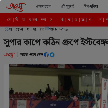
প্রচ্ছদ রচনা
এই মুহূর্তে
দিন-দুনিয়া
কে | রি | য়া | র-ক্যা | ম্পা | স
খা | না | ত | ল্লা | শ
ন | ন্
মা | ঠে-ম | য় | দা | নে
মার্চ ৮, ২০২৩
সুপার কাপে কঠিন গ্রুপে ইস্টবে
আরম্ভ ওয়েব ডেস্ক