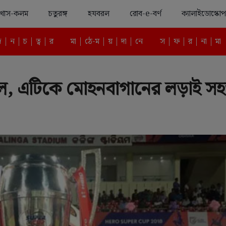
খাস-কলম
চতুরঙ্গ
হযবরল
রোব-e-বর্ণ
ক্যালাইডোস্কোপ
Advertisement
দ | ন | চ | ত্ব | র
মা | ঠে-ম | য় | দা | নে
স | ফ | র | না | মা
ঙ্গল, এটিকে মোহনবাগানের লড়াই স