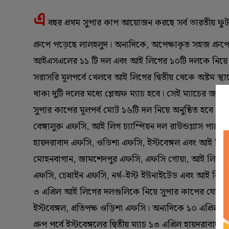
এ
বছর প্রথম সুপার কাপ আয়োজন করছে সর্ব ভারতীয় ফু
গ্রুপে পড়েছে লালহলুদ। অন্যদিকে, অপেক্ষাকৃত সহজ গ্রু
আইএসএলের ১১ টি দল এবং আই লিগের ১০টি দলকে নিয়ে সু
সরাসরি মূলপর্বে খেলবে আই লিগের দ্বিতীয় থেকে অষ্টম স্
থাকা দুটি দলের মধ্যে প্লেঅফ ম্যাচ হবে। সেই ম্যাচের জয়ী
সুপার কাপের মূলপর্ব মোট ১৬টি দল নিয়ে অনুষ্ঠিত হবে। এই ১৬
বেঙ্গালুরু এফসি, আই লিগ চ্যাম্পিয়ন দল রাউন্ডগ্লাস পাঞ্জা
হায়দরাবাদ এফসি, ওডিশা এফসি, ইস্টবেঙ্গল এবং আই লিগের চত
মোহনবাগান, জামশেদপুর এফসি, এফসি গোয়া, আই লিগের তৃতীয়
এফসি, চেন্নাইন এফসি, নর্থ–ইস্ট ইউনাইটেড এবং আই লিগের 
৩ এপ্রিল আই লিগের দলগুলিকে নিয়ে সুপার কাপের যোগ্যতাঅর
ইস্টবেঙ্গল, প্রতিপক্ষ ওড়িশা এফসি। অন্যদিকে ১০ এপ্রিল
গ্রুপ পর্বে ইস্টবেঙ্গলের দ্বিতীয় ম্যাচ ১৩ এপ্রিল হায়দরা