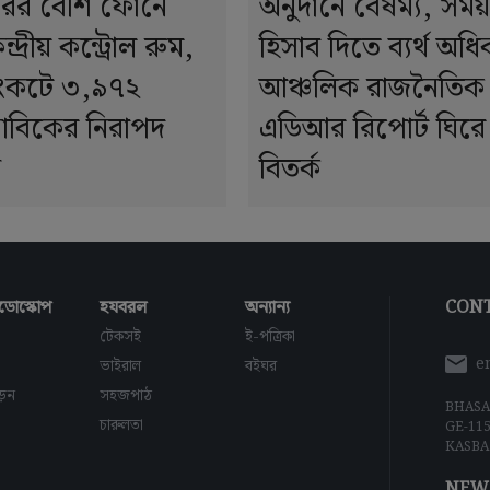
রের বেশি ফোনে
অনুদানে বৈষম্য, সম
্দ্রীয় কন্ট্রোল রুম,
হিসাব দিতে ব্যর্থ অধ
ংকটে ৩,৯৭২
আঞ্চলিক রাজনৈতি
নাবিকের নিরাপদ
এডিআর রিপোর্ট ঘিরে
ন
বিতর্ক
ডোস্কোপ
হযবরল
অন্যান্য
CONT
টেকসই
ই-পত্রিকা
e
ভাইরাল
বইঘর
াড়ন
সহজপাঠ
BHASA
চারুলতা
GE-11
KASBA
NEW