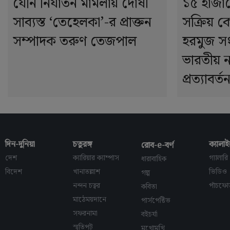
যৌন নির্যাতন মামলায় দোষী
১৫ হাজা
সাব্যস্ত ‘তেহেলকা’-র প্রাক্তন
সক্রিয় কেন
সম্পাদক তরুণ তেজপাল
হরমুজ স
ভারতীয় 
প্রত্যাবর্ত
দিন-দুনিয়া
চতুরঙ্গ
ক্যালাই
রোব-e-বর্ণ
দেশ
ক্যারিয়ার ক্যাম্পাস
গ্যালারি
ধারাবাহিক
বিদেশ
খানাতল্লাশ
ভিডিও
গল্প
নন্দন চত্বর
পাঁচফে
কবিতা
মাঠেময়দানে
পার্সপেক্টিভ
সফরনামা
বইচর্যা
স্মৃতিপট
মুখোমুখি