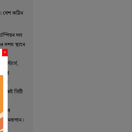
ল। বেশ কঠিন
ম্পিয়ন দল
ও দশম স্থানে
×
লাস্টার্স,
য়েছে
এটিকে
 মুম্বই সিটি
নামবে
ে মোহনবাগান।
দ্ধে