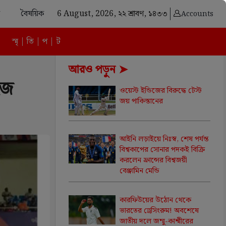
বৈষয়িক
6 August, 2026,
২২ শ্রাবণ, ১৪৩৩
Accounts
স্মৃ | তি | প | ট
আরও পড়ুন ➤
হজ
ওয়েস্ট ইন্ডিজের বিরুদ্ধে টেস্ট
জয় পাকিস্তানের
আইনি লড়াইয়ে নিঃস্ব, শেষ পর্যন্ত
বিশ্বকাপের সোনার পদকই বিক্রি
করলেন ফ্রান্সের বিশ্বজয়ী
বেঞ্জামিন মেন্ডি
কারফিউয়ের উঠোন থেকে
ভারতের ড্রেসিংরুম! অবশেষে
জাতীয় দলে জম্মু-কাশ্মীরের