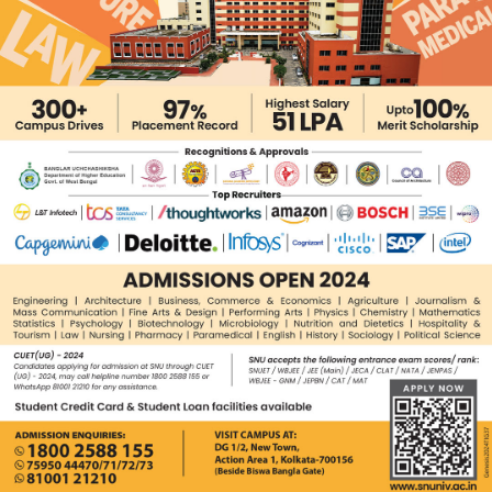
, এটিকে মোহনবাগান নিজেদের দ্বিতীয় ম্যাচে মাঠে নামবে জামশেদপুর এ
 মোহনবাগান খেলবে এফসি গোয়ার বিরুদ্ধে।
াইনালে খেলবে ‘‌এ’‌ ও ‘‌সি’‌ গ্রুপের শীর্ষে থাকা দল আর। দ্বিতীয় সে
এপ্রিল ফাইনাল। গোটা প্রতিযোগিতা হবে কেরলের কোঝিকোড় ও মঞ্জেরিতে।