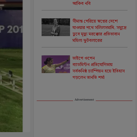
আকিব নবি
সীমান্ত পেরিয়ে স্বপ্নের দেশে
যাওয়ার পথে সলিলসমাধি, সমুদ্রে
ডুবে মৃত্যু মরক্কোর প্রতিভাবান
মহিলা ফুটবলারের
তাইপে ওপেন
ব্যাডমিন্টন প্রতিযোগিতায়
সর্বকনিষ্ঠ চ্যাম্পিয়ন হয়ে ইতিহাস
গড়লেন তানভি শর্মা
Advertisement