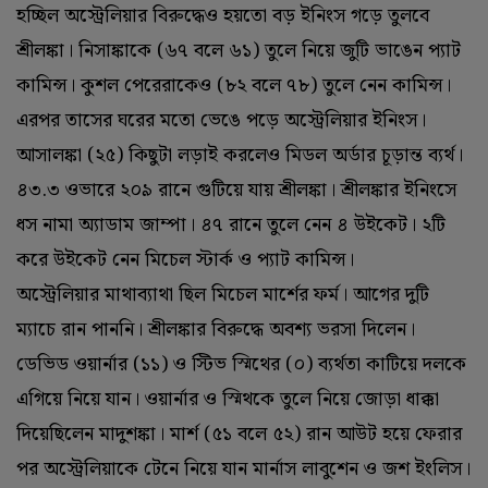
হচ্ছিল অস্ট্রেলিয়ার বিরুদ্ধেও হয়তো বড় ইনিংস গড়ে তুলবে
শ্রীলঙ্কা। নিসাঙ্কাকে (‌৬৭ বলে ৬১) তুলে নিয়ে জুটি ভাঙেন প্যাট
কামিন্স। ‌কুশল পেরেরাকেও (‌৮২ বলে ৭৮)‌ তুলে নেন কামিন্স।
এরপর তাসের ঘরের মতো ভেঙে পড়ে অস্ট্রেলিয়ার ইনিংস।
আসালঙ্কা (‌২৫)‌ কিছুটা লড়াই করলেও মিডল অর্ডার চূড়ান্ত ব্যর্থ।
৪৩.‌৩ ওভারে ২০৯ রানে গুটিয়ে যায় শ্রীলঙ্কা। শ্রীলঙ্কার ইনিংসে
ধস নামা অ্যাডাম জাম্পা। ৪৭ রানে তুলে নেন ৪ উইকেট। ২টি
করে উইকেট নেন মিচেল স্টার্ক ও প্যাট কামিন্স।
অস্ট্রেলিয়ার মাথাব্যাথা ছিল মিচেল মার্শের ফর্ম। আগের দুটি
ম্যাচে রান পাননি। শ্রীলঙ্কার বিরুদ্ধে অবশ্য ভরসা দিলেন।
ডেভিড ওয়ার্নার (‌১১)‌ ও স্টিভ স্মিথের (‌০)‌ ব্যর্থতা কাটিয়ে দলকে
এগিয়ে নিয়ে যান। ওয়ার্নার ও স্মিথকে তুলে নিয়ে জোড়া ধাক্কা
দিয়েছিলেন মাদুশঙ্কা। মার্শ (‌৫১ বলে ৫২)‌ রান আউট হয়ে ফেরার
পর অস্ট্রেলিয়াকে টেনে নিয়ে যান মার্নাস লাবুশেন ও জশ ইংলিস।