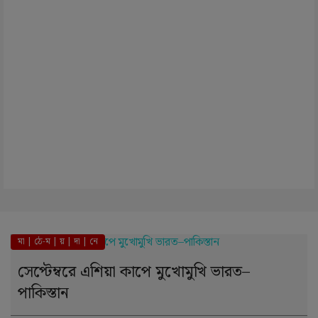
মা | ঠে-ম | য় | দা | নে
সেপ্টেম্বরে এশিয়া কাপে মুখোমুখি ভারত–
পাকিস্তান