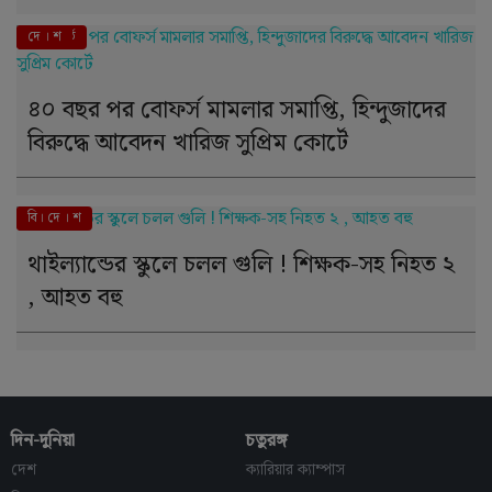
এই মুহূর্তে
দে । শ
‌৪০ বছর পর বোফর্স মামলার সমাপ্তি, হিন্দুজাদের
বিরুদ্ধে আবেদন খারিজ সুপ্রিম কোর্টে
এই মুহূর্তে
বি। দে । শ
থাইল্যান্ডের স্কুলে চলল গুলি ! শিক্ষক-সহ নিহত ২
, আহত বহু
দিন-দুনিয়া
চতুরঙ্গ
দেশ
ক্যারিয়ার ক্যাম্পাস