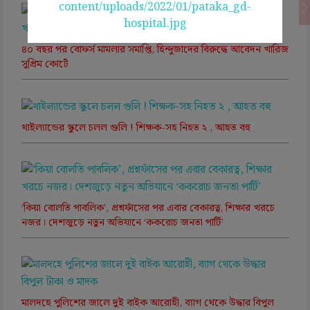
‌৪০ বছর পর বোফর্স মামলার সমাপ্তি, হিন্দুজাদের বিরুদ্ধে আবেদন খারিজ
সুপ্রিম কোর্টে
থাইল্যান্ডের স্কুলে চলল গুলি ! শিক্ষক-সহ নিহত ২ , আহত বহু
‘কিয়া বোলতি পাবলিক’, প্রশ্নফাঁসের পর এবার বেকারত্ব, শিক্ষার খরচে
নজর। দেশজুড়ে নতুন অভিযানে ‘ককরোচ জনতা পার্টি’
মালদহে পুলিশের জালে দুই বাইক আরোহী, ব্যাগ থেকে উদ্ধার বিপুল