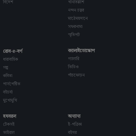
বিদেশ
খানাতল্লাশ
নন্দন চত্বর
মাঠেময়দানে
সফরনামা
স্মৃতিপট
ক্যালাইডোস্কোপ
রোব-e-বর্ণ
গ্যালারি
ধারাবাহিক
ভিডিও
গল্প
পাঁচফোড়ন
কবিতা
পার্সপেক্টিভ
বইচর্যা
মুখোমুখি
হযবরল
অন্যান্য
টেকসই
ই-পত্রিকা
ভাইরাল
বইঘর