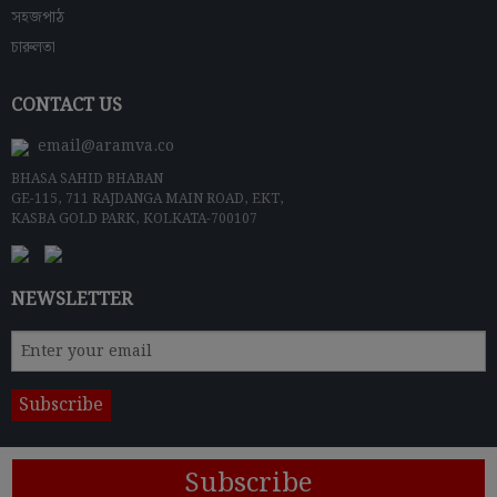
সহজপাঠ
চারুলতা
CONTACT US
email@aramva.co
BHASA SAHID BHABAN
GE-115, 711 RAJDANGA MAIN ROAD, EKT,
KASBA GOLD PARK, KOLKATA-700107
NEWSLETTER
Subscribe
© 2024 ARAMVA PUBLISHERS
Terms & Conditions
|
Privacy Policy