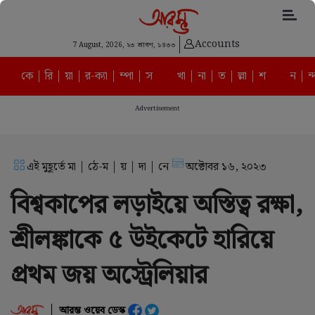
Accounts
7 August, 2026,
২৩ শ্রাবণ, ১৪৩৩
কে | রি | য়া | র-ক্যা | ম্পা | স
খা | না | ত | ল্লা | শ
ন | ন্
Advertisement
এই মুহূর্তে মা | ঠে-ম | য় | দা | নে
অক্টোবর ১৬, ২০২৩
বিশ্বকাপের লড়াইয়ে অস্তিত্ব রক্ষা,
শ্রীলঙ্কাকে ৫ উইকেটে হারিয়ে
প্রথম জয় অস্ট্রেলিয়ার
আরম্ভ ওয়েব ডেস্ক