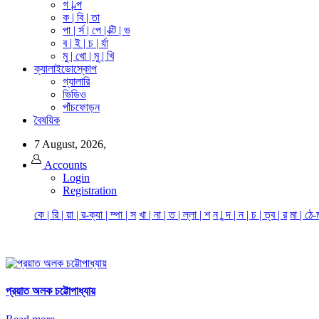
গ | ল্প
ক | বি | তা
পা | র্স | পে | ক্টি | ভ
ব | ই | চ | র্যা
মু | খো | মু | খি
ক্যালাইডোস্কোপ
গ্যালারি
ভিডিও
পাঁচফোড়ন
বৈষয়িক
7 August, 2026,
Accounts
Login
Registration
কে | রি | য়া | র-ক্যা | ম্পা | স
খা | না | ত | ল্লা | শ
ন | ন্দ | ন | চ | ত্ব | র
মা | ঠে-
প্রয়াত অলক চট্টোপাধ্যায়