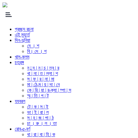
প্রচ্ছদ রচনা
এই মুহূর্তে
দিন-দুনিয়া
দে । শ
বি। দে । শ
খাস-কলম
চতুরঙ্গ
ন | ন্দ | ন | চ | ত্ব | র
খা | না | ত | ল্লা | শ
স | ফ | র | না | মা
মা | ঠে-ম | য় | দা | নে
কে | রি | য়া | র-ক্যা | ম্পা | স
স্মৃ | তি | প | ট
হযবরল
টে | ক | স | ই
ভা | ই | রা | ল
স | হ | জ | পা | ঠ
চা । রু । ল । তা
রোব-e-বর্ণ
ধা | রা | বা | হি | ক