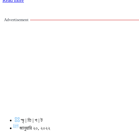
Read more
Advertisement
স্মৃ | তি | প | ট
জানুয়ারি ২০, ২০২২