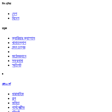
দিন-দুনিয়া
দেশ
বিদেশ
চতুরঙ্গ
ক্যারিয়ার ক্যাম্পাস
খানাতল্লাশ
নন্দন চত্বর
মাঠেময়দানে
সফরনামা
স্মৃতিপট
রোব-e-বর্ণ
ধারাবাহিক
গল্প
কবিতা
পার্সপেক্টিভ
বইচর্যা