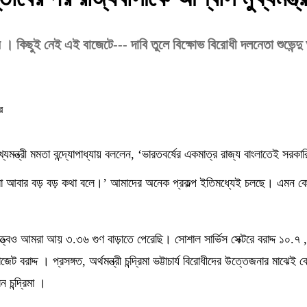
রলেন । কিছুই নেই এই বাজেটে--- দাবি তুলে বিক্ষোভ বিরোধী দলনেতা শুভেন্
যমন্ত্রী মমতা বন্দ্যোপাধ্যায় বললেন, ‘ভারতবর্ষের একমাত্র রাজ্য বাংলাতেই সর
আবার বড় বড় কথা বলে।’ আমাদের অনেক প্রকল্প ইতিমধ্যেই চলছে। এমন কোনও স
ও আমরা আয় ৩.৩৬ গুণ বাড়াতে পেরেছি। সোশাল সার্ভিস সেক্টরে বরাদ্দ ১০.৭ , ক
েট বরাদ্দ । প্রসঙ্গত, অর্থমন্ত্রী চন্দ্রিমা ভট্টাচার্য বিরোধীদের উত্তেজনার
 চন্দ্রিমা ।