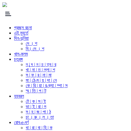
প্রচ্ছদ রচনা
এই মুহূর্তে
দিন-দুনিয়া
দে । শ
বি। দে । শ
খাস-কলম
চতুরঙ্গ
ন | ন্দ | ন | চ | ত্ব | র
খা | না | ত | ল্লা | শ
স | ফ | র | না | মা
মা | ঠে-ম | য় | দা | নে
কে | রি | য়া | র-ক্যা | ম্পা | স
স্মৃ | তি | প | ট
হযবরল
টে | ক | স | ই
ভা | ই | রা | ল
স | হ | জ | পা | ঠ
চা । রু । ল । তা
রোব-e-বর্ণ
ধা | রা | বা | হি | ক