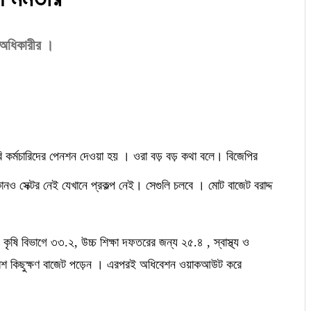
দু অধিকারীর ।
কারি কর্মচারিদের পেনশন দেওয়া হয় । ওরা বড় বড় কথা বলে। বিজেপির
েক্টর নেই যেখানে প্রকল্প নেই। সেগুলি চলবে । মোট বাজেট বরাদ্দ
ৃষি বিভাগে ৩৩.২, উচ্চ শিক্ষা দফতরের জন্য ২৫.৪ , স্বাস্থ্য ও
 মাঝেই বেশ কিছুক্ষণ বাজেট পড়েন । এরপরই অধিবেশন ওয়াকআউট করে