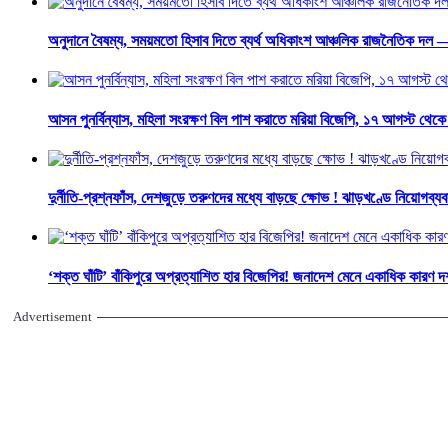
অনুদানে বৈষম্য, সময়মতো হিসাব দিতে ব্যর্থ অধিকাংশ আঞ্চলিক রাজনৈতিক দল — 
আসন পুনর্বিন্যাস, মহিলা সংরক্ষণ বিল পাশ করাতে মরিয়া বিজেপি, ১৭ আগস্ট থেক
দুর্নীতি-প্রশ্নফাঁস, দেশজুড়ে তরুণদের মধ্যে বাড়ছে ক্ষোভ ! ঝাড়খণ্ডে নিয়োগব্যব
‘শক্ত ঘাঁটি’ বাঁকিপুরে অপ্রত্যাশিত হার বিজেপির! জনাদেশ মেনে একাধিক কারণ দর
Advertisement