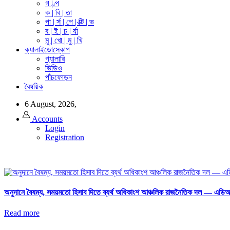
গ | ল্প
ক | বি | তা
পা | র্স | পে | ক্টি | ভ
ব | ই | চ | র্যা
মু | খো | মু | খি
ক্যালাইডোস্কোপ
গ্যালারি
ভিডিও
পাঁচফোড়ন
বৈষয়িক
6 August, 2026,
Accounts
Login
Registration
অনুদানে বৈষম্য, সময়মতো হিসাব দিতে ব্যর্থ অধিকাংশ আঞ্চলিক রাজনৈতিক দল — এডিআর র
Read more