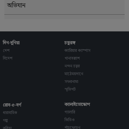
অভিযান
দিন-দুনিয়া
চতুরঙ্গ
দেশ
ক্যারিয়ার ক্যাম্পাস
বিদেশ
খানাতল্লাশ
নন্দন চত্বর
মাঠেময়দানে
সফরনামা
স্মৃতিপট
ক্যালাইডোস্কোপ
রোব-e-বর্ণ
গ্যালারি
ধারাবাহিক
ভিডিও
গল্প
পাঁচফোড়ন
কবিতা