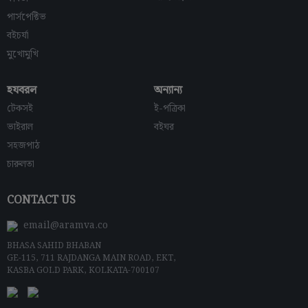
পার্সপেক্টিভ
বইচর্যা
মুখোমুখি
হযবরল
অন্যান্য
টেকসই
ই-পত্রিকা
ভাইরাল
বইঘর
সহজপাঠ
চারুলতা
CONTACT US
email@aramva.co
BHASA SAHID BHABAN
GE-115, 711 RAJDANGA MAIN ROAD, EKT,
KASBA GOLD PARK, KOLKATA-700107