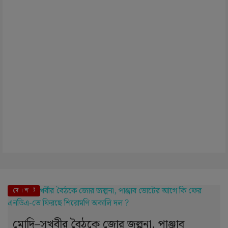
এই মুহূর্তে
দে । শ
মোদি–সুখবীর বৈঠকে জোর জল্পনা, পাঞ্জাব