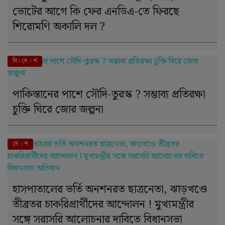
ভোটের আগে কি ফের এনডিএ-তে ফিরছে
শিরোমণি অকালি দল ?
বি। দে । শ
পাকিস্তানের পাশে সৌদি-তুরস্ক ? সম্ভাব্য প্রতিরক্ষা
চুক্তি ঘিরে জোর জল্পনা
দে । শ
হাসপাতালের ভর্তি অনশনরত ছাত্রনেতা, ঝাড়খণ্ডে
তীব্রতর চাকরিপ্রার্থীদের আন্দোলন ! মুখ্যমন্ত্রীর
সঙ্গে সরাসরি আলোচনার দাবিতে বিধানসভা