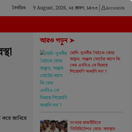
বৈষয়িক
9 August, 2026,
২৫ শ্রাবণ, ১৪৩৩
Accounts
আরও পড়ুন ➤
্থা
মোদি–সুখবীর বৈঠকে জোর
জল্পনা, পাঞ্জাব ভোটের আগে কি
ফের এনডিএ-তে ফিরছে
শিরোমণি অকালি দল ?
্ট করে জানিয়ে
সংখ্যার রাজনীতিতে
‘ডিলিমিটেশন’ মোড়: অবস্থান