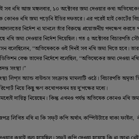
 সেই সব নথি আজ মঙ্গলবার, ১০ অক্টোবর জমা দেওয়ার কথা অভিষেকের 
ে কোনও নথি জমা পড়েনি ইডির দফতরে। এর পরেই হাই কোর্টের বি
যায় আদালতের নির্দেশ না মানলে তাঁর বিরুদ্ধে প্রয়োজনীয় পদক্ষেপ করতে 
ে নথি জমা দেওয়ার নির্দেশ দিয়েছিল। গত ৫ অক্টোবর বিচারপতি স
ি সেন বলেছিলেন, ‘‘অভিষেককে ওই দিনই সব নথি জমা দিতে হবে। তার
ডিভিশন বেঞ্চ তাদের নির্দেশে বলেছিল, ‘‘অভিষেকের জমা দেওয়া নথ
দন্ত সংস্থা।’’
্থা লিপ্‌স অ্যান্ড বাউন্ডস সংক্রান্ত মামলাটি ওঠে। বিচারপতি অমৃতা
োর্ট নিয়ে কিছু ক্ষণ কথোপকথন হয় দু’পক্ষের মধ্যে।
্যেই দায়িত্ব নিয়েছেন। কিন্তু এখনও পর্যন্ত অভিষেক কোনও নথি জম
জপত্র লিখিত নথি না কি সফ্‌ট কপি অর্থাৎ কম্পিউটারে থাকা ফাইল, 
দেওয়ার কথাই বলা হয়েছিল। সফ্‌ট কপি দেওয়া হয়েছে কি না জানা নেই