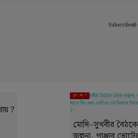
Subscribe@
এই মুহূর্তে
দে । শ
ায় ?
মোদি–সুখবীর বৈঠক
জল্পনা, পাঞ্জাব ভোট