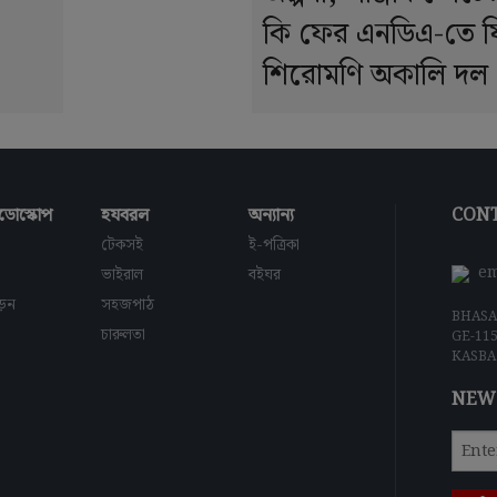
কি ফের এনডিএ-তে 
শিরোমণি অকালি দল 
ডোস্কোপ
হযবরল
অন্যান্য
CONT
টেকসই
ই-পত্রিকা
em
ভাইরাল
বইঘর
াড়ন
সহজপাঠ
BHASA
চারুলতা
GE-11
KASBA
NEW