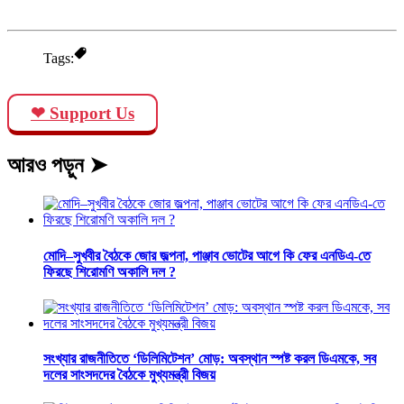
Tags:
❤ Support Us
আরও পড়ুন ➤
মোদি–সুখবীর বৈঠকে জোর জল্পনা, পাঞ্জাব ভোটের আগে কি ফের এনডিএ-তে
ফিরছে শিরোমণি অকালি দল ?
সংখ্যার রাজনীতিতে ‘ডিলিমিটেশন’ মোড়: অবস্থান স্পষ্ট করল ডিএমকে, সব
দলের সাংসদদের বৈঠকে মুখ্যমন্ত্রী বিজয়