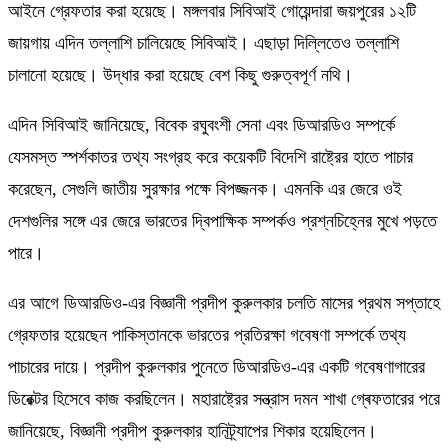
আইনে গ্রেফতার করা হয়েছে। মঙ্গলবার সিবিআই গোয়েন্দারা জয়পুরের ১২টি
জায়গায় এদিন তল্লাশি চালিয়েছে সিবিআই। এছাড়া দিল্লিতেও তল্লাশি
চালানো হয়েছে। উদ্ধার করা হয়েছে বেশ কিছু গুরুত্বপূর্ণ নথি।
এদিন সিবিআই জানিয়েছে, বিবেক রঘুবংশী সেনা এবং ডিআরডিও সম্পর্কে
যেসমস্ত স্পর্শকাতর তথ্য সংগ্রহ করে কয়েকটি বিদেশি রাষ্ট্রের হাতে পাচার
করেছেন, সেগুলি জাতীয় সুরক্ষার পক্ষে বিপজ্জনক। এমনকি এর জেরে ওই
দেশগুলির সঙ্গে এর জেরে ভারতের দ্বিপাক্ষিক সম্পর্কও প্রশ্নচিহ্নের মুখে পড়তে
পারে।
এর আগে ডিআরডিও-এর বিজ্ঞানী প্রদীপ কুরুলকার চলতি মাসের প্রথম সপ্তাহে
গ্রেফতার হয়েছেন পাকিস্তানকে ভারতের প্রতিরক্ষা গবেষণা সম্পর্কে তথ্য
পাচারের দায়ে। প্রদীপ কুরুলকার পুনেতে ডিআরডিও-এর একটি গবেষণাগারের
ডিরেক্টর হিসেবে কাজ করছিলেন। মহারাষ্ট্রের সন্ত্রাস দমন শাখা গ্ৰেফতারের পরে
জানিয়েছে, বিজ্ঞানী প্রদীপ কুরুলকার হানিট্ৰ্যাপের শিকার হয়েছিলেন।