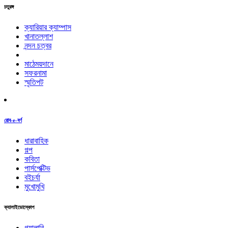
চতুরঙ্গ
ক্যারিয়ার ক্যাম্পাস
খানাতল্লাশ
নন্দন চত্বর
মাঠেময়দানে
সফরনামা
স্মৃতিপট
রোব-e-বর্ণ
ধারাবাহিক
গল্প
কবিতা
পার্সপেক্টিভ
বইচর্যা
মুখোমুখি
ক্যালাইডোস্কোপ
গ্যালারি