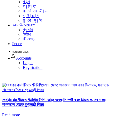
গ | ল্প
ক | বি | তা
পা | র্স | পে | ক্টি | ভ
ব | ই | চ | র্যা
মু | খো | মু | খি
ক্যালাইডোস্কোপ
গ্যালারি
ভিডিও
পাঁচফোড়ন
বৈষয়িক
8 August, 2026,
Accounts
Login
Registration
সংখ্যার রাজনীতিতে ‘ডিলিমিটেশন’ মোড়: অবস্থান স্পষ্ট করল ডিএমকে, সব দলের
সাংসদদের বৈঠকে মুখ্যমন্ত্রী বিজয়
Read more