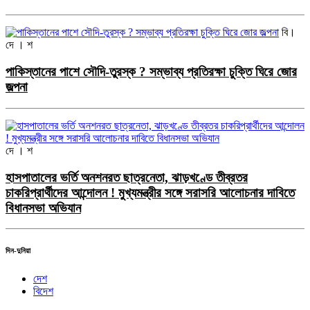
বি।
দে । শ
পাকিস্তানের পাশে সৌদি-তুরস্ক ? সম্ভাব্য প্রতিরক্ষা চুক্তি ঘিরে জোর
জল্পনা
দে । শ
হাসপাতালের ভর্তি অনশনরত ছাত্রনেতা, ঝাড়খণ্ডে তীব্রতর
চাকরিপ্রার্থীদের আন্দোলন ! মুখ্যমন্ত্রীর সঙ্গে সরাসরি আলোচনার দাবিতে
বিধানসভা অভিযান
দিন-দুনিয়া
দেশ
বিদেশ