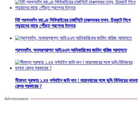
নিট প্রশ্নফাঁস কাণ্ডে সিবিআইয়ের চার্জশিটে চাঞ্চল্যকর তথ্য, চিরকুটে লিখে
পড়ুয়াদের কাছে পৌঁছত প্রশ্নের উত্তর
প্রশ্নফাঁস, অবসরপ্রাপ্ত আইএএস আধিকারিকের জামিন খারিজ আদালতে
সীমান্ত সুরক্ষায় ১.৪৪ বর্গমাইল জমি দান ! মায়ানমারের সঙ্গে ভূমি-বিনিময়ের ভাবনা
কেন্দ্র সরকারের ?
Advertisement