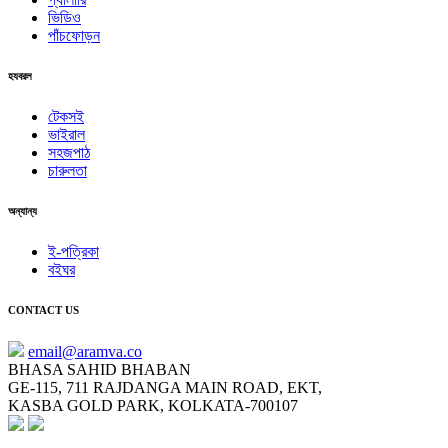
ভিডিও
পাঁচফোড়ন
হযবরল
টেকসই
ভাইরাল
সহজপাঠ
চারুলতা
অন্যান্য
ই-পত্রিকা
বইঘর
CONTACT US
email@aramva.co
BHASA SAHID BHABAN
GE-115, 711 RAJDANGA MAIN ROAD, EKT,
KASBA GOLD PARK, KOLKATA-700107