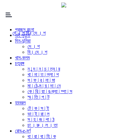
প্রচ্ছদ রচনা
দে । শ
বি। দে । শ
এই মুহূর্তে
দিন-দুনিয়া
দে । শ
বি। দে । শ
খাস-কলম
চতুরঙ্গ
ন | ন্দ | ন | চ | ত্ব | র
খা | না | ত | ল্লা | শ
স | ফ | র | না | মা
মা | ঠে-ম | য় | দা | নে
কে | রি | য়া | র-ক্যা | ম্পা | স
স্মৃ | তি | প | ট
হযবরল
টে | ক | স | ই
ভা | ই | রা | ল
স | হ | জ | পা | ঠ
চা । রু । ল । তা
রোব-e-বর্ণ
ধা | রা | বা | হি | ক