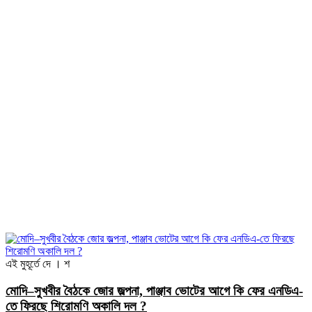
এই মুহূর্তে
দে । শ
মোদি–সুখবীর বৈঠকে জোর জল্পনা, পাঞ্জাব ভোটের আগে কি ফের এনডিএ-
তে ফিরছে শিরোমণি অকালি দল ?