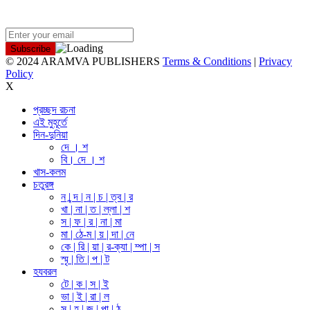
NEWSLETTER
© 2024 ARAMVA PUBLISHERS
Terms & Conditions
|
Privacy
Policy
X
প্রচ্ছদ রচনা
এই মুহূর্তে
দিন-দুনিয়া
দে । শ
বি। দে । শ
খাস-কলম
চতুরঙ্গ
ন | ন্দ | ন | চ | ত্ব | র
খা | না | ত | ল্লা | শ
স | ফ | র | না | মা
মা | ঠে-ম | য় | দা | নে
কে | রি | য়া | র-ক্যা | ম্পা | স
স্মৃ | তি | প | ট
হযবরল
টে | ক | স | ই
ভা | ই | রা | ল
স | হ | জ | পা | ঠ