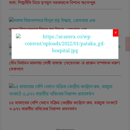
বার্তা; শিল্পনীতি নিয়ে তৃণমূল সরকারকে নিশানা শুভেন্দুর
দমদম বিমানবন্দরে বিপুল রত্ন উদ্ধার, গ্রেফতার এক
×
যৌন নির্যাতন মামলায় দোষী সাব্যস্ত ‘তেহেলকা’-র প্রাক্তন সম্পাদক তরুণ
তেজপাল
১৫ হাজারের বেশি ফোনে সক্রিয় কেন্দ্রীয় কন্ট্রোল রুম, হরমুজ সংকটে
৩,৯৭২ ভারতীয় নাবিকের নিরাপদ প্রত্যাবর্তন