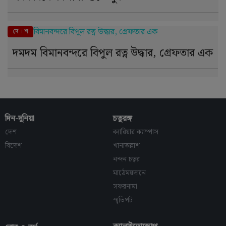
দে । শ
দমদম বিমানবন্দরে বিপুল রত্ন উদ্ধার, গ্রেফতার এক
দিন-দুনিয়া
চতুরঙ্গ
দেশ
ক্যারিয়ার ক্যাম্পাস
বিদেশ
খানাতল্লাশ
নন্দন চত্বর
মাঠেময়দানে
সফরনামা
স্মৃতিপট