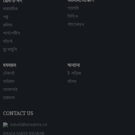
ক্যালাইডোস্কোপ
রোব-e-বর্ণ
গ্যালারি
ধারাবাহিক
ভিডিও
গল্প
পাঁচফোড়ন
কবিতা
পার্সপেক্টিভ
বইচর্যা
মুখোমুখি
হযবরল
অন্যান্য
টেকসই
ই-পত্রিকা
ভাইরাল
বইঘর
সহজপাঠ
চারুলতা
CONTACT US
email@aramva.co
BHASA SAHID BHABAN