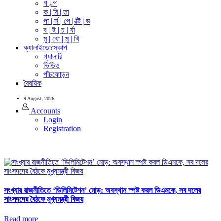
গ | ল্প
ক | বি | তা
পা | র্স | পে | ক্টি | ভ
ব | ই | চ | র্যা
মু | খো | মু | খি
ক্যালাইডোস্কোপ
গ্যালারি
ভিডিও
পাঁচফোড়ন
বৈষয়িক
9 August, 2026,
Accounts
Login
Registration
সংখ্যার রাজনীতিতে ‘ডিলিমিটেশন’ মোড়: অবস্থান স্পষ্ট করল ডিএমকে, সব দলের
সাংসদদের বৈঠকে মুখ্যমন্ত্রী বিজয়
Read more