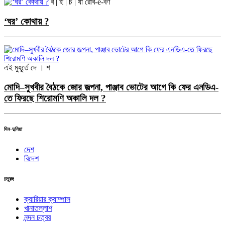
ব | ই | চ | র্যা
রোব-e-বর্ণ
‘ঘর’ কোথায় ?
এই মুহূর্তে
দে । শ
মোদি–সুখবীর বৈঠকে জোর জল্পনা, পাঞ্জাব ভোটের আগে কি ফের এনডিএ-
তে ফিরছে শিরোমণি অকালি দল ?
দিন-দুনিয়া
দেশ
বিদেশ
চতুরঙ্গ
ক্যারিয়ার ক্যাম্পাস
খানাতল্লাশ
নন্দন চত্বর