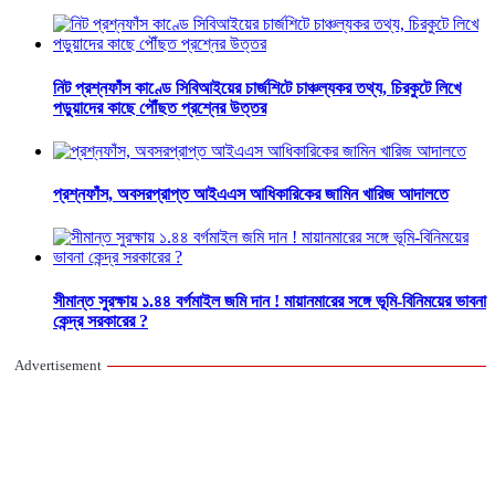
নিট প্রশ্নফাঁস কাণ্ডে সিবিআইয়ের চার্জশিটে চাঞ্চল্যকর তথ্য, চিরকুটে লিখে
পড়ুয়াদের কাছে পৌঁছত প্রশ্নের উত্তর
প্রশ্নফাঁস, অবসরপ্রাপ্ত আইএএস আধিকারিকের জামিন খারিজ আদালতে
সীমান্ত সুরক্ষায় ১.৪৪ বর্গমাইল জমি দান ! মায়ানমারের সঙ্গে ভূমি-বিনিময়ের ভাবনা
কেন্দ্র সরকারের ?
Advertisement