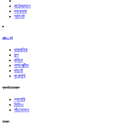
মাঠেময়দানে
সফরনামা
স্মৃতিপট
রোব-e-বর্ণ
ধারাবাহিক
গল্প
কবিতা
পার্সপেক্টিভ
বইচর্যা
মুখোমুখি
ক্যালাইডোস্কোপ
গ্যালারি
ভিডিও
পাঁচফোড়ন
হযবরল