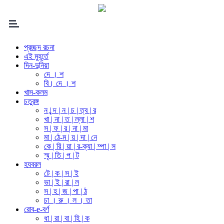
প্রচ্ছদ রচনা
এই মুহূর্তে
দিন-দুনিয়া
দে । শ
বি। দে । শ
খাস-কলম
চতুরঙ্গ
ন | ন্দ | ন | চ | ত্ব | র
খা | না | ত | ল্লা | শ
স | ফ | র | না | মা
মা | ঠে-ম | য় | দা | নে
কে | রি | য়া | র-ক্যা | ম্পা | স
স্মৃ | তি | প | ট
হযবরল
টে | ক | স | ই
ভা | ই | রা | ল
স | হ | জ | পা | ঠ
চা । রু । ল । তা
রোব-e-বর্ণ
ধা | রা | বা | হি | ক