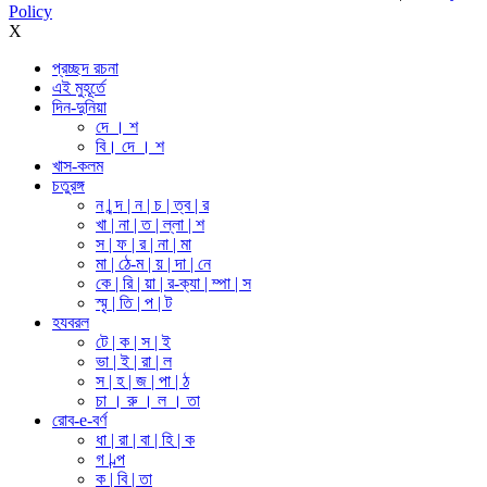
Policy
X
প্রচ্ছদ রচনা
এই মুহূর্তে
দিন-দুনিয়া
দে । শ
বি। দে । শ
খাস-কলম
চতুরঙ্গ
ন | ন্দ | ন | চ | ত্ব | র
খা | না | ত | ল্লা | শ
স | ফ | র | না | মা
মা | ঠে-ম | য় | দা | নে
কে | রি | য়া | র-ক্যা | ম্পা | স
স্মৃ | তি | প | ট
হযবরল
টে | ক | স | ই
ভা | ই | রা | ল
স | হ | জ | পা | ঠ
চা । রু । ল । তা
রোব-e-বর্ণ
ধা | রা | বা | হি | ক
গ | ল্প
ক | বি | তা