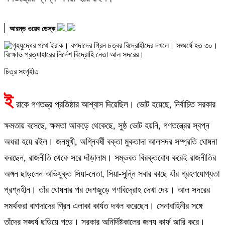
আরম্ভ ওয়েব ডেস্ক
চিত্র সংগৃহীত
ই
রাকে গণতন্ত্র প্রতিষ্ঠার আশ্বাস দিয়েছিল। ভোট হয়েছে, নির্বাচিত সরকার
ক্ষমতায় বসেছে, ক্ষমতা আকড়ে থেকেছে, সুষ্ঠ ভোট হয়নি, গণতন্ত্রের স্বপ্ন
অধরা হয়ে রইল। জনমুখী, অগ্নিবর্ষী বক্তা মুকতাদা আলসদর সম্প্রতি ঘোষনা
করছেন, রাজনীতি থেকে সরে দাঁড়ালাম। সম্ভবত বিরক্তবোধ করেই রাজনীতির
অঙ্গন ছাড়লেন অভিযুক্ত সিয়া-নেতা, সিয়া-সুন্নি সবার কাছে যাঁর গ্রহণযোগ্যতা
প্রশ্নহীন। তাঁর ঘোষনার পর দেশজুড়ে গণবিদ্রোহ দেখা দেয়। আল সদরের
সমর্থকরা বাগদাদের গ্রিন এলাকা কার্যত দখল করেছেন। সেনাবাহিনীর সঙ্গে
তাঁদের সঙ্ঘর্ষ ছড়িয়ে পড়ে। সরকার অনির্দিষ্টকালের জন্য কার্ফু জারি করে।