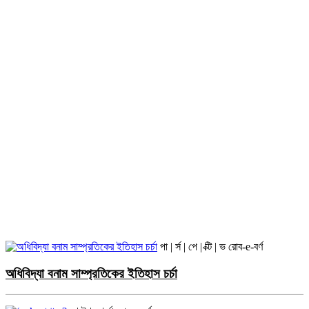
পা | র্স | পে | ক্টি | ভ
রোব-e-বর্ণ
অধিবিদ্যা বনাম সাম্প্রতিকের ইতিহাস চর্চা