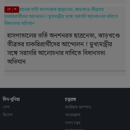
দে । শ
হাসপাতালের ভর্তি অনশনরত ছাত্রনেতা, ঝাড়খণ্ডে
তীব্রতর চাকরিপ্রার্থীদের আন্দোলন ! মুখ্যমন্ত্রীর
সঙ্গে সরাসরি আলোচনার দাবিতে বিধানসভা
অভিযান
দিন-দুনিয়া
চতুরঙ্গ
দেশ
ক্যারিয়ার ক্যাম্পাস
বিদেশ
খানাতল্লাশ
নন্দন চত্বর