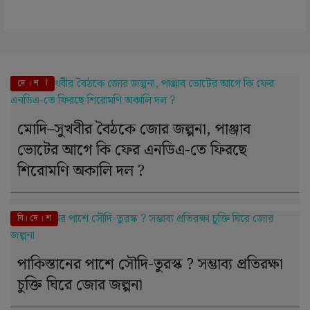
এই মুহূর্তে
দে । শ
মোদি–সুখবীর বৈঠকে জোর জল্পনা, পাঞ্জাব
ভোটের আগে কি ফের এনডিএ-তে ফিরছে
শিরোমণি অকালি দল ?
বি। দে । শ
পাকিস্তানের পাশে সৌদি-তুরস্ক ? সম্ভাব্য প্রতিরক্ষা
চুক্তি ঘিরে জোর জল্পনা