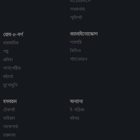
মাঠেময়দানে
সফরনামা
স্মৃতিপট
ক্যালাইডোস্কোপ
রোব-e-বর্ণ
গ্যালারি
ধারাবাহিক
ভিডিও
গল্প
পাঁচফোড়ন
কবিতা
পার্সপেক্টিভ
বইচর্যা
মুখোমুখি
হযবরল
অন্যান্য
টেকসই
ই-পত্রিকা
ভাইরাল
বইঘর
সহজপাঠ
চারুলতা