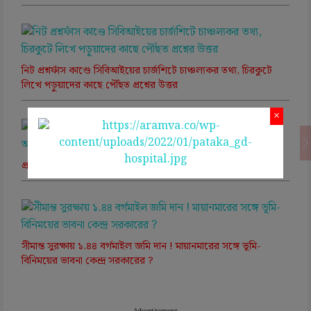
নিট প্রশ্নফাঁস কাণ্ডে সিবিআইয়ের চার্জশিটে চাঞ্চল্যকর তথ্য, চিরকুটে
লিখে পড়ুয়াদের কাছে পৌঁছত প্রশ্নের উত্তর
×
প্রশ্নফাঁস, অবসরপ্রাপ্ত আইএএস আধিকারিকের জামিন খারিজ আদালতে
সীমান্ত সুরক্ষায় ১.৪৪ বর্গমাইল জমি দান ! মায়ানমারের সঙ্গে ভূমি-
বিনিময়ের ভাবনা কেন্দ্র সরকারের ?