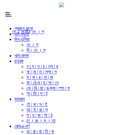
প্রচ্ছদ রচনা
দে । শ
বি। দে । শ
এই মুহূর্তে
দিন-দুনিয়া
দে । শ
বি। দে । শ
খাস-কলম
চতুরঙ্গ
ন | ন্দ | ন | চ | ত্ব | র
খা | না | ত | ল্লা | শ
স | ফ | র | না | মা
মা | ঠে-ম | য় | দা | নে
কে | রি | য়া | র-ক্যা | ম্পা | স
স্মৃ | তি | প | ট
হযবরল
টে | ক | স | ই
ভা | ই | রা | ল
স | হ | জ | পা | ঠ
চা । রু । ল । তা
রোব-e-বর্ণ
ধা | রা | বা | হি | ক