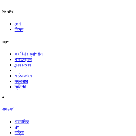
দিন-দুনিয়া
দেশ
বিদেশ
চতুরঙ্গ
ক্যারিয়ার ক্যাম্পাস
খানাতল্লাশ
নন্দন চত্বর
মাঠেময়দানে
সফরনামা
স্মৃতিপট
রোব-e-বর্ণ
ধারাবাহিক
গল্প
কবিতা