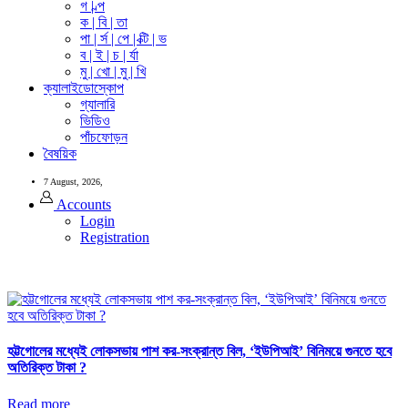
গ | ল্প
ক | বি | তা
পা | র্স | পে | ক্টি | ভ
ব | ই | চ | র্যা
মু | খো | মু | খি
ক্যালাইডোস্কোপ
গ্যালারি
ভিডিও
পাঁচফোড়ন
বৈষয়িক
7 August, 2026,
Accounts
Login
Registration
হট্টগোলের মধ্যেই লোকসভায় পাশ কর-সংক্রান্ত বিল, ‘ইউপিআই’ বিনিময়ে গুনতে হবে
অতিরিক্ত টাকা ?
Read more