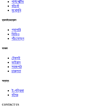
পার্সপেক্টিভ
বইচর্যা
মুখোমুখি
ক্যালাইডোস্কোপ
গ্যালারি
ভিডিও
পাঁচফোড়ন
হযবরল
টেকসই
ভাইরাল
সহজপাঠ
চারুলতা
অন্যান্য
ই-পত্রিকা
বইঘর
CONTACT US