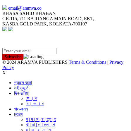
email@aramva.co
BHASA SAHID BHABAN
GE-115, 711 RAJDANGA MAIN ROAD, EKT,
KASBA GOLD PARK, KOLKATA-700107
NEWSLETTER
© 2024 ARAMVA PUBLISHERS
Terms & Conditions
|
Privacy
Policy
X
প্রচ্ছদ রচনা
এই মুহূর্তে
দিন-দুনিয়া
দে । শ
বি। দে । শ
খাস-কলম
চতুরঙ্গ
ন | ন্দ | ন | চ | ত্ব | র
খা | না | ত | ল্লা | শ
স | ফ | র | না | মা