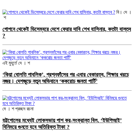
বি। দে ।
শ
গোপনে থেকেই ডিসেম্বরে দেশে ফেরার দাবি শেখ হাসিনার, কতটা বাস্তব
?
এই মুহূর্তে
দে । শ
‘কিয়া বোলতি পাবলিক’, প্রশ্নফাঁসের পর এবার বেকারত্ব, শিক্ষার খরচে
নজর। দেশজুড়ে নতুন অভিযানে ‘ককরোচ জনতা পার্টি’
দে । শ
প্রচ্ছদ রচনা
হট্টগোলের মধ্যেই লোকসভায় পাশ কর-সংক্রান্ত বিল, ‘ইউপিআই’
বিনিময়ে গুনতে হবে অতিরিক্ত টাকা ?