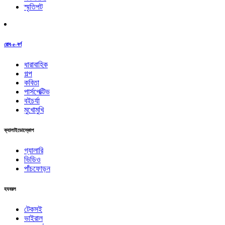
স্মৃতিপট
রোব-e-বর্ণ
ধারাবাহিক
গল্প
কবিতা
পার্সপেক্টিভ
বইচর্যা
মুখোমুখি
ক্যালাইডোস্কোপ
গ্যালারি
ভিডিও
পাঁচফোড়ন
হযবরল
টেকসই
ভাইরাল