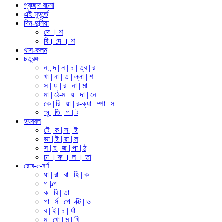
প্রচ্ছদ রচনা
এই মুহূর্তে
দিন-দুনিয়া
দে । শ
বি। দে । শ
খাস-কলম
চতুরঙ্গ
ন | ন্দ | ন | চ | ত্ব | র
খা | না | ত | ল্লা | শ
স | ফ | র | না | মা
মা | ঠে-ম | য় | দা | নে
কে | রি | য়া | র-ক্যা | ম্পা | স
স্মৃ | তি | প | ট
হযবরল
টে | ক | স | ই
ভা | ই | রা | ল
স | হ | জ | পা | ঠ
চা । রু । ল । তা
রোব-e-বর্ণ
ধা | রা | বা | হি | ক
গ | ল্প
ক | বি | তা
পা | র্স | পে | ক্টি | ভ
ব | ই | চ | র্যা
মু | খো | মু | খি