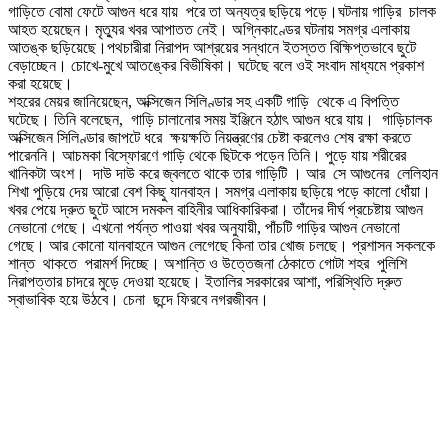
গাড়িতে বোমা ফেটে আগুন ধরে যায় পরে তা অন্যত্র ছড়িয়ে পড়ে।ঘটনায় গাড়ির চালক
আহত হয়েছেন। মৃত্যুর খবর আপাতত নেই। অগ্নিকাণ্ডের ঘটনায় সমগ্র এলাকায়
আতঙ্ক ছড়িয়েছে।পথচারীরা নিরাপদ আশ্রয়ের সন্ধানে ইতস্তত বিক্ষিপ্তভাবে ছুটে
বেড়াচ্ছেন। চোখে-মুখে আতঙ্কের বিভীষিকা। ঘটেছে বলে ওই সংবাদ মাধ্যমে প্রকাশ
করা হয়েছে।
শহরের মেয়র জানিয়েছেন, অক্সিজেন সিলিণ্ডার সহ একটি গাড়ি থেকে এ বিপত্তি
ঘটেছে। তিনি বলেছেন, গাড়ি চালানোর সময় ইঞ্জিনে হঠাৎ আগুন ধরে যায়। গাড়িচালক
অক্সিজেন সিলিণ্ডার জাপটে ধরে ক্ষয়ক্ষতি নিয়ন্ত্রণের চেষ্টা করলেও শেষ রক্ষা করতে
পারেননি। আচমকা বিস্ফোরণে গাড়ি থেকে ছিটকে পড়েন তিনি। পুড়ে যায় শরীরের
খানিকটা অংশ। দাউ দাউ করে জ্বলতে থাকে তার গাড়িটি । আর সে আগুনের লেলিহান
শিখা পুড়িয়ে দেয় আরো বেশ কিছু যানবাহন। সমগ্র এলাকায় ছড়িয়ে পড়ে কালো ধোঁয়া।
খবর পেয়ে দ্রুত ছুটে আসে দমকল বাহিনীর আধিকারিকরা। তাঁদের দীর্ঘ প্রচেষ্টায় আগুন
নেভানো গেছে। এখনো পর্যন্ত পাওয়া খবর অনুযায়ী, পাঁচটি গাড়ির আগুন নেভানো
গেছে। আর কোনো যানবাহনে আগুন লেগেছে কিনা তার খোজ চলছে। প্রশাসন সকলকে
শান্ত থাকতে পরামর্শ দিচ্ছে। অশান্তি ও উত্তেজনা ঠেকাতে গোটা শহর পুলিশি
নিরাপত্তার চাদরে মুড়ে দেওয়া হয়েছে। ইতালির সরকারের আশা, পরিস্থিতি দ্রুত
স্বাভাবিক হয়ে উঠবে। চেনা ছন্দে ফিরবে নগরজীবন।