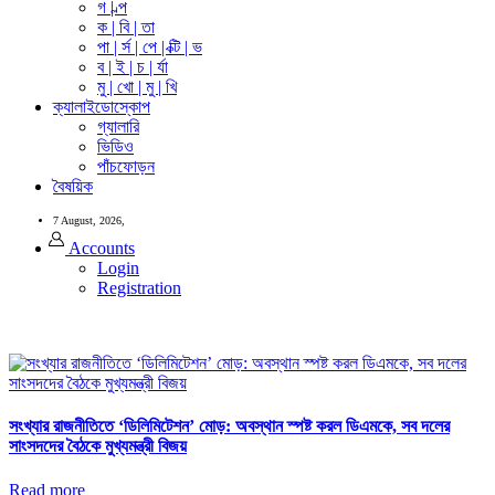
গ | ল্প
ক | বি | তা
পা | র্স | পে | ক্টি | ভ
ব | ই | চ | র্যা
মু | খো | মু | খি
ক্যালাইডোস্কোপ
গ্যালারি
ভিডিও
পাঁচফোড়ন
বৈষয়িক
7 August, 2026,
Accounts
Login
Registration
সংখ্যার রাজনীতিতে ‘ডিলিমিটেশন’ মোড়: অবস্থান স্পষ্ট করল ডিএমকে, সব দলের
সাংসদদের বৈঠকে মুখ্যমন্ত্রী বিজয়
Read more