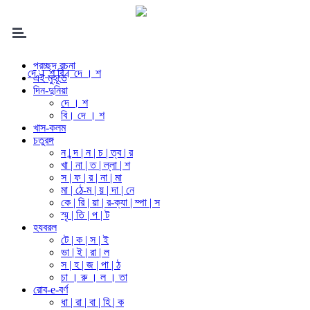
প্রচ্ছদ রচনা
দে । শ
বি। দে । শ
এই মুহূর্তে
দিন-দুনিয়া
দে । শ
বি। দে । শ
খাস-কলম
চতুরঙ্গ
ন | ন্দ | ন | চ | ত্ব | র
খা | না | ত | ল্লা | শ
স | ফ | র | না | মা
মা | ঠে-ম | য় | দা | নে
কে | রি | য়া | র-ক্যা | ম্পা | স
স্মৃ | তি | প | ট
হযবরল
টে | ক | স | ই
ভা | ই | রা | ল
স | হ | জ | পা | ঠ
চা । রু । ল । তা
রোব-e-বর্ণ
ধা | রা | বা | হি | ক