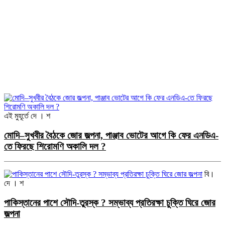
এই মুহূর্তে
দে । শ
মোদি–সুখবীর বৈঠকে জোর জল্পনা, পাঞ্জাব ভোটের আগে কি ফের এনডিএ-
তে ফিরছে শিরোমণি অকালি দল ?
বি।
দে । শ
পাকিস্তানের পাশে সৌদি-তুরস্ক ? সম্ভাব্য প্রতিরক্ষা চুক্তি ঘিরে জোর
জল্পনা