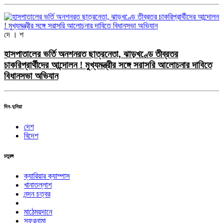
দে । শ
হাসপাতালের ভর্তি অনশনরত ছাত্রনেতা, ঝাড়খণ্ডে তীব্রতর
চাকরিপ্রার্থীদের আন্দোলন ! মুখ্যমন্ত্রীর সঙ্গে সরাসরি আলোচনার দাবিতে
বিধানসভা অভিযান
দিন-দুনিয়া
দেশ
বিদেশ
চতুরঙ্গ
ক্যারিয়ার ক্যাম্পাস
খানাতল্লাশ
নন্দন চত্বর
মাঠেময়দানে
সফরনামা