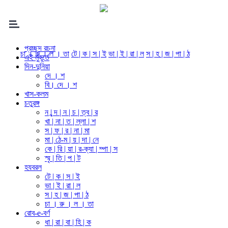
প্রচ্ছদ রচনা
চা । রু । ল । তা
টে | ক | স | ই
ভা | ই | রা | ল
স | হ | জ | পা | ঠ
এই মুহূর্তে
দিন-দুনিয়া
দে । শ
বি। দে । শ
খাস-কলম
চতুরঙ্গ
ন | ন্দ | ন | চ | ত্ব | র
খা | না | ত | ল্লা | শ
স | ফ | র | না | মা
মা | ঠে-ম | য় | দা | নে
কে | রি | য়া | র-ক্যা | ম্পা | স
স্মৃ | তি | প | ট
হযবরল
টে | ক | স | ই
ভা | ই | রা | ল
স | হ | জ | পা | ঠ
চা । রু । ল । তা
রোব-e-বর্ণ
ধা | রা | বা | হি | ক