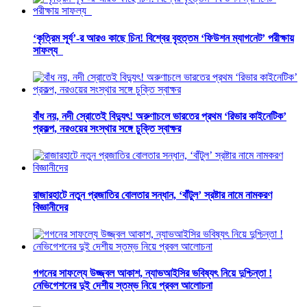
‘কৃত্রিম সূর্য’-র আরও কাছে চিন! বিশ্বের বৃহত্তম ‘ফিউশন ম্যাগনেট’ পরীক্ষায়
সাফল্য
বাঁধ নয়, নদী স্রোতেই বিদ্যুৎ! অরুণাচলে ভারতের প্রথম ‘রিভার কাইনেটিক’
প্রকল্প, নরওয়ের সংস্থার সঙ্গে চুক্তি স্বাক্ষর
রাজারহাটে নতুন প্রজাতির বোলতার সন্ধান, ‘বাঁটুল’ স্রষ্টার নামে নামকরণ
বিজ্ঞানীদের
গগনের সাফল্যে উজ্জ্বল আকাশ, ন্যাভআইসির ভবিষ্যৎ নিয়ে দুশ্চিন্তা !
নেভিগেশনের দুই দেশীয় স্তম্ভ নিয়ে প্রবল আলোচনা