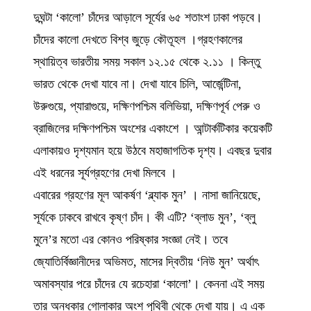
দুঘন্টা ‘কালো’ চাঁদের আড়ালে সূর্যের ৬৫ শতাংশ ঢাকা পড়বে।
চাঁদের কালো দেখতে বিশ্ব জুড়ে কৌতূহল ।গ্রহণকালের
স্থায়িত্ব ভারতীয় সময় সকাল ১২.১৫ থেকে ২.১১ । কিন্তু
ভারত থেকে দেখা যাবে না। দেখা যাবে চিলি, আর্জেন্টিনা,
উরুগুয়ে, প্যারাগুয়ে, দক্ষিণপশ্চিম বলিভিয়া, দক্ষিণপূর্ব পেরু ও
ব্রাজিলের দক্ষিণপশ্চিম অংশের একাংশে । আন্টার্কটিকার কয়েকটি
এলাকায়ও দৃশ্যমান হয়ে উঠবে মহাজাগতিক দৃশ্য। এবছর দুবার
এই ধরনের সূর্যগ্রহণের দেখা মিলবে ।
এবারের গ্রহণের মূল আকর্ষণ ‘ব্ল্যাক মুন’ । নাসা জানিয়েছে,
সূর্যকে ঢাকবে রাখবে কৃষ্ণ চাঁদ। কী এটি? ‘ব্লাড মুন’, ‘ব্লু
মুনে’র মতো এর কোনও পরিষ্কার সংজ্ঞা নেই। তবে
জ্যোতির্বিজ্ঞানীদের অভিমত, মাসের দ্বিতীয় ‘নিউ মুন’ অর্থাৎ
অমাবস্যার পরে চাঁদের যে রচেহারা ‘কালো’। কেননা এই সময়
তার অন্ধকার গোলাকার অংশ পৃথিবী থেকে দেখা যায়। এ এক