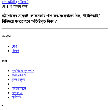
দে । শ
প্রচ্ছদ রচনা
হট্টগোলের মধ্যেই লোকসভায় পাশ কর-সংক্রান্ত বিল, ‘ইউপিআই’
বিনিময়ে গুনতে হবে অতিরিক্ত টাকা ?
দিন-দুনিয়া
দেশ
বিদেশ
চতুরঙ্গ
ক্যারিয়ার ক্যাম্পাস
খানাতল্লাশ
নন্দন চত্বর
মাঠেময়দানে
সফরনামা
স্মৃতিপট