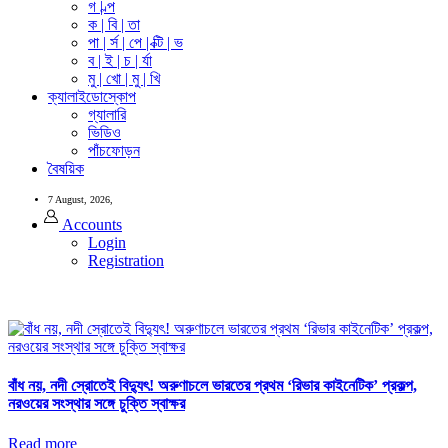
গ | ল্প
ক | বি | তা
পা | র্স | পে | ক্টি | ভ
ব | ই | চ | র্যা
মু | খো | মু | খি
ক্যালাইডোস্কোপ
গ্যালারি
ভিডিও
পাঁচফোড়ন
বৈষয়িক
7 August, 2026,
Accounts
Login
Registration
বাঁধ নয়, নদী স্রোতেই বিদ্যুৎ! অরুণাচলে ভারতের প্রথম ‘রিভার কাইনেটিক’ প্রকল্প,
নরওয়ের সংস্থার সঙ্গে চুক্তি স্বাক্ষর
Read more