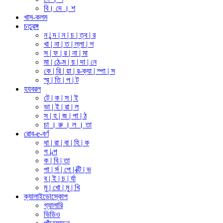
বি। দে । শ
খাস-কলম
চতুরঙ্গ
ন | ন্দ | ন | চ | ত্ব | র
খা | না | ত | ল্লা | শ
স | ফ | র | না | মা
মা | ঠে-ম | য় | দা | নে
কে | রি | য়া | র-ক্যা | ম্পা | স
স্মৃ | তি | প | ট
হযবরল
টে | ক | স | ই
ভা | ই | রা | ল
স | হ | জ | পা | ঠ
চা । রু । ল । তা
রোব-e-বর্ণ
ধা | রা | বা | হি | ক
গ | ল্প
ক | বি | তা
পা | র্স | পে | ক্টি | ভ
ব | ই | চ | র্যা
মু | খো | মু | খি
ক্যালাইডোস্কোপ
গ্যালারি
ভিডিও