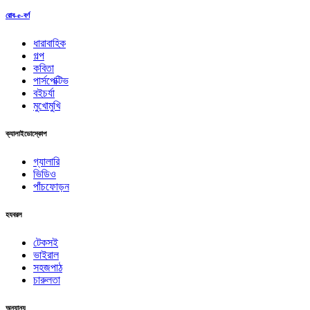
রোব-e-বর্ণ
ধারাবাহিক
গল্প
কবিতা
পার্সপেক্টিভ
বইচর্যা
মুখোমুখি
ক্যালাইডোস্কোপ
গ্যালারি
ভিডিও
পাঁচফোড়ন
হযবরল
টেকসই
ভাইরাল
সহজপাঠ
চারুলতা
অন্যান্য