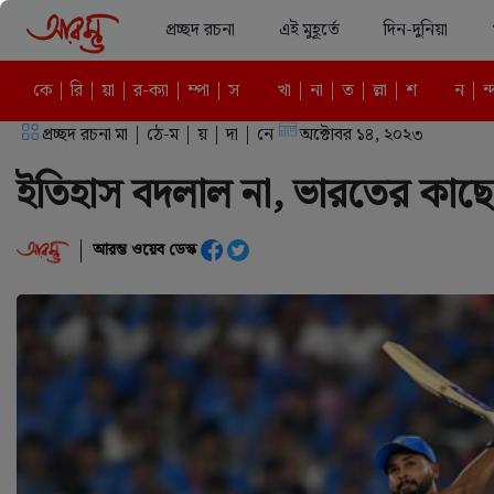
প্রচ্ছদ রচনা
এই মুহূর্তে
দিন-দুনিয়া
কে | রি | য়া | র-ক্যা | ম্পা | স
খা | না | ত | ল্লা | শ
ন | ন্
প্রচ্ছদ রচনা মা | ঠে-ম | য় | দা | নে
অক্টোবর ১৪, ২০২৩
‌ইতিহাস বদলাল না, ভারতের কাছ
আরম্ভ ওয়েব ডেস্ক