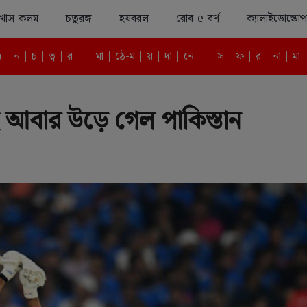
খাস-কলম
চতুরঙ্গ
হযবরল
রোব-e-বর্ণ
ক্যালাইডোস্কোপ
Advertisement
দ | ন | চ | ত্ব | র
মা | ঠে-ম | য় | দা | নে
স | ফ | র | না | মা
ে আবার উড়ে গেল পাকিস্তান