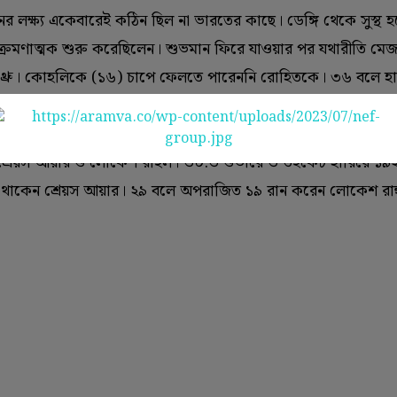
 লক্ষ্য একেবারেই কঠিন ছিল না ভারতের কাছে। ডেঙ্গি থেকে সুস্থ 
ে আক্রমণাত্মক শুরু করেছিলেন। শুভমান ফিরে যাওয়ার পর যথারীতি মে
্রেক থ্রু। কোহলিকে (‌১৬)‌ চাপে ফেলতে পারেননি রোহিতকে। ৩৬ বলে হা
হিত।‌ ৬৩ বলে ৮৬ রান করে শাহিন আফ্রিদির বলে যখন ফিরলেন, ভারতের
শ্রেয়স আয়ার ও লোকেশ রাহুল। ৩০.‌৩ ওভারে ৩ উইকেট হারিয়ে ১৯
ত থাকেন শ্রেয়স আয়ার। ২৯ বলে অপরাজিত ১৯ রান করেন লোকেশ রা