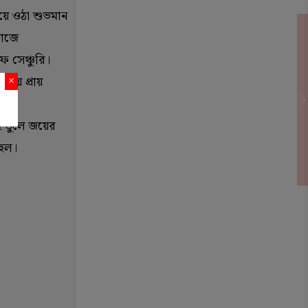
হয়ে ওঠা শুভমান
জাজে
ফ সেঞ্চুরি।
 জয় প্রায়
×
২ তুলে জয়ের
হুল।