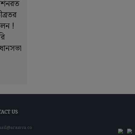
অনশনরত
ীব্রতর
োলন !
রি
ধানসভা
ACT US
ail@aramva.co