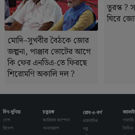
তুরস্ক ? সম
ঘিরে জোর
মোদি–সুখবীর বৈঠকে জোর
জল্পনা, পাঞ্জাব ভোটের আগে
কি ফের এনডিএ-তে ফিরছে
শিরোমণি অকালি দল ?
দিন-দুনিয়া
চতুরঙ্গ
ক্যালাই
রোব-e-বর্ণ
দেশ
ক্যারিয়ার ক্যাম্পাস
গ্যালারি
ধারাবাহিক
বিদেশ
খানাতল্লাশ
ভিডিও
গল্প