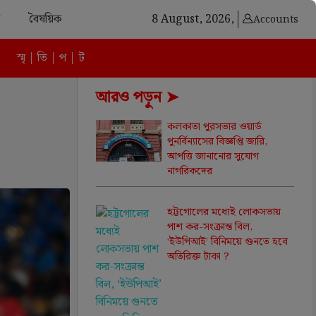
বৈষয়িক
8 August, 2026,
Accounts
স্মৃ | তি | প | ট
আরও পড়ুন ➤
কলকাতা পুরসভার ওয়ার্ড
পুনর্বিন্যাসের বিজ্ঞপ্তি জারি,
আপত্তি জানানোর সুযোগ
নাগরিকদের
হট্টগোলের মধ্যেই লোকসভায়
পাশ কর-সংক্রান্ত বিল,
‘ইউপিআই’ বিনিময়ে গুনতে হবে
অতিরিক্ত টাকা ?