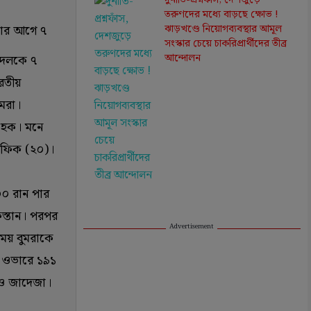
দুর্নীতি-প্রশ্নফাঁস, দেশজুড়ে
তরুণদের মধ্যে বাড়ছে ক্ষোভ !
মার আগে ৭
ঝাড়খণ্ডে নিয়োগব্যবস্থার আমূল
সংস্কার চেয়ে চাকরিপ্রার্থীদের তীব্র
আন্দোলন
র দলকে ৭
ারতীয়
মরা।
ল হক। মনে
শফিক (‌২০)‌।
০০ রান পার
িস্তান। পরপর
Advertisement
সময় বুমরাকে
‌৫ ওভারে ১৯১
 ও জাদেজা।