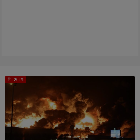
বি। দে । শ