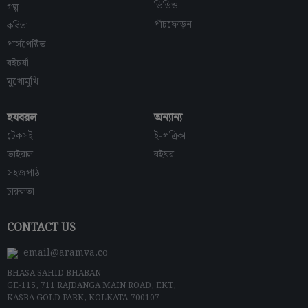
ভিডিও
গল্প
পাঁচফোড়ন
কবিতা
পার্সপেক্টিভ
বইচর্যা
মুখোমুখি
হযবরল
অন্যান্য
টেকসই
ই-পত্রিকা
ভাইরাল
বইঘর
সহজপাঠ
চারুলতা
CONTACT US
email@aramva.co
BHASA SAHID BHABAN
GE-115, 711 RAJDANGA MAIN ROAD, EKT,
KASBA GOLD PARK, KOLKATA-700107