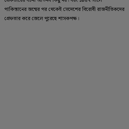
গ্রেফতারের ঘটনা অভিনব কিছু নয়। বরং ১৯৪৭ সালে
পাকিস্তানের জন্মের পর থেকেই সেদেশের বিরোধী রাজনীতিকদের
গ্রেফতার করে জেলে পুরেছে শাসকপক্ষ।