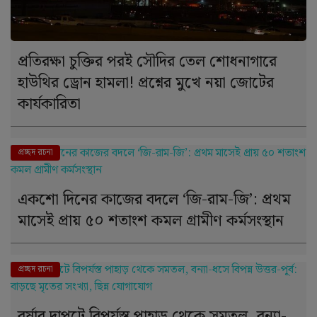
প্রতিরক্ষা চুক্তির পরই সৌদির তেল শোধনাগারে
হাউথির ড্রোন হামলা! প্রশ্নের মুখে নয়া জোটের
কার্যকারিতা
দে । শ
প্রচ্ছদ রচনা
একশো দিনের কাজের বদলে ‘জি-রাম-জি’: প্রথম
মাসেই প্রায় ৫০ শতাংশ কমল গ্রামীণ কর্মসংস্থান
দে । শ
প্রচ্ছদ রচনা
বর্ষার দাপটে বিপর্যস্ত পাহাড় থেকে সমতল, বন্যা-