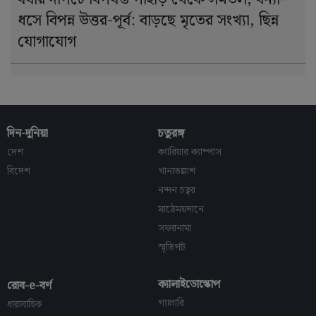
ধসে বিপন্ন উত্তর-পূর্ব: বাড়ছে মৃতের সংখ্যা, ছিন্ন
যোগাযোগ
দিন-দুনিয়া
চতুরঙ্গ
দেশ
ক্যারিয়ার ক্যাম্পাস
বিদেশ
খানাতল্লাশ
নন্দন চত্বর
মাঠেময়দানে
সফরনামা
স্মৃতিপট
ক্যালাইডোস্কোপ
রোব-e-বর্ণ
গ্যালারি
ধারাবাহিক