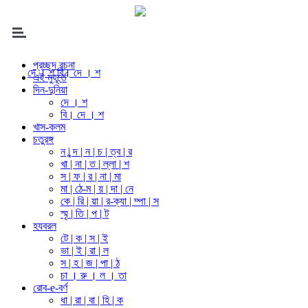
প্রচ্ছদ রচনা
দে । শ
বি। দে । শ
এই মুহূর্তে
দিন-দুনিয়া
দে । শ
বি। দে । শ
খাস-কলম
চতুরঙ্গ
ন | ন্দ | ন | চ | ত্ব | র
খা | না | ত | ল্লা | শ
স | ফ | র | না | মা
মা | ঠে-ম | য় | দা | নে
কে | রি | য়া | র-ক্যা | ম্পা | স
স্মৃ | তি | প | ট
হযবরল
টে | ক | স | ই
ভা | ই | রা | ল
স | হ | জ | পা | ঠ
চা । রু । ল । তা
রোব-e-বর্ণ
ধা | রা | বা | হি | ক