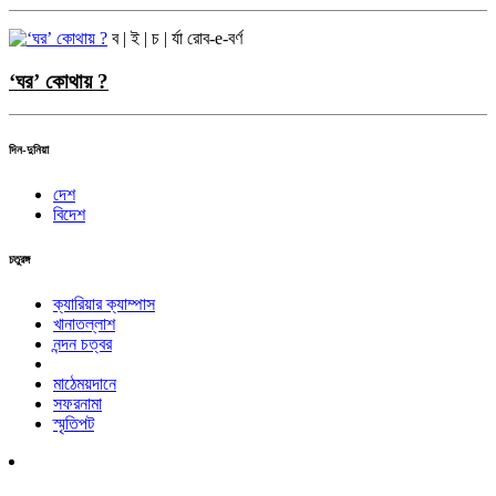
ব | ই | চ | র্যা
রোব-e-বর্ণ
‘ঘর’ কোথায় ?
দিন-দুনিয়া
দেশ
বিদেশ
চতুরঙ্গ
ক্যারিয়ার ক্যাম্পাস
খানাতল্লাশ
নন্দন চত্বর
মাঠেময়দানে
সফরনামা
স্মৃতিপট