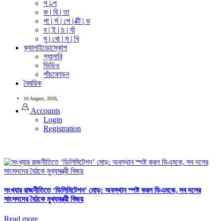
গ | ল্প
ক | বি | তা
পা | র্স | পে | ক্টি | ভ
ব | ই | চ | র্যা
মু | খো | মু | খি
ক্যালাইডোস্কোপ
গ্যালারি
ভিডিও
পাঁচফোড়ন
বৈষয়িক
10 August, 2026,
Accounts
Login
Registration
সংখ্যার রাজনীতিতে ‘ডিলিমিটেশন’ মোড়: অবস্থান স্পষ্ট করল ডিএমকে, সব দলের
সাংসদদের বৈঠকে মুখ্যমন্ত্রী বিজয়
Read more