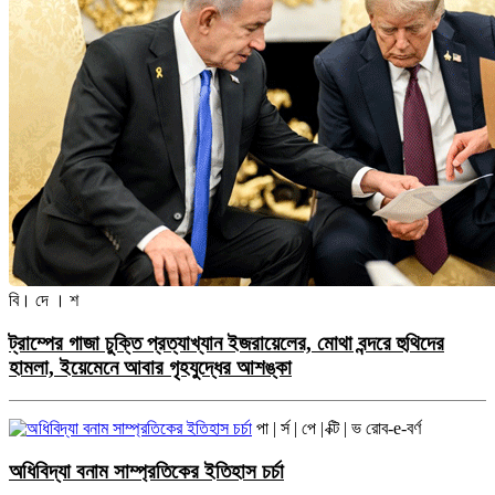
বি। দে । শ
‌ট্রাম্পের গাজা চুক্তি প্রত্যাখ্যান ইজরায়েলের, মোথা বন্দরে হুথিদের
হামলা, ইয়েমেনে আবার গৃহযুদ্ধের আশঙ্কা
পা | র্স | পে | ক্টি | ভ
রোব-e-বর্ণ
অধিবিদ্যা বনাম সাম্প্রতিকের ইতিহাস চর্চা