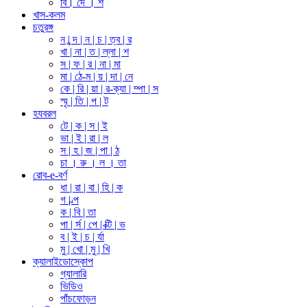
বি। দে । শ
খাস-কলম
চতুরঙ্গ
ন | ন্দ | ন | চ | ত্ব | র
খা | না | ত | ল্লা | শ
স | ফ | র | না | মা
মা | ঠে-ম | য় | দা | নে
কে | রি | য়া | র-ক্যা | ম্পা | স
স্মৃ | তি | প | ট
হযবরল
টে | ক | স | ই
ভা | ই | রা | ল
স | হ | জ | পা | ঠ
চা । রু । ল । তা
রোব-e-বর্ণ
ধা | রা | বা | হি | ক
গ | ল্প
ক | বি | তা
পা | র্স | পে | ক্টি | ভ
ব | ই | চ | র্যা
মু | খো | মু | খি
ক্যালাইডোস্কোপ
গ্যালারি
ভিডিও
পাঁচফোড়ন