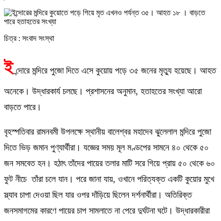
চিত্র : সংবাদ সংস্থা
ই
ন্দোরে মন্দিরে পুজো দিতে এসে কুয়োয় পড়ে ৩৫ জনের মৃত্যু হয়েছে। আহত
অনেকে। উদ্ধারকার্য চলছে। প্রশাসনের অনুমান, হতাহতের সংখ্যা আরো
বাড়তে পারে।
বৃহস্পতিবার রামনবমী উপলক্ষে স্থানীয় বালেশ্বর মহাদেব ঝুলেলাল মন্দিরে পুজো
দিতে ভিড় জমান পুণ্যার্থীরা। যজ্ঞের সময় মূল মণ্ডপের সামনে ৪০ থেকে ৫০
জন সমবেত হন। হঠাৎ তাঁদের পায়ের তলার মাটি সরে গিয়ে প্রায় ৫০ থেকে ৬০
ফুট নীচে তাঁরা চলে যান। পরে জানা যায়, ওখানে পরিত্যক্ত একটি কুয়োর মুখে
স্ল্যাব চাপা দেওয়া ছিল যার ওপর দাঁড়িয়ে ছিলেন দর্শনার্থীরা। অতিরিক্ত
জনসমাগমের কারণে পায়ের চাপ সামলাতে না পেরে দুর্ঘটনা ঘটে। উদ্ধারকারীরা