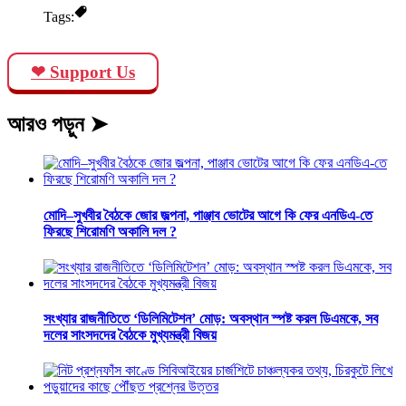
Tags:
❤ Support Us
আরও পড়ুন ➤
মোদি–সুখবীর বৈঠকে জোর জল্পনা, পাঞ্জাব ভোটের আগে কি ফের এনডিএ-তে
ফিরছে শিরোমণি অকালি দল ?
সংখ্যার রাজনীতিতে ‘ডিলিমিটেশন’ মোড়: অবস্থান স্পষ্ট করল ডিএমকে, সব
দলের সাংসদদের বৈঠকে মুখ্যমন্ত্রী বিজয়