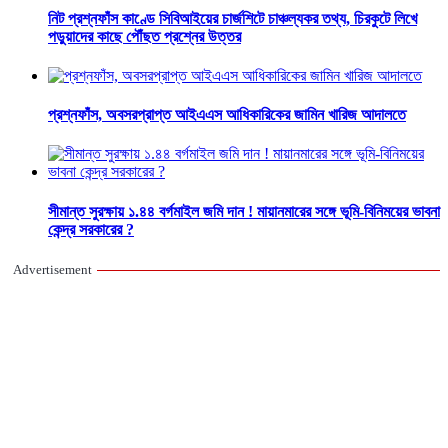
নিট প্রশ্নফাঁস কাণ্ডে সিবিআইয়ের চার্জশিটে চাঞ্চল্যকর তথ্য, চিরকুটে লিখে
পড়ুয়াদের কাছে পৌঁছত প্রশ্নের উত্তর
প্রশ্নফাঁস, অবসরপ্রাপ্ত আইএএস আধিকারিকের জামিন খারিজ আদালতে
সীমান্ত সুরক্ষায় ১.৪৪ বর্গমাইল জমি দান ! মায়ানমারের সঙ্গে ভূমি-বিনিময়ের ভাবনা
কেন্দ্র সরকারের ?
Advertisement