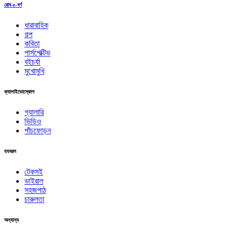
রোব-e-বর্ণ
ধারাবাহিক
গল্প
কবিতা
পার্সপেক্টিভ
বইচর্যা
মুখোমুখি
ক্যালাইডোস্কোপ
গ্যালারি
ভিডিও
পাঁচফোড়ন
হযবরল
টেকসই
ভাইরাল
সহজপাঠ
চারুলতা
অন্যান্য