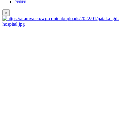
বৈষয়িক
×