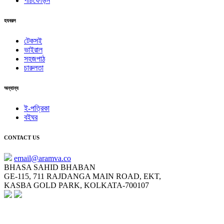
পাঁচফোড়ন
হযবরল
টেকসই
ভাইরাল
সহজপাঠ
চারুলতা
অন্যান্য
ই-পত্রিকা
বইঘর
CONTACT US
email@aramva.co
BHASA SAHID BHABAN
GE-115, 711 RAJDANGA MAIN ROAD, EKT,
KASBA GOLD PARK, KOLKATA-700107
NEWSLETTER