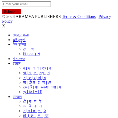
© 2024 ARAMVA PUBLISHERS
Terms & Conditions
|
Privacy
Policy
X
প্রচ্ছদ রচনা
এই মুহূর্তে
দিন-দুনিয়া
দে । শ
বি। দে । শ
খাস-কলম
চতুরঙ্গ
ন | ন্দ | ন | চ | ত্ব | র
খা | না | ত | ল্লা | শ
স | ফ | র | না | মা
মা | ঠে-ম | য় | দা | নে
কে | রি | য়া | র-ক্যা | ম্পা | স
স্মৃ | তি | প | ট
হযবরল
টে | ক | স | ই
ভা | ই | রা | ল
স | হ | জ | পা | ঠ
চা । রু । ল । তা