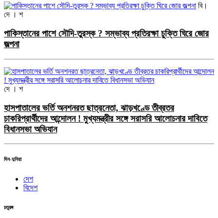
বি।
দে । শ
পাকিস্তানের পাশে সৌদি-তুরস্ক ? সম্ভাব্য প্রতিরক্ষা চুক্তি ঘিরে জোর
জল্পনা
দে । শ
হাসপাতালের ভর্তি অনশনরত ছাত্রনেতা, ঝাড়খণ্ডে তীব্রতর
চাকরিপ্রার্থীদের আন্দোলন ! মুখ্যমন্ত্রীর সঙ্গে সরাসরি আলোচনার দাবিতে
বিধানসভা অভিযান
দিন-দুনিয়া
দেশ
বিদেশ
চতুরঙ্গ