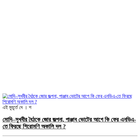
এই মুহূর্তে
দে । শ
মোদি–সুখবীর বৈঠকে জোর জল্পনা, পাঞ্জাব ভোটের আগে কি ফের এনডিএ-
তে ফিরছে শিরোমণি অকালি দল ?