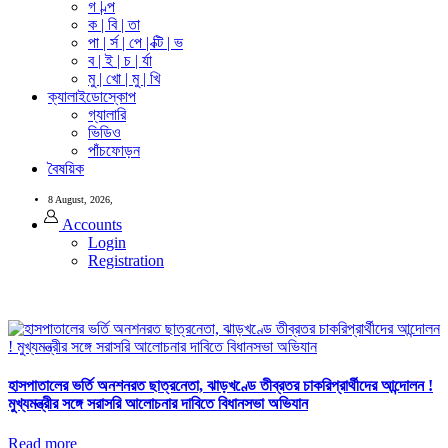
গ | ল্প
ক | বি | তা
পা | র্স | পে | ক্টি | ভ
ব | ই | চ | র্যা
মু | খো | মু | খি
ক্যালাইডোস্কোপ
গ্যালারি
ভিডিও
পাঁচফোড়ন
বৈষয়িক
8 August, 2026,
Accounts
Login
Registration
হাসপাতালের ভর্তি অনশনরত ছাত্রনেতা, ঝাড়খণ্ডে তীব্রতর চাকরিপ্রার্থীদের আন্দোলন !
মুখ্যমন্ত্রীর সঙ্গে সরাসরি আলোচনার দাবিতে বিধানসভা অভিযান
Read more