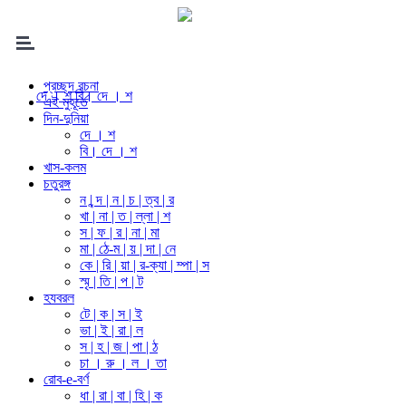
প্রচ্ছদ রচনা
দে । শ
বি। দে । শ
এই মুহূর্তে
দিন-দুনিয়া
দে । শ
বি। দে । শ
খাস-কলম
চতুরঙ্গ
ন | ন্দ | ন | চ | ত্ব | র
খা | না | ত | ল্লা | শ
স | ফ | র | না | মা
মা | ঠে-ম | য় | দা | নে
কে | রি | য়া | র-ক্যা | ম্পা | স
স্মৃ | তি | প | ট
হযবরল
টে | ক | স | ই
ভা | ই | রা | ল
স | হ | জ | পা | ঠ
চা । রু । ল । তা
রোব-e-বর্ণ
ধা | রা | বা | হি | ক