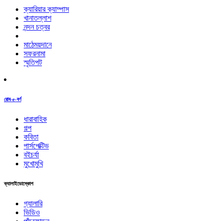
ক্যারিয়ার ক্যাম্পাস
খানাতল্লাশ
নন্দন চত্বর
মাঠেময়দানে
সফরনামা
স্মৃতিপট
রোব-e-বর্ণ
ধারাবাহিক
গল্প
কবিতা
পার্সপেক্টিভ
বইচর্যা
মুখোমুখি
ক্যালাইডোস্কোপ
গ্যালারি
ভিডিও