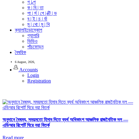
গ | ল্প
ক | বি | তা
পা | র্স | পে | ক্টি | ভ
ব | ই | চ | র্যা
মু | খো | মু | খি
ক্যালাইডোস্কোপ
গ্যালারি
ভিডিও
পাঁচফোড়ন
বৈষয়িক
6 August, 2026,
Accounts
Login
Registration
অনুদানে বৈষম্য, সময়মতো হিসাব দিতে ব্যর্থ অধিকাংশ আঞ্চলিক রাজনৈতিক দল —
এডিআর রিপোর্ট ঘিরে নয়া বিতর্ক
Read more