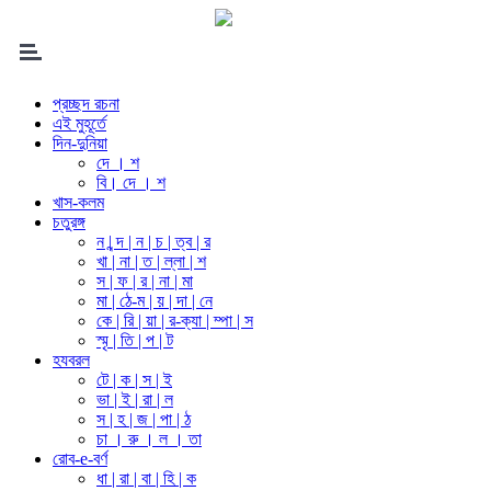
প্রচ্ছদ রচনা
এই মুহূর্তে
দিন-দুনিয়া
দে । শ
বি। দে । শ
খাস-কলম
চতুরঙ্গ
ন | ন্দ | ন | চ | ত্ব | র
খা | না | ত | ল্লা | শ
স | ফ | র | না | মা
মা | ঠে-ম | য় | দা | নে
কে | রি | য়া | র-ক্যা | ম্পা | স
স্মৃ | তি | প | ট
হযবরল
টে | ক | স | ই
ভা | ই | রা | ল
স | হ | জ | পা | ঠ
চা । রু । ল । তা
রোব-e-বর্ণ
ধা | রা | বা | হি | ক