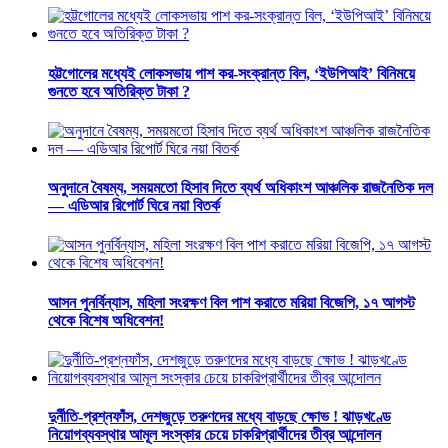
হট্টগোলের মধ্যেই লোকসভায় পাশ কর-সংক্রান্ত বিল, ‘ইউপিআই’ বিনিময়ে
গুনতে হবে অতিরিক্ত টাকা ?
অনুদানে বৈষম্য, সময়মতো হিসাব দিতে ব্যর্থ অধিকাংশ আঞ্চলিক রাজনৈতিক দল
— এডিআর রিপোর্ট ঘিরে নয়া বিতর্ক
আসন পুনর্বিন্যাস, মহিলা সংরক্ষণ বিল পাশ করাতে মরিয়া বিজেপি, ১৭ আগস্ট
থেকে বিশেষ অধিবেশন!
দুর্নীতি-প্রশ্নফাঁস, দেশজুড়ে তরুণদের মধ্যে বাড়ছে ক্ষোভ ! ঝাড়খণ্ডে
নিয়োগব্যবস্থার আমূল সংস্কার চেয়ে চাকরিপ্রার্থীদের তীব্র আন্দোলন