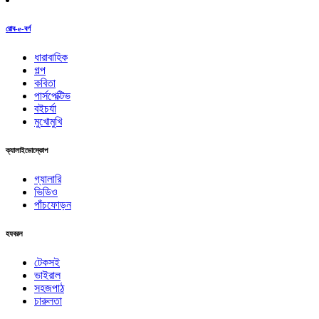
রোব-e-বর্ণ
ধারাবাহিক
গল্প
কবিতা
পার্সপেক্টিভ
বইচর্যা
মুখোমুখি
ক্যালাইডোস্কোপ
গ্যালারি
ভিডিও
পাঁচফোড়ন
হযবরল
টেকসই
ভাইরাল
সহজপাঠ
চারুলতা