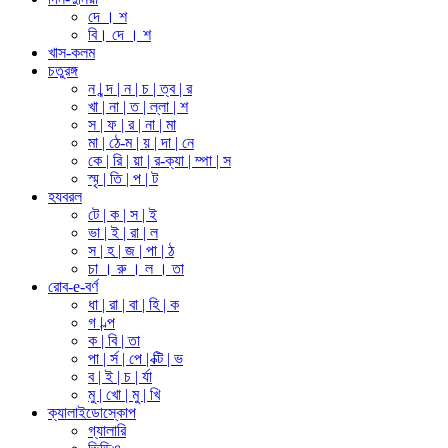
দে । শ
বি। দে । শ
খাস-কলম
চতুরঙ্গ
ন | ন্দ | ন | চ | ত্ব | র
খা | না | ত | ল্লা | শ
স | ফ | র | না | মা
মা | ঠে-ম | য় | দা | নে
কে | রি | য়া | র-ক্যা | ম্পা | স
স্মৃ | তি | প | ট
হযবরল
টে | ক | স | ই
ভা | ই | রা | ল
স | হ | জ | পা | ঠ
চা । রু । ল । তা
রোব-e-বর্ণ
ধা | রা | বা | হি | ক
গ | ল্প
ক | বি | তা
পা | র্স | পে | ক্টি | ভ
ব | ই | চ | র্যা
মু | খো | মু | খি
ক্যালাইডোস্কোপ
গ্যালারি