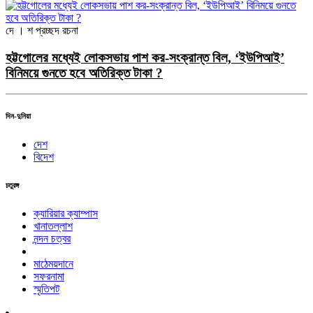
দে । শ
প্রচ্ছদ রচনা
হট্টগোলের মধ্যেই লোকসভায় পাশ কর-সংক্রান্ত বিল, ‘ইউপিআই’
বিনিময়ে গুনতে হবে অতিরিক্ত টাকা ?
দিন-দুনিয়া
দেশ
বিদেশ
চতুরঙ্গ
ক্যারিয়ার ক্যাম্পাস
খানাতল্লাশ
নন্দন চত্বর
মাঠেময়দানে
সফরনামা
স্মৃতিপট