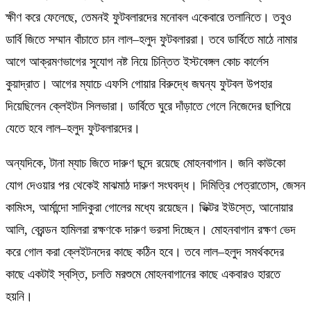
ক্ষীণ করে ফেলেছে, তেমনই ফুটবলারদের মনোবল একেবারে তলানিতে। তবুও
ডার্বি জিতে সম্মান বাঁচাতে চান লাল–হলুদ ফুটবলাররা। তবে ডার্বিতে মাঠে নামার
আগে আক্রমণভাগের সুযোগ নষ্ট নিয়ে চিন্তিত ইস্টবেঙ্গল কোচ কার্লেস
কুয়াদ্রাত। আগের ম্যাচে এফসি গোয়ার বিরুদ্ধে জঘন্য ফুটবল উপহার
দিয়েছিলেন ক্লেইটন সিলভারা। ডার্বিতে ঘুরে দাঁড়াতে গেলে নিজেদের ছাপিয়ে
যেতে হবে লাল–হলুদ ফুটবলারদের।
অন্যদিকে, টানা ম্যাচ জিতে দারুণ ছন্দে রয়েছে মোহনবাগান। জনি কাউকো
যোগ দেওয়ার পর থেকেই মাঝমাঠ দারুণ সংঘবদ্ধ। দিমিত্রি পেত্রাতোস, জেসন
কামিংস, আর্মান্দো সাদিকুরা গোলের মধ্যে রয়েছেন। ভিক্টর ইউস্তে, আনোয়ার
আলি, ব্রেন্ডন হামিলরা রক্ষণকে দারুণ ভরসা দিচ্ছেন। মোহনবাগান রক্ষণ ভেদ
করে গোল করা ক্লেইটনদের কাছে কঠিন হবে। তবে লাল–হলুদ সমর্থকদের
কাছে একটাই স্বস্তি, চলতি মরশুমে মোহনবাগানের কাছে একবারও হারতে
হয়নি।