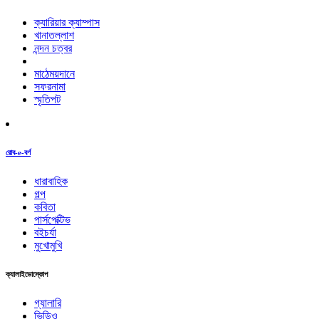
ক্যারিয়ার ক্যাম্পাস
খানাতল্লাশ
নন্দন চত্বর
মাঠেময়দানে
সফরনামা
স্মৃতিপট
রোব-e-বর্ণ
ধারাবাহিক
গল্প
কবিতা
পার্সপেক্টিভ
বইচর্যা
মুখোমুখি
ক্যালাইডোস্কোপ
গ্যালারি
ভিডিও