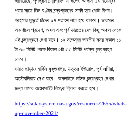
জানিয়েছে, পূর্ণগ্রাস চন্দ্রগ্রহণ না হলেও আগামী ১৯ নভেম্বর
প্রায় সাড়ে তিন ঘণ্টার চন্দ্রগ্রহণের সাক্ষী হবে গোটা বিশ্ব।
গ্রহণের মুহূর্তে চাঁদের ৯৭ শতাংশ লাল হয়ে থাকবে। ভারতের
অরুণাচল প্রদেশ, অসম এবং পূর্ব ভারতের বেশ কিছু অঞ্চল থেকে
এই চন্দ্রগ্রহণ দেখা যাবে। ১৯ নভেম্বর ভারতীয় সময় সকাল ১১
টা ৩০ মিনিট থেকে বিকাল ৫টা ৩৩ মিনিট পর্যন্ত চন্দ্রগ্রহণ
চলবে।
ভারত ছাড়াও মার্কিন যুক্তরাষ্ট্র, উত্তর ইউরোপ, পূর্ব এশিয়া,
অস্ট্রেলিয়ায় দেখা যাবে। অনলাইনে লাইভ চন্দ্রগ্রহণ দেখার
জন্য নাসার ওয়েবসাইট লিঙ্কে ক্লিক করতে হবে।
https://solarsystem.nasa.gov/resources/2655/whats-
up-november-2021/