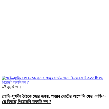
এই মুহূর্তে
দে । শ
মোদি–সুখবীর বৈঠকে জোর জল্পনা, পাঞ্জাব ভোটের আগে কি ফের এনডিএ-
তে ফিরছে শিরোমণি অকালি দল ?