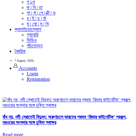
গ | ল্প
ক | বি | তা
পা | র্স | পে | ক্টি | ভ
ব | ই | চ | র্যা
মু | খো | মু | খি
ক্যালাইডোস্কোপ
গ্যালারি
ভিডিও
পাঁচফোড়ন
বৈষয়িক
7 August, 2026,
Accounts
Login
Registration
বাঁধ নয়, নদী স্রোতেই বিদ্যুৎ! অরুণাচলে ভারতের প্রথম ‘রিভার কাইনেটিক’ প্রকল্প,
নরওয়ের সংস্থার সঙ্গে চুক্তি স্বাক্ষর
Read more