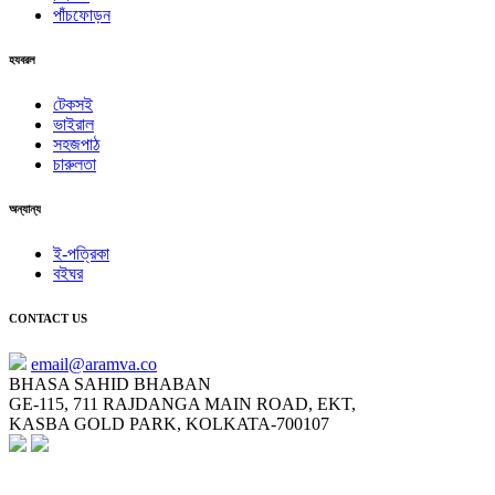
পাঁচফোড়ন
হযবরল
টেকসই
ভাইরাল
সহজপাঠ
চারুলতা
অন্যান্য
ই-পত্রিকা
বইঘর
CONTACT US
email@aramva.co
BHASA SAHID BHABAN
GE-115, 711 RAJDANGA MAIN ROAD, EKT,
KASBA GOLD PARK, KOLKATA-700107
NEWSLETTER