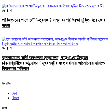
বি।
দে । শ
পাকিস্তানের পাশে সৌদি-তুরস্ক ? সম্ভাব্য প্রতিরক্ষা চুক্তি ঘিরে জোর
জল্পনা
দে । শ
হাসপাতালের ভর্তি অনশনরত ছাত্রনেতা, ঝাড়খণ্ডে তীব্রতর
চাকরিপ্রার্থীদের আন্দোলন ! মুখ্যমন্ত্রীর সঙ্গে সরাসরি আলোচনার দাবিতে
বিধানসভা অভিযান
দিন-দুনিয়া
দেশ
বিদেশ
চতুরঙ্গ