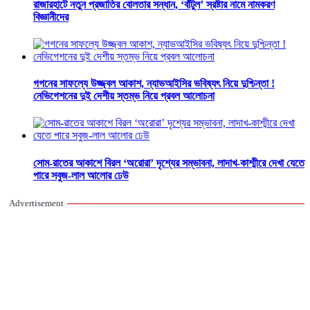
রাজারহাটে নতুন প্রজাতির বোলতার সন্ধান, ‘বাঁটুল’ স্রষ্টার নামে নামকরণ
বিজ্ঞানীদের
গগনের সাফল্যে উজ্জ্বল আকাশ, ন্যাভআইসির ভবিষ্যৎ নিয়ে দুশ্চিন্তা !
নেভিগেশনের দুই দেশীয় স্তম্ভ নিয়ে প্রবল আলোচনা
সোম-রাতের আকাশে বিরল ‘অরোরা’ দৃশ্যের সম্ভাবনা, লাদাখ-কাশ্মীরে দেখা যেতে
পারে সবুজ-লাল আলোর ঢেউ
Advertisement