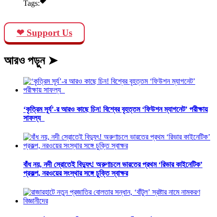
Tags:
❤ Support Us
আরও পড়ুন ➤
‘কৃত্রিম সূর্য’-র আরও কাছে চিন! বিশ্বের বৃহত্তম ‘ফিউশন ম্যাগনেট’ পরীক্ষায়
সাফল্য
বাঁধ নয়, নদী স্রোতেই বিদ্যুৎ! অরুণাচলে ভারতের প্রথম ‘রিভার কাইনেটিক’
প্রকল্প, নরওয়ের সংস্থার সঙ্গে চুক্তি স্বাক্ষর