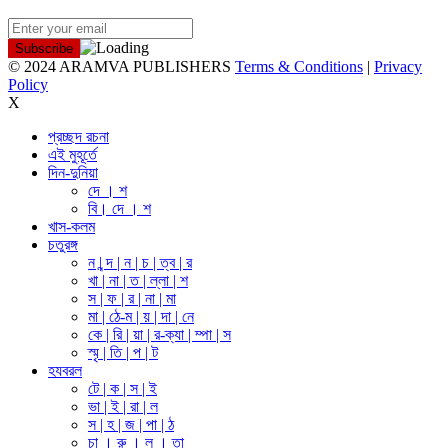
© 2024 ARAMVA PUBLISHERS
Terms & Conditions
|
Privacy
Policy
X
প্রচ্ছদ রচনা
এই মুহূর্তে
দিন-দুনিয়া
দে । শ
বি। দে । শ
খাস-কলম
চতুরঙ্গ
ন | ন্দ | ন | চ | ত্ব | র
খা | না | ত | ল্লা | শ
স | ফ | র | না | মা
মা | ঠে-ম | য় | দা | নে
কে | রি | য়া | র-ক্যা | ম্পা | স
স্মৃ | তি | প | ট
হযবরল
টে | ক | স | ই
ভা | ই | রা | ল
স | হ | জ | পা | ঠ
চা । রু । ল । তা