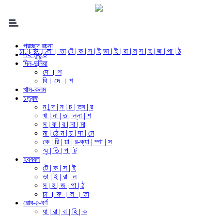
প্রচ্ছদ রচনা
চা । রু । ল । তা
টে | ক | স | ই
ভা | ই | রা | ল
স | হ | জ | পা | ঠ
এই মুহূর্তে
দিন-দুনিয়া
দে । শ
বি। দে । শ
খাস-কলম
চতুরঙ্গ
ন | ন্দ | ন | চ | ত্ব | র
খা | না | ত | ল্লা | শ
স | ফ | র | না | মা
মা | ঠে-ম | য় | দা | নে
কে | রি | য়া | র-ক্যা | ম্পা | স
স্মৃ | তি | প | ট
হযবরল
টে | ক | স | ই
ভা | ই | রা | ল
স | হ | জ | পা | ঠ
চা । রু । ল । তা
রোব-e-বর্ণ
ধা | রা | বা | হি | ক