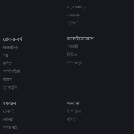
মাঠেময়দানে
সফরনামা
স্মৃতিপট
ক্যালাইডোস্কোপ
রোব-e-বর্ণ
গ্যালারি
ধারাবাহিক
ভিডিও
গল্প
পাঁচফোড়ন
কবিতা
পার্সপেক্টিভ
বইচর্যা
মুখোমুখি
হযবরল
অন্যান্য
টেকসই
ই-পত্রিকা
ভাইরাল
বইঘর
সহজপাঠ