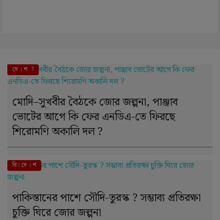
এই মুহূর্তে
দে । শ
মোদি–সুখবীর বৈঠকে জোর জল্পনা, পাঞ্জাব
ভোটের আগে কি ফের এনডিএ-তে ফিরছে
শিরোমণি অকালি দল ?
বি। দে । শ
পাকিস্তানের পাশে সৌদি-তুরস্ক ? সম্ভাব্য প্রতিরক্ষা
চুক্তি ঘিরে জোর জল্পনা