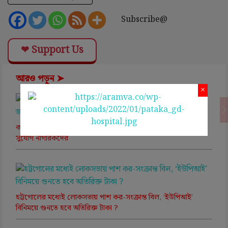
Subscribe@
❤ Support Us
আরও পড়ুন ➤
×
কলকাতা পুরসভার ওয়ার্ড পুনর্বিন্যাসের বিজ্ঞপ্তি জারি, আপত্তি জানানোর
সুযোগ নাগরিকদের
হট্টগোলের মধ্যেই লোকসভায় পাশ কর-সংক্রান্ত বিল, ‘ইউপিআই’
বিনিময়ে গুনতে হবে অতিরিক্ত টাকা ?