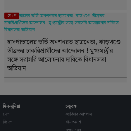
দে । শ
হাসপাতালের ভর্তি অনশনরত ছাত্রনেতা, ঝাড়খণ্ডে
তীব্রতর চাকরিপ্রার্থীদের আন্দোলন ! মুখ্যমন্ত্রীর
সঙ্গে সরাসরি আলোচনার দাবিতে বিধানসভা
অভিযান
দিন-দুনিয়া
চতুরঙ্গ
দেশ
ক্যারিয়ার ক্যাম্পাস
বিদেশ
খানাতল্লাশ
নন্দন চত্বর