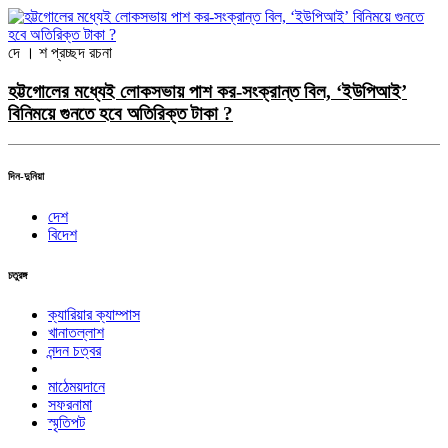
দে । শ
প্রচ্ছদ রচনা
হট্টগোলের মধ্যেই লোকসভায় পাশ কর-সংক্রান্ত বিল, ‘ইউপিআই’
বিনিময়ে গুনতে হবে অতিরিক্ত টাকা ?
দিন-দুনিয়া
দেশ
বিদেশ
চতুরঙ্গ
ক্যারিয়ার ক্যাম্পাস
খানাতল্লাশ
নন্দন চত্বর
মাঠেময়দানে
সফরনামা
স্মৃতিপট