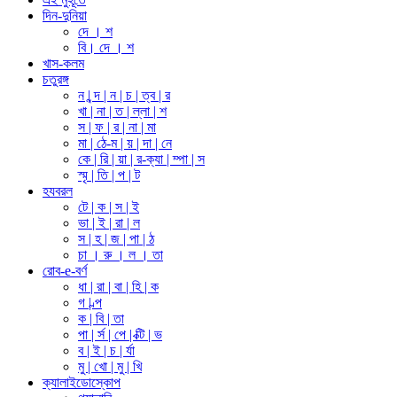
দিন-দুনিয়া
দে । শ
বি। দে । শ
খাস-কলম
চতুরঙ্গ
ন | ন্দ | ন | চ | ত্ব | র
খা | না | ত | ল্লা | শ
স | ফ | র | না | মা
মা | ঠে-ম | য় | দা | নে
কে | রি | য়া | র-ক্যা | ম্পা | স
স্মৃ | তি | প | ট
হযবরল
টে | ক | স | ই
ভা | ই | রা | ল
স | হ | জ | পা | ঠ
চা । রু । ল । তা
রোব-e-বর্ণ
ধা | রা | বা | হি | ক
গ | ল্প
ক | বি | তা
পা | র্স | পে | ক্টি | ভ
ব | ই | চ | র্যা
মু | খো | মু | খি
ক্যালাইডোস্কোপ