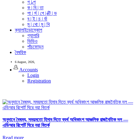
গ | ল্প
ক | বি | তা
পা | র্স | পে | ক্টি | ভ
ব | ই | চ | র্যা
মু | খো | মু | খি
ক্যালাইডোস্কোপ
গ্যালারি
ভিডিও
পাঁচফোড়ন
বৈষয়িক
6 August, 2026,
Accounts
Login
Registration
অনুদানে বৈষম্য, সময়মতো হিসাব দিতে ব্যর্থ অধিকাংশ আঞ্চলিক রাজনৈতিক দল —
এডিআর রিপোর্ট ঘিরে নয়া বিতর্ক
Read more