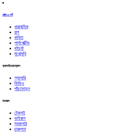
রোব-e-বর্ণ
ধারাবাহিক
গল্প
কবিতা
পার্সপেক্টিভ
বইচর্যা
মুখোমুখি
ক্যালাইডোস্কোপ
গ্যালারি
ভিডিও
পাঁচফোড়ন
হযবরল
টেকসই
ভাইরাল
সহজপাঠ
চারুলতা