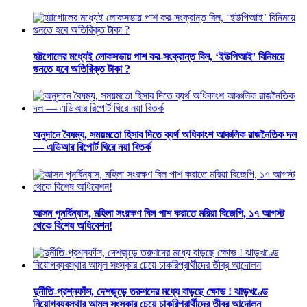
হট্টগোলের মধ্যেই লোকসভায় পাশ কর-সংক্রান্ত বিল, ‘ইউপিআই’ বিনিময়ে
গুনতে হবে অতিরিক্ত টাকা ?
অনুদানে বৈষম্য, সময়মতো হিসাব দিতে ব্যর্থ অধিকাংশ আঞ্চলিক রাজনৈতিক দল
— এডিআর রিপোর্ট ঘিরে নয়া বিতর্ক
আসন পুনর্বিন্যাস, মহিলা সংরক্ষণ বিল পাশ করাতে মরিয়া বিজেপি, ১৭ আগস্ট
থেকে বিশেষ অধিবেশন!
দুর্নীতি-প্রশ্নফাঁস, দেশজুড়ে তরুণদের মধ্যে বাড়ছে ক্ষোভ ! ঝাড়খণ্ডে
নিয়োগব্যবস্থার আমূল সংস্কার চেয়ে চাকরিপ্রার্থীদের তীব্র আন্দোলন