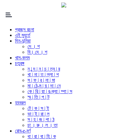
প্রচ্ছদ রচনা
এই মুহূর্তে
দিন-দুনিয়া
দে । শ
বি। দে । শ
খাস-কলম
চতুরঙ্গ
ন | ন্দ | ন | চ | ত্ব | র
খা | না | ত | ল্লা | শ
স | ফ | র | না | মা
মা | ঠে-ম | য় | দা | নে
কে | রি | য়া | র-ক্যা | ম্পা | স
স্মৃ | তি | প | ট
হযবরল
টে | ক | স | ই
ভা | ই | রা | ল
স | হ | জ | পা | ঠ
চা । রু । ল । তা
রোব-e-বর্ণ
ধা | রা | বা | হি | ক