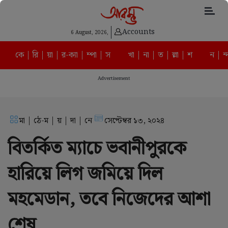
Accounts
6 August, 2026,
কে | রি | য়া | র-ক্যা | ম্পা | স
খা | না | ত | ল্লা | শ
ন | ন্
Advertisement
মা | ঠে-ম | য় | দা | নে
সেপ্টেম্বর ১৩, ২০২৪
বিতর্কিত ম্যাচে ভবানীপুরকে
হারিয়ে লিগ জমিয়ে দিল
মহমেডান, তবে নিজেদের আশা
শেষ