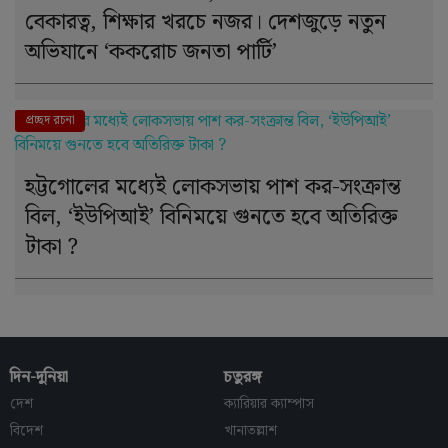
বেকারত্ব, শিক্ষার খরচে নজর। দেশজুড়ে নতুন
অভিযানে ‘ককরোচ জনতা পার্টি’
দে । শ
প্রচ্ছদ রচনা
হট্টগোলের মধ্যেই লোকসভায় পাশ কর-সংক্রান্ত
বিল, ‘ইউপিআই’ বিনিময়ে গুনতে হবে অতিরিক্ত
টাকা ?
দিন-দুনিয়া
চতুরঙ্গ
দেশ
ক্যারিয়ার ক্যাম্পাস
বিদেশ
খানাতল্লাশ