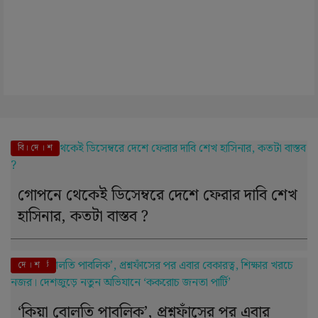
বি। দে । শ
গোপনে থেকেই ডিসেম্বরে দেশে ফেরার দাবি শেখ
হাসিনার, কতটা বাস্তব ?
এই মুহূর্তে
দে । শ
‘কিয়া বোলতি পাবলিক’, প্রশ্নফাঁসের পর এবার