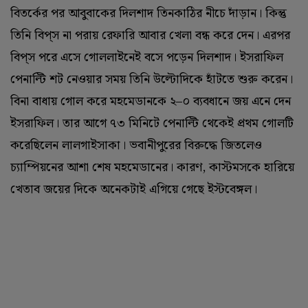
বিতর্কের পর আবুবাকের দিলশাদ তিনকাঠির নীচে দাঁড়ান। কিন্তু
তিনি বিপ্‌স না পরায় রেফারি আবার খেলা বন্ধ করে দেন। এরপর
বিপ্‌স পরে এসে গোললাইনেই বসে পড়েন দিলশাদ। ইসরাফিল
পেনাল্টি শট নেওয়ার সময় তিনি উল্টোদিকে হাঁটতে শুরু করেন।
বিনা বাধায় গোল করে মহমেডানকে ২–০ ব্যবধানে জয় এনে দেন
ইসরাফিল। তার আগে ৭৩ মিনিটে পেনাল্টি থেকেই প্রথম গোলটি
করেছিলেন লালগাইসাকা। ভবানীপুরের বিরুদ্ধে জিতলেও
চ্যাম্পিয়নের আশা শেষ মহমেডানের। কারণ, কাস্টমসকে হারিয়ে
খেতাব জয়ের দিকে অনেকটাই এগিয়ে গেছে ইস্টবেঙ্গল।