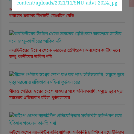
আইনি লড়াইয়ে নিঃস্ব, শেষ পর্যন্ত বিশ্বকাপের সোনার পদকই বিক্রি
করলেন ফ্রান্সের বিশ্বজয়ী বেঞ্জামিন মেন্ডি
কারফিউয়ের উঠোন থেকে ভারতের ড্রেসিংরুম! অবশেষে জাতীয় দলে
জম্মু-কাশ্মীরের আকিব নবি
সীমান্ত পেরিয়ে স্বপ্নের দেশে যাওয়ার পথে সলিলসমাধি, সমুদ্রে ডুবে মৃত্যু
মরক্কোর প্রতিভাবান মহিলা ফুটবলারের
তাইপে ওপেন ব্যাডমিন্টন প্রতিযোগিতায় সর্বকনিষ্ঠ চ্যাম্পিয়ন হয়ে ইতিহাস