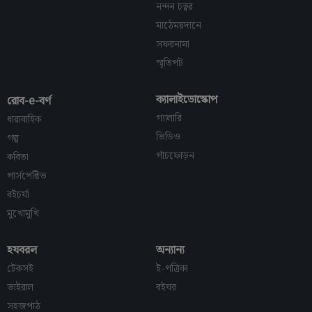
নন্দন চত্বর
মাঠেময়দানে
সফরনামা
স্মৃতিপট
ক্যালাইডোস্কোপ
রোব-e-বর্ণ
গ্যালারি
ধারাবাহিক
ভিডিও
গল্প
পাঁচফোড়ন
কবিতা
পার্সপেক্টিভ
বইচর্যা
মুখোমুখি
হযবরল
অন্যান্য
টেকসই
ই-পত্রিকা
ভাইরাল
বইঘর
সহজপাঠ