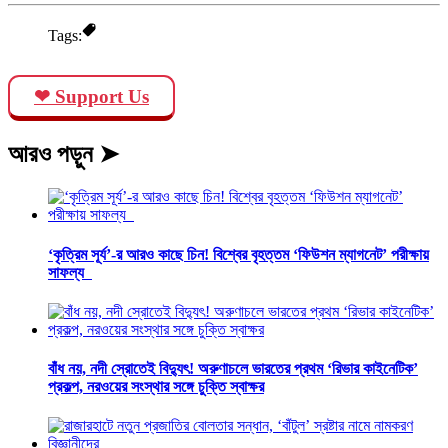
Tags:
❤ Support Us
আরও পড়ুন ➤
‘কৃত্রিম সূর্য’-র আরও কাছে চিন! বিশ্বের বৃহত্তম ‘ফিউশন ম্যাগনেট’ পরীক্ষায়
সাফল্য
বাঁধ নয়, নদী স্রোতেই বিদ্যুৎ! অরুণাচলে ভারতের প্রথম ‘রিভার কাইনেটিক’
প্রকল্প, নরওয়ের সংস্থার সঙ্গে চুক্তি স্বাক্ষর