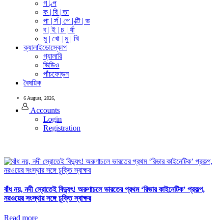
গ | ল্প
ক | বি | তা
পা | র্স | পে | ক্টি | ভ
ব | ই | চ | র্যা
মু | খো | মু | খি
ক্যালাইডোস্কোপ
গ্যালারি
ভিডিও
পাঁচফোড়ন
বৈষয়িক
6 August, 2026,
Accounts
Login
Registration
বাঁধ নয়, নদী স্রোতেই বিদ্যুৎ! অরুণাচলে ভারতের প্রথম ‘রিভার কাইনেটিক’ প্রকল্প,
নরওয়ের সংস্থার সঙ্গে চুক্তি স্বাক্ষর
Read more