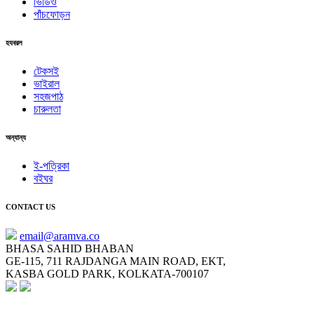
ভিডিও
পাঁচফোড়ন
হযবরল
টেকসই
ভাইরাল
সহজপাঠ
চারুলতা
অন্যান্য
ই-পত্রিকা
বইঘর
CONTACT US
email@aramva.co
BHASA SAHID BHABAN
GE-115, 711 RAJDANGA MAIN ROAD, EKT,
KASBA GOLD PARK, KOLKATA-700107