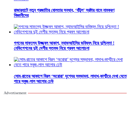
রাজারহাটে নতুন প্রজাতির বোলতার সন্ধান, ‘বাঁটুল’ স্রষ্টার নামে নামকরণ
বিজ্ঞানীদের
গগনের সাফল্যে উজ্জ্বল আকাশ, ন্যাভআইসির ভবিষ্যৎ নিয়ে দুশ্চিন্তা !
নেভিগেশনের দুই দেশীয় স্তম্ভ নিয়ে প্রবল আলোচনা
সোম-রাতের আকাশে বিরল ‘অরোরা’ দৃশ্যের সম্ভাবনা, লাদাখ-কাশ্মীরে দেখা যেতে
পারে সবুজ-লাল আলোর ঢেউ
Advertisement