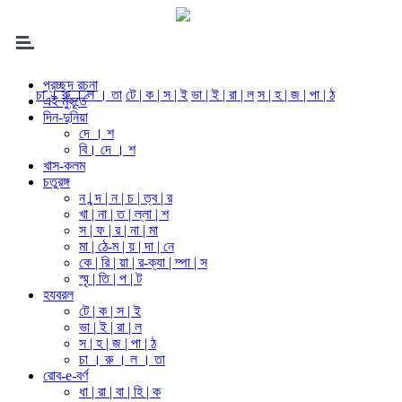
প্রচ্ছদ রচনা
চা । রু । ল । তা
টে | ক | স | ই
ভা | ই | রা | ল
স | হ | জ | পা | ঠ
এই মুহূর্তে
দিন-দুনিয়া
দে । শ
বি। দে । শ
খাস-কলম
চতুরঙ্গ
ন | ন্দ | ন | চ | ত্ব | র
খা | না | ত | ল্লা | শ
স | ফ | র | না | মা
মা | ঠে-ম | য় | দা | নে
কে | রি | য়া | র-ক্যা | ম্পা | স
স্মৃ | তি | প | ট
হযবরল
টে | ক | স | ই
ভা | ই | রা | ল
স | হ | জ | পা | ঠ
চা । রু । ল । তা
রোব-e-বর্ণ
ধা | রা | বা | হি | ক