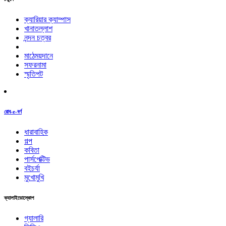
ক্যারিয়ার ক্যাম্পাস
খানাতল্লাশ
নন্দন চত্বর
মাঠেময়দানে
সফরনামা
স্মৃতিপট
রোব-e-বর্ণ
ধারাবাহিক
গল্প
কবিতা
পার্সপেক্টিভ
বইচর্যা
মুখোমুখি
ক্যালাইডোস্কোপ
গ্যালারি