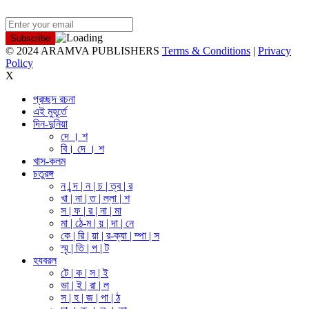
NEWSLETTER
© 2024 ARAMVA PUBLISHERS
Terms & Conditions
|
Privacy
Policy
X
প্রচ্ছদ রচনা
এই মুহূর্তে
দিন-দুনিয়া
দে । শ
বি। দে । শ
খাস-কলম
চতুরঙ্গ
ন | ন্দ | ন | চ | ত্ব | র
খা | না | ত | ল্লা | শ
স | ফ | র | না | মা
মা | ঠে-ম | য় | দা | নে
কে | রি | য়া | র-ক্যা | ম্পা | স
স্মৃ | তি | প | ট
হযবরল
টে | ক | স | ই
ভা | ই | রা | ল
স | হ | জ | পা | ঠ