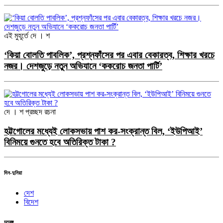
এই মুহূর্তে
দে । শ
‘কিয়া বোলতি পাবলিক’, প্রশ্নফাঁসের পর এবার বেকারত্ব, শিক্ষার খরচে
নজর। দেশজুড়ে নতুন অভিযানে ‘ককরোচ জনতা পার্টি’
দে । শ
প্রচ্ছদ রচনা
হট্টগোলের মধ্যেই লোকসভায় পাশ কর-সংক্রান্ত বিল, ‘ইউপিআই’
বিনিময়ে গুনতে হবে অতিরিক্ত টাকা ?
দিন-দুনিয়া
দেশ
বিদেশ
চতুরঙ্গ