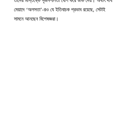
তাঁদের মস্তিষ্কে সৃজনশীলতা বেশি করে উঁকি দেয়। অর্থাৎ দীর্ঘ
মেয়াদে ‘অলসতা’-রও যে ইতিবাচক প্রভাব রয়েছে, সেটাই
সামনে আনছেন বিশেষজ্ঞরা।