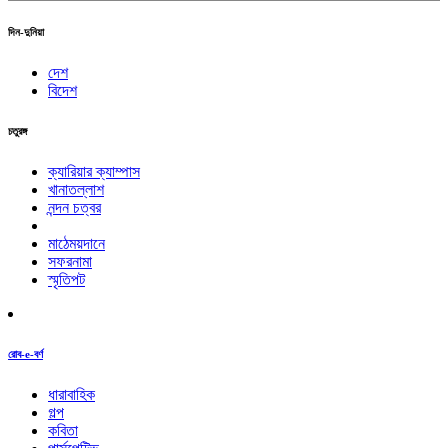
দিন-দুনিয়া
দেশ
বিদেশ
চতুরঙ্গ
ক্যারিয়ার ক্যাম্পাস
খানাতল্লাশ
নন্দন চত্বর
মাঠেময়দানে
সফরনামা
স্মৃতিপট
রোব-e-বর্ণ
ধারাবাহিক
গল্প
কবিতা