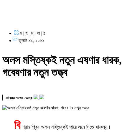
স | হ | জ | পা | ঠ
জুলাই ১৯, ২০২১
অলস মস্তিষ্কই নতুন এষণার ধারক,
গবেষণার নতুন তত্ত্ব
আরম্ভ ওয়েব ডেস্ক
বি
শ্রাম প্রিয় অলস মস্তিষ্কই পারে এনে দিতে সাফল্য।