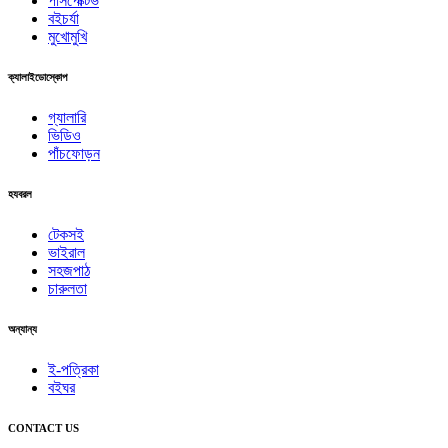
পার্সপেক্টিভ
বইচর্যা
মুখোমুখি
ক্যালাইডোস্কোপ
গ্যালারি
ভিডিও
পাঁচফোড়ন
হযবরল
টেকসই
ভাইরাল
সহজপাঠ
চারুলতা
অন্যান্য
ই-পত্রিকা
বইঘর
CONTACT US