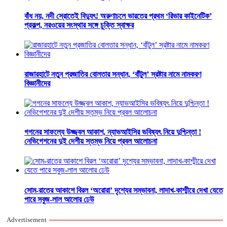
বাঁধ নয়, নদী স্রোতেই বিদ্যুৎ! অরুণাচলে ভারতের প্রথম ‘রিভার কাইনেটিক’
প্রকল্প, নরওয়ের সংস্থার সঙ্গে চুক্তি স্বাক্ষর
রাজারহাটে নতুন প্রজাতির বোলতার সন্ধান, ‘বাঁটুল’ স্রষ্টার নামে নামকরণ
বিজ্ঞানীদের
গগনের সাফল্যে উজ্জ্বল আকাশ, ন্যাভআইসির ভবিষ্যৎ নিয়ে দুশ্চিন্তা !
নেভিগেশনের দুই দেশীয় স্তম্ভ নিয়ে প্রবল আলোচনা
সোম-রাতের আকাশে বিরল ‘অরোরা’ দৃশ্যের সম্ভাবনা, লাদাখ-কাশ্মীরে দেখা যেতে
পারে সবুজ-লাল আলোর ঢেউ
Advertisement