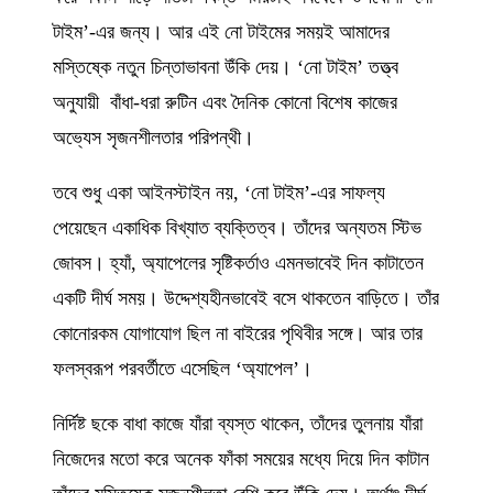
টাইম’-এর জন্য। আর এই নো টাইমের সময়ই আমাদের
মস্তিষ্কে নতুন চিন্তাভাবনা উঁকি দেয়। ‘নো টাইম’ তত্ত্ব
অনুযায়ী বাঁধা-ধরা রুটিন এবং দৈনিক কোনো বিশেষ কাজের
অভ্যেস সৃজনশীলতার পরিপন্থী।
তবে শুধু একা আইনস্টাইন নয়, ‘নো টাইম’-এর সাফল্য
পেয়েছেন একাধিক বিখ্যাত ব্যক্তিত্ব। তাঁদের অন্যতম স্টিভ
জোবস। হ্যাঁ, অ্যাপেলের সৃষ্টিকর্তাও এমনভাবেই দিন কাটাতেন
একটি দীর্ঘ সময়। উদ্দেশ্যহীনভাবেই বসে থাকতেন বাড়িতে। তাঁর
কোনোরকম যোগাযোগ ছিল না বাইরের পৃথিবীর সঙ্গে। আর তার
ফলস্বরূপ পরবর্তীতে এসেছিল ‘অ্যাপেল’।
নির্দিষ্ট ছকে বাধা কাজে যাঁরা ব্যস্ত থাকেন, তাঁদের তুলনায় যাঁরা
নিজেদের মতো করে অনেক ফাঁকা সময়ের মধ্যে দিয়ে দিন কাটান