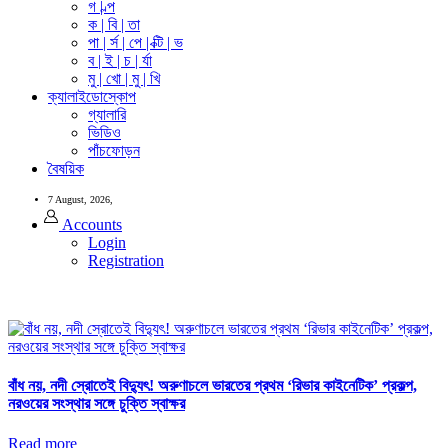
গ | ল্প
ক | বি | তা
পা | র্স | পে | ক্টি | ভ
ব | ই | চ | র্যা
মু | খো | মু | খি
ক্যালাইডোস্কোপ
গ্যালারি
ভিডিও
পাঁচফোড়ন
বৈষয়িক
7 August, 2026,
Accounts
Login
Registration
বাঁধ নয়, নদী স্রোতেই বিদ্যুৎ! অরুণাচলে ভারতের প্রথম ‘রিভার কাইনেটিক’ প্রকল্প,
নরওয়ের সংস্থার সঙ্গে চুক্তি স্বাক্ষর
Read more