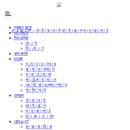
প্রচ্ছদ রচনা
চা । রু । ল । তা
টে | ক | স | ই
ভা | ই | রা | ল
স | হ | জ | পা | ঠ
এই মুহূর্তে
দিন-দুনিয়া
দে । শ
বি। দে । শ
খাস-কলম
চতুরঙ্গ
ন | ন্দ | ন | চ | ত্ব | র
খা | না | ত | ল্লা | শ
স | ফ | র | না | মা
মা | ঠে-ম | য় | দা | নে
কে | রি | য়া | র-ক্যা | ম্পা | স
স্মৃ | তি | প | ট
হযবরল
টে | ক | স | ই
ভা | ই | রা | ল
স | হ | জ | পা | ঠ
চা । রু । ল । তা
রোব-e-বর্ণ
ধা | রা | বা | হি | ক