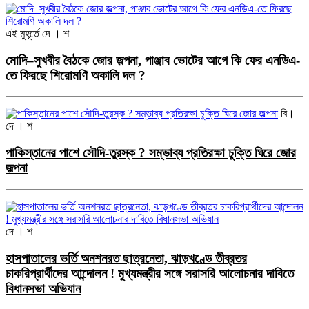
এই মুহূর্তে
দে । শ
মোদি–সুখবীর বৈঠকে জোর জল্পনা, পাঞ্জাব ভোটের আগে কি ফের এনডিএ-
তে ফিরছে শিরোমণি অকালি দল ?
বি।
দে । শ
পাকিস্তানের পাশে সৌদি-তুরস্ক ? সম্ভাব্য প্রতিরক্ষা চুক্তি ঘিরে জোর
জল্পনা
দে । শ
হাসপাতালের ভর্তি অনশনরত ছাত্রনেতা, ঝাড়খণ্ডে তীব্রতর
চাকরিপ্রার্থীদের আন্দোলন ! মুখ্যমন্ত্রীর সঙ্গে সরাসরি আলোচনার দাবিতে
বিধানসভা অভিযান