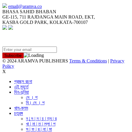
email@aramva.co
BHASA SAHID BHABAN
GE-115, 711 RAJDANGA MAIN ROAD, EKT,
KASBA GOLD PARK, KOLKATA-700107
NEWSLETTER
© 2024 ARAMVA PUBLISHERS
Terms & Conditions
|
Privacy
Policy
X
প্রচ্ছদ রচনা
এই মুহূর্তে
দিন-দুনিয়া
দে । শ
বি। দে । শ
খাস-কলম
চতুরঙ্গ
ন | ন্দ | ন | চ | ত্ব | র
খা | না | ত | ল্লা | শ
স | ফ | র | না | মা