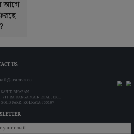
ের আগে
ফিরছে
?
ACT US
ail@aramva.co
 SAHID BHABAN
5, 711 RAJDANGA MAIN ROAD, EKT,
 GOLD PARK, KOLKATA-700107
SLETTER