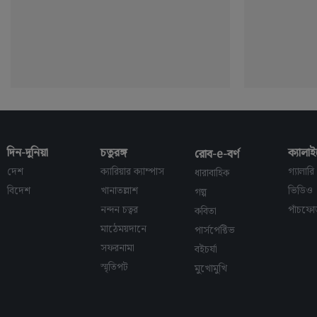
দিন-দুনিয়া
চতুরঙ্গ
ক্যালাই
রোব-e-বর্ণ
দেশ
ক্যারিয়ার ক্যাম্পাস
গ্যালারি
ধারাবাহিক
বিদেশ
খানাতল্লাশ
ভিডিও
গল্প
নন্দন চত্বর
পাঁচফে
কবিতা
মাঠেময়দানে
পার্সপেক্টিভ
সফরনামা
বইচর্যা
স্মৃতিপট
মুখোমুখি