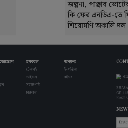
জল্পনা, পাঞ্জাব ভোট
কি ফের এনডিএ-তে 
শিরোমণি অকালি দল 
ডোস্কোপ
হযবরল
অন্যান্য
CONT
টেকসই
ই-পত্রিকা
em
ভাইরাল
বইঘর
াড়ন
সহজপাঠ
BHASA
চারুলতা
GE-11
KASBA
NEW