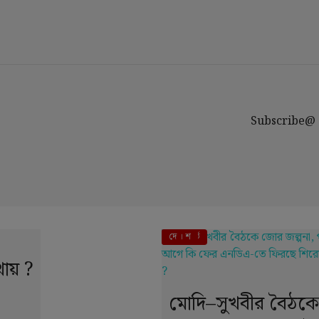
Subscribe@
এই মুহূর্তে
দে । শ
ায় ?
মোদি–সুখবীর বৈঠক