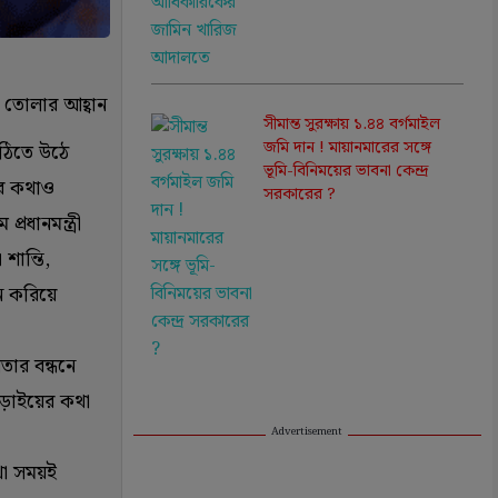
়ে তোলার আহ্বান
সীমান্ত সুরক্ষায় ১.৪৪ বর্গমাইল
জমি দান ! মায়ানমারের সঙ্গে
িঠিতে উঠে
ভূমি-বিনিময়ের ভাবনা কেন্দ্র
নের কথাও
সরকারের ?
রধানমন্ত্রী
শান্তি,
নে করিয়ে
িতার বন্ধনে
 লড়াইয়ের কথা
Advertisement
কথা সময়ই