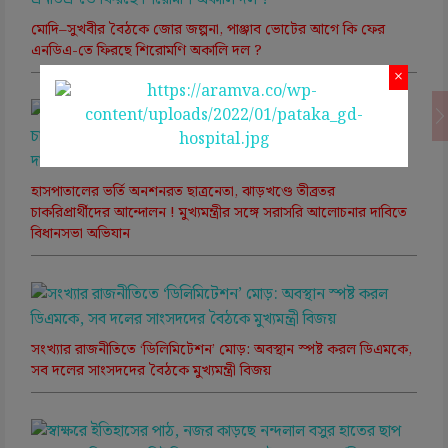
মোদি–সুখবীর বৈঠকে জোর জল্পনা, পাঞ্জাব ভোটের আগে কি ফের
এনডিএ-তে ফিরছে শিরোমণি অকালি দল ?
×
হাসপাতালের ভর্তি অনশনরত ছাত্রনেতা, ঝাড়খণ্ডে তীব্রতর
চাকরিপ্রার্থীদের আন্দোলন ! মুখ্যমন্ত্রীর সঙ্গে সরাসরি আলোচনার দাবিতে
বিধানসভা অভিযান
সংখ্যার রাজনীতিতে ‘ডিলিমিটেশন’ মোড়: অবস্থান স্পষ্ট করল ডিএমকে,
সব দলের সাংসদদের বৈঠকে মুখ্যমন্ত্রী বিজয়