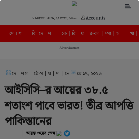
Accounts
8 August, 2026,
২৪ শ্রাবণ, ১৪৩৩
দে । শ
বি। দে । শ
কে | রি | য়া | র-ক্যা | ম্পা | স
খা | 
Advertisement
দে । শ মা | ঠে-ম | য় | দা | নে
মে ১৭, ২০২৩
আইসিসি–র আয়ের ৩৮.‌৫
শতাংশ পাবে ভারত!‌ তীব্র আপত্তি
পাকিস্তানের
আরম্ভ ওয়েব ডেস্ক