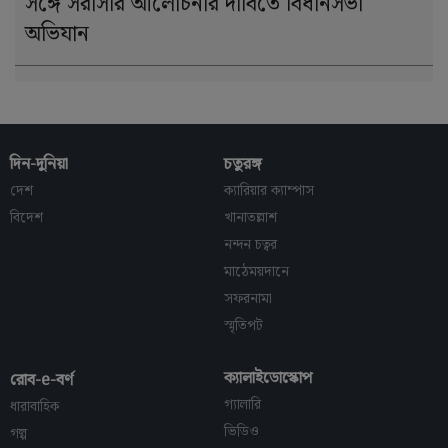
সঙ্গে সরাসরি আলোচনার দাবিতে বিধানসভা
অভিযান
দিন-দুনিয়া
চতুরঙ্গ
দেশ
ক্যারিয়ার ক্যাম্পাস
বিদেশ
খানাতল্লাশ
নন্দন চত্বর
মাঠেময়দানে
সফরনামা
স্মৃতিপট
ক্যালাইডোস্কোপ
রোব-e-বর্ণ
গ্যালারি
ধারাবাহিক
ভিডিও
গল্প