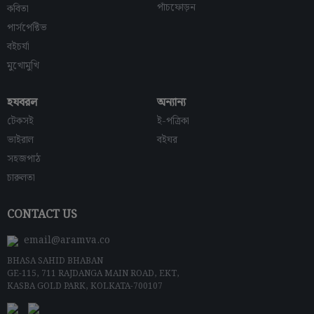
পাঁচফোড়ন
কবিতা
পার্সপেক্টিভ
বইচর্যা
মুখোমুখি
হযবরল
অন্যান্য
টেকসই
ই-পত্রিকা
ভাইরাল
বইঘর
সহজপাঠ
চারুলতা
CONTACT US
email@aramva.co
BHASA SAHID BHABAN
GE-115, 711 RAJDANGA MAIN ROAD, EKT,
KASBA GOLD PARK, KOLKATA-700107