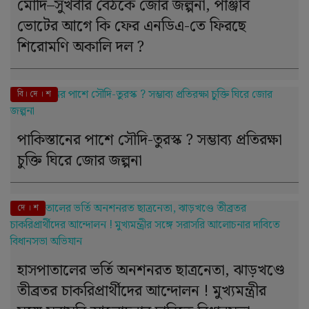
মোদি–সুখবীর বৈঠকে জোর জল্পনা, পাঞ্জাব
ভোটের আগে কি ফের এনডিএ-তে ফিরছে
শিরোমণি অকালি দল ?
বি। দে । শ
পাকিস্তানের পাশে সৌদি-তুরস্ক ? সম্ভাব্য প্রতিরক্ষা
চুক্তি ঘিরে জোর জল্পনা
দে । শ
হাসপাতালের ভর্তি অনশনরত ছাত্রনেতা, ঝাড়খণ্ডে
তীব্রতর চাকরিপ্রার্থীদের আন্দোলন ! মুখ্যমন্ত্রীর