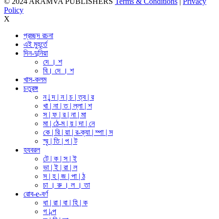
© 2024 ARAMVA PUBLISHERS
Terms & Conditions
|
Privacy
Policy
X
প্রচ্ছদ রচনা
এই মুহূর্তে
দিন-দুনিয়া
দে । শ
বি। দে । শ
খাস-কলম
চতুরঙ্গ
ন | ন্দ | ন | চ | ত্ব | র
খা | না | ত | ল্লা | শ
স | ফ | র | না | মা
মা | ঠে-ম | য় | দা | নে
কে | রি | য়া | র-ক্যা | ম্পা | স
স্মৃ | তি | প | ট
হযবরল
টে | ক | স | ই
ভা | ই | রা | ল
স | হ | জ | পা | ঠ
চা । রু । ল । তা
রোব-e-বর্ণ
ধা | রা | বা | হি | ক
গ | ল্প