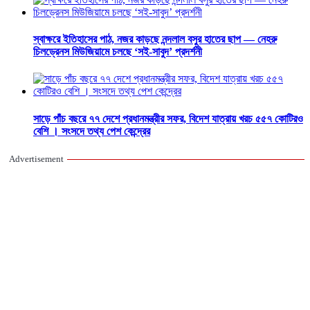
স্বাক্ষরে ইতিহাসের পাঠ, নজর কাড়ছে নন্দলাল বসুর হাতের ছাপ — নেহরু
চিলড্রেনস মিউজিয়ামে চলছে ‘সই-সাবুদ’ প্রদর্শনী
সাড়ে পাঁচ বছরে ৭৭ দেশে প্রধানমন্ত্রীর সফর, বিদেশ যাত্রায় খরচ ৫৫৭ কোটিরও
বেশি । সংসদে তথ্য পেশ কেন্দ্রের
Advertisement