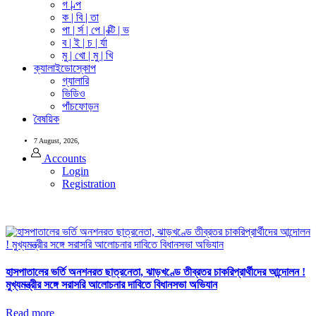
গ | ল্প
ক | বি | তা
পা | র্স | পে | ক্টি | ভ
ব | ই | চ | র্যা
মু | খো | মু | খি
ক্যালাইডোস্কোপ
গ্যালারি
ভিডিও
পাঁচফোড়ন
বৈষয়িক
7 August, 2026,
Accounts
Login
Registration
হাসপাতালের ভর্তি অনশনরত ছাত্রনেতা, ঝাড়খণ্ডে তীব্রতর চাকরিপ্রার্থীদের আন্দোলন !
মুখ্যমন্ত্রীর সঙ্গে সরাসরি আলোচনার দাবিতে বিধানসভা অভিযান
Read more