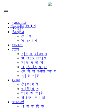
প্রচ্ছদ রচনা
দে । শ
বি। দে । শ
এই মুহূর্তে
দিন-দুনিয়া
দে । শ
বি। দে । শ
খাস-কলম
চতুরঙ্গ
ন | ন্দ | ন | চ | ত্ব | র
খা | না | ত | ল্লা | শ
স | ফ | র | না | মা
মা | ঠে-ম | য় | দা | নে
কে | রি | য়া | র-ক্যা | ম্পা | স
স্মৃ | তি | প | ট
হযবরল
টে | ক | স | ই
ভা | ই | রা | ল
স | হ | জ | পা | ঠ
চা । রু । ল । তা
রোব-e-বর্ণ
ধা | রা | বা | হি | ক