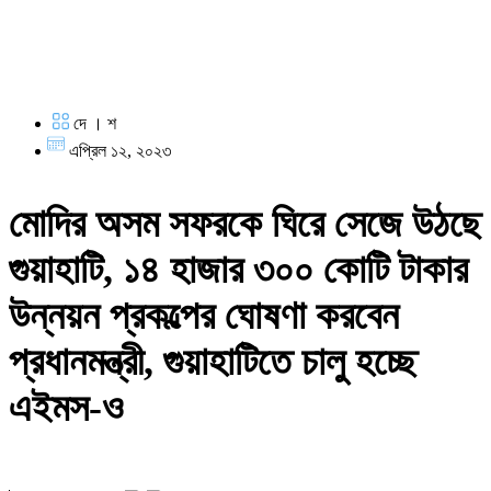
দে । শ
এপ্রিল ১২, ২০২৩
মোদির অসম সফরকে ঘিরে সেজে উঠছে
গুয়াহাটি, ১৪ হাজার ৩০০ কোটি টাকার
উন্নয়ন প্রকল্পের ঘোষণা করবেন
প্রধানমন্ত্রী, গুয়াহাটিতে চালু হচ্ছে
এইমস-ও