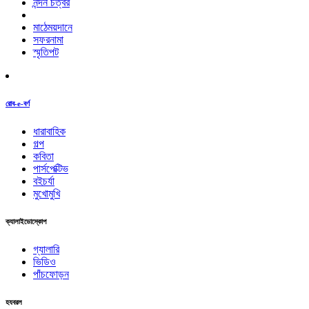
নন্দন চত্বর
মাঠেময়দানে
সফরনামা
স্মৃতিপট
রোব-e-বর্ণ
ধারাবাহিক
গল্প
কবিতা
পার্সপেক্টিভ
বইচর্যা
মুখোমুখি
ক্যালাইডোস্কোপ
গ্যালারি
ভিডিও
পাঁচফোড়ন
হযবরল