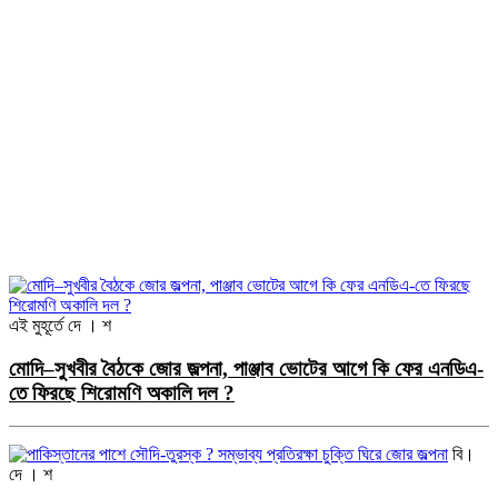
এই মুহূর্তে
দে । শ
মোদি–সুখবীর বৈঠকে জোর জল্পনা, পাঞ্জাব ভোটের আগে কি ফের এনডিএ-
তে ফিরছে শিরোমণি অকালি দল ?
বি।
দে । শ