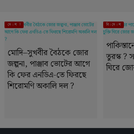
এই মুহূর্তে
দে । শ
বি। দে । শ
পাকিস্তা
মোদি–সুখবীর বৈঠকে জোর
তুরস্ক ? সম
জল্পনা, পাঞ্জাব ভোটের আগে
ঘিরে জোর
কি ফের এনডিএ-তে ফিরছে
শিরোমণি অকালি দল ?