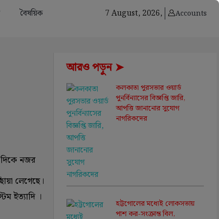
বৈষয়িক
7 August, 2026,
Accounts
আরও পড়ুন ➤
কলকাতা পুরসভার ওয়ার্ড
পুনর্বিন্যাসের বিজ্ঞপ্তি জারি,
আপত্তি জানানোর সুযোগ
নাগরিকদের
ের দিকে নজর
ছোঁয়া লেগেছে।
টেম ইত্যাদি ।
হট্টগোলের মধ্যেই লোকসভায়
পাশ কর-সংক্রান্ত বিল,