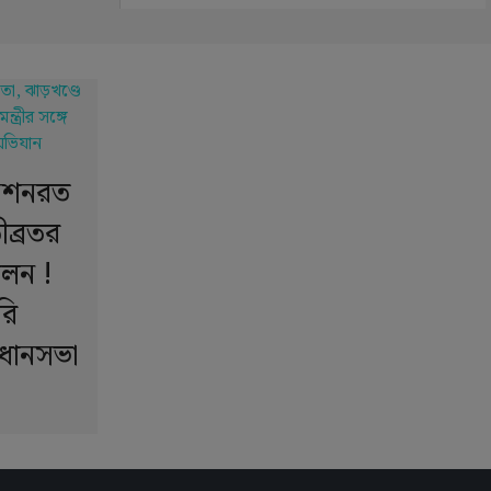
অনশনরত
ীব্রতর
োলন !
রি
ধানসভা