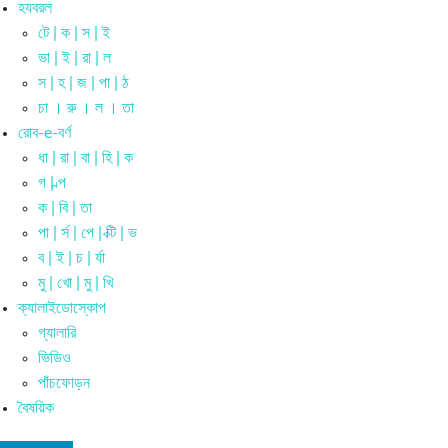
হযবরল
টে | ক | স | ই
ভা | ই | রা | ল
স | হ | জ | পা | ঠ
চা । রু । ল । তা
রোব-e-বর্ণ
ধা | রা | বা | হি | ক
গ | ল্প
ক | বি | তা
পা | র্স | পে | ক্টি | ভ
ব | ই | চ | র্যা
মু | খো | মু | খি
ক্যালাইডোস্কোপ
গ্যালারি
ভিডিও
পাঁচফোড়ন
বৈষয়িক