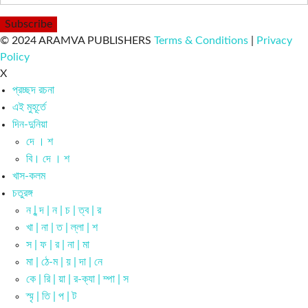
© 2024 ARAMVA PUBLISHERS
Terms & Conditions
|
Privacy
Policy
X
প্রচ্ছদ রচনা
এই মুহূর্তে
দিন-দুনিয়া
দে । শ
বি। দে । শ
খাস-কলম
চতুরঙ্গ
ন | ন্দ | ন | চ | ত্ব | র
খা | না | ত | ল্লা | শ
স | ফ | র | না | মা
মা | ঠে-ম | য় | দা | নে
কে | রি | য়া | র-ক্যা | ম্পা | স
স্মৃ | তি | প | ট