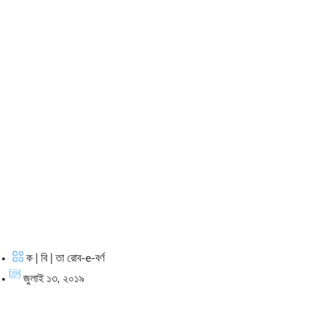
ক | বি | তা রোব-e-বর্ণ
জুলাই ১৩, ২০১৯