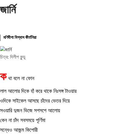
জার্নি
মণিদীপা বিশ্বাস কীর্তনিয়া
চিত্র: দিলীপ কুন্ডু
ক
থা বলে না ফোন
লাল আলোর দিকে হাঁ করে থাকে নিঃসঙ্গ টাওয়ার
ওদিকে সাইকেল আসছে চাঁদের ভেতর দিয়ে
সওয়ারি দুজন ভিজে সপসপে আলোয়
কেন না চাঁদ সবসময়ে পূর্ণিমা
সন্ধেও আজন্ম কিশোরী