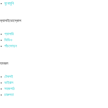
মুখোমুখি
ক্যালাইডোস্কোপ
গ্যালারি
ভিডিও
পাঁচফোড়ন
হযবরল
টেকসই
ভাইরাল
সহজপাঠ
চারুলতা