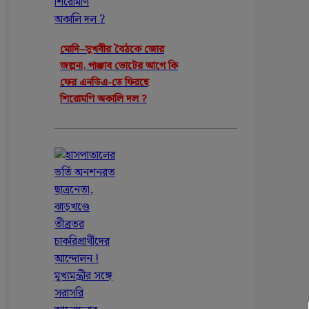
মোদি–সুখবীর বৈঠকে জোর
জল্পনা, পাঞ্জাব ভোটের আগে কি
ফের এনডিএ-তে ফিরছে
শিরোমণি অকালি দল ?