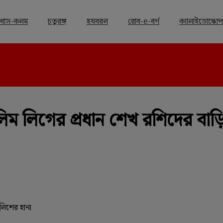
খাস-কলম
চতুরঙ্গ
হযবরল
রোব-e-বর্ণ
ক্যালাইডোস্কোপ
Advertisement
িম লিগের প্রধান শেখ রশিদের বাড়