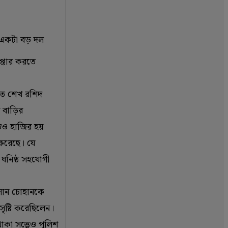
 একটা বড় দল
েপ্তার করতে
তে শেখ রশিদ
 বাড়ির
েও হাজির হয়
 করেছে। যে
 ঘনিষ্ঠ সহযোগী
সান চোহানকে
সৃষ্টি করেছিলেন।
কা সত্ত্বেও পুলিশ