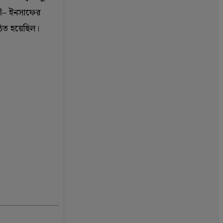
িক–ই– ইনসাফের
ঠিত হয়েছিল।