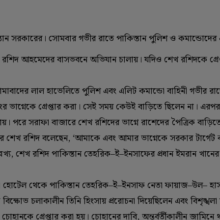
তান সরকারের। সোমবার গভীর রাতে পাকিস্তান পুলিশ ও কমান্ডোদের
্ত্রী শেখ রশিদ আহমেদের বাসভবনে অভিযান চালায়। যদিও শেখ রশিদকে গ্র
ামাবাদের লাল হাভেলিতে পুলিশ এবং এলিট কমান্ডো বাহিনী গভীর রা
র ভাগ্নেকে গ্রেপ্তার করা। সেই সময় কেউই বাড়িতে ছিলেন না। এরপর
ায়। পরে সরাফা বাজারে শেখ রশিদের ভাগ্নে রাশেদের পৈত্রিক বাড়িত
পারে শেখ রশিদ বলেছেন, ‘‌আমাকে এবং আমার ভাগ্নেকে সরকার টার্গেট
েখ্য, শেখ রশিদ পাকিস্তান তেহরিক–ই–ইনসাফের প্রধান ইমরান খানের
কটা হোটেল থেকে পাকিস্তান তেহরিক–ই–ইনসাফ নেতা ফায়াজ–উল– হা
বিক্ষোভ চলাকালীন তিনি হিংসায় প্ররোচনা দিয়েছিলেন এবং বিশৃঙ্খলা 
োহানকে গ্রেপ্তার করা হয়। চোহানের দাবি, অন্তর্বর্তীকালীন জামিনে থা