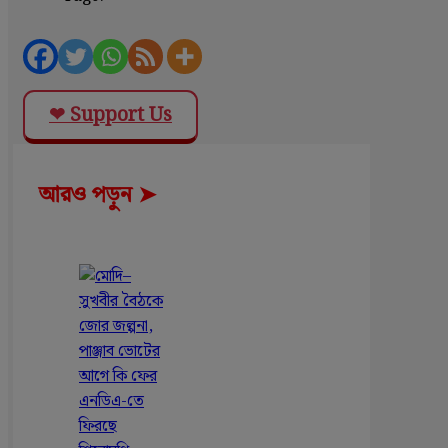
❤ Support Us
আরও পড়ুন ➤