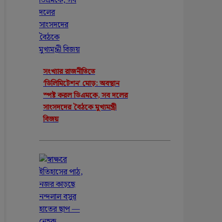
সংখ্যার রাজনীতিতে
‘ডিলিমিটেশন’ মোড়: অবস্থান
স্পষ্ট করল ডিএমকে, সব দলের
সাংসদদের বৈঠকে মুখ্যমন্ত্রী
বিজয়