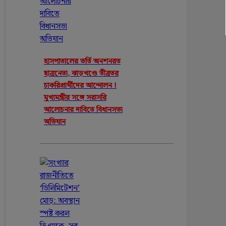
হাসপাতালের ভর্তি অনশনরত
ছাত্রনেতা, ঝাড়খণ্ডে তীব্রতর
চাকরিপ্রার্থীদের আন্দোলন !
মুখ্যমন্ত্রীর সঙ্গে সরাসরি
আলোচনার দাবিতে বিধানসভা
অভিযান