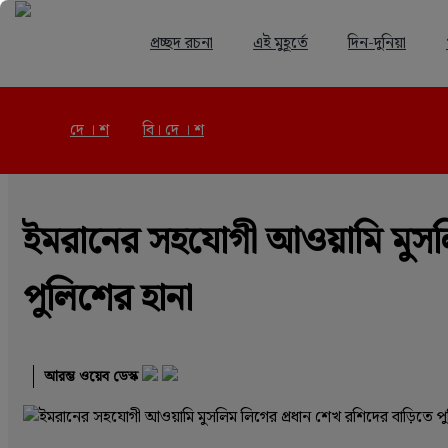
প্রচ্ছদ রচনা
এই মুহূর্তে
দিন-দুনিয়া
দে । শ
বি। দে । শ
দে । শ
মে ১৬, ২০২৩
ইমরানের সহযোগী আওয়ামি মুসল
পুলিশের হানা
আরম্ভ ওয়েব ডেস্ক