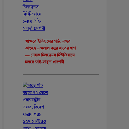
স্বাক্ষরে ইতিহাসের পাঠ, নজর
কাড়ছে নন্দলাল বসুর হাতের ছাপ
— নেহরু চিলড্রেনস মিউজিয়ামে
চলছে ‘সই-সাবুদ’ প্রদর্শনী