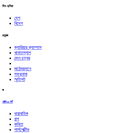
দিন-দুনিয়া
দেশ
বিদেশ
চতুরঙ্গ
ক্যারিয়ার ক্যাম্পাস
খানাতল্লাশ
নন্দন চত্বর
মাঠেময়দানে
সফরনামা
স্মৃতিপট
রোব-e-বর্ণ
ধারাবাহিক
গল্প
কবিতা
পার্সপেক্টিভ