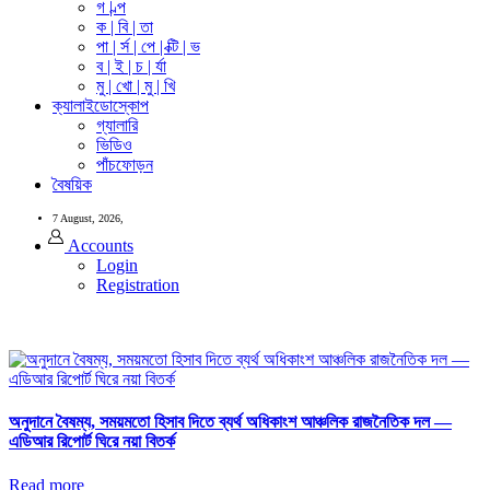
গ | ল্প
ক | বি | তা
পা | র্স | পে | ক্টি | ভ
ব | ই | চ | র্যা
মু | খো | মু | খি
ক্যালাইডোস্কোপ
গ্যালারি
ভিডিও
পাঁচফোড়ন
বৈষয়িক
7 August, 2026,
Accounts
Login
Registration
অনুদানে বৈষম্য, সময়মতো হিসাব দিতে ব্যর্থ অধিকাংশ আঞ্চলিক রাজনৈতিক দল —
এডিআর রিপোর্ট ঘিরে নয়া বিতর্ক
Read more