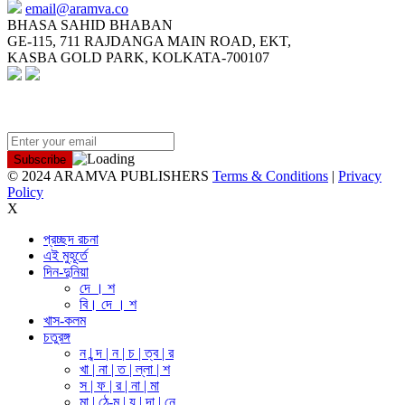
email@aramva.co
BHASA SAHID BHABAN
GE-115, 711 RAJDANGA MAIN ROAD, EKT,
KASBA GOLD PARK, KOLKATA-700107
NEWSLETTER
© 2024 ARAMVA PUBLISHERS
Terms & Conditions
|
Privacy
Policy
X
প্রচ্ছদ রচনা
এই মুহূর্তে
দিন-দুনিয়া
দে । শ
বি। দে । শ
খাস-কলম
চতুরঙ্গ
ন | ন্দ | ন | চ | ত্ব | র
খা | না | ত | ল্লা | শ
স | ফ | র | না | মা
মা | ঠে-ম | য় | দা | নে