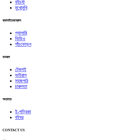
বইচর্যা
মুখোমুখি
ক্যালাইডোস্কোপ
গ্যালারি
ভিডিও
পাঁচফোড়ন
হযবরল
টেকসই
ভাইরাল
সহজপাঠ
চারুলতা
অন্যান্য
ই-পত্রিকা
বইঘর
CONTACT US