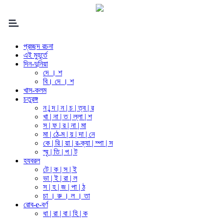
প্রচ্ছদ রচনা
এই মুহূর্তে
দিন-দুনিয়া
দে । শ
বি। দে । শ
খাস-কলম
চতুরঙ্গ
ন | ন্দ | ন | চ | ত্ব | র
খা | না | ত | ল্লা | শ
স | ফ | র | না | মা
মা | ঠে-ম | য় | দা | নে
কে | রি | য়া | র-ক্যা | ম্পা | স
স্মৃ | তি | প | ট
হযবরল
টে | ক | স | ই
ভা | ই | রা | ল
স | হ | জ | পা | ঠ
চা । রু । ল । তা
রোব-e-বর্ণ
ধা | রা | বা | হি | ক