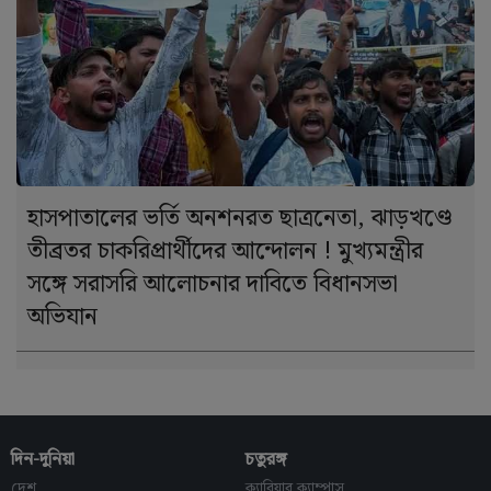
হাসপাতালের ভর্তি অনশনরত ছাত্রনেতা, ঝাড়খণ্ডে
তীব্রতর চাকরিপ্রার্থীদের আন্দোলন ! মুখ্যমন্ত্রীর
সঙ্গে সরাসরি আলোচনার দাবিতে বিধানসভা
অভিযান
দিন-দুনিয়া
চতুরঙ্গ
দেশ
ক্যারিয়ার ক্যাম্পাস