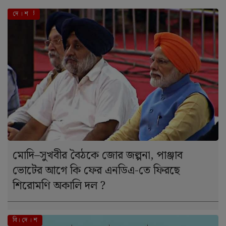
এই মুহূর্তে
দে । শ
মোদি–সুখবীর বৈঠকে জোর জল্পনা, পাঞ্জাব
ভোটের আগে কি ফের এনডিএ-তে ফিরছে
শিরোমণি অকালি দল ?
বি। দে । শ