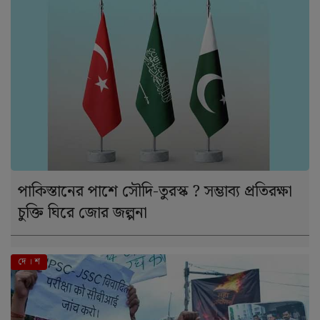
পাকিস্তানের পাশে সৌদি-তুরস্ক ? সম্ভাব্য প্রতিরক্ষা
চুক্তি ঘিরে জোর জল্পনা
দে । শ