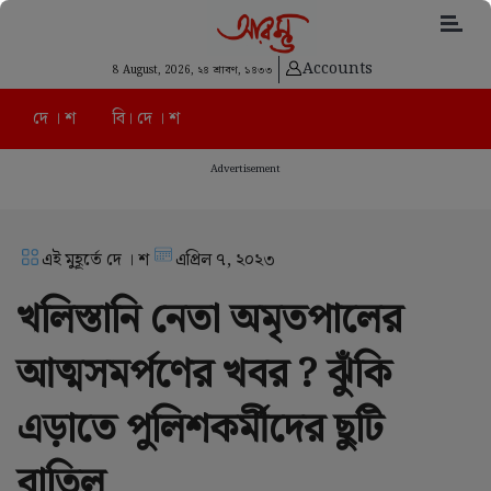
Accounts
8 August, 2026,
২৪ শ্রাবণ, ১৪৩৩
দে । শ
বি। দে । শ
Advertisement
এই মুহূর্তে দে । শ
এপ্রিল ৭, ২০২৩
খলিস্তানি নেতা অমৃতপালের
আত্মসমর্পণের খবর ? ঝুঁকি
এড়াতে পুলিশকর্মীদের ছুটি
বাতিল