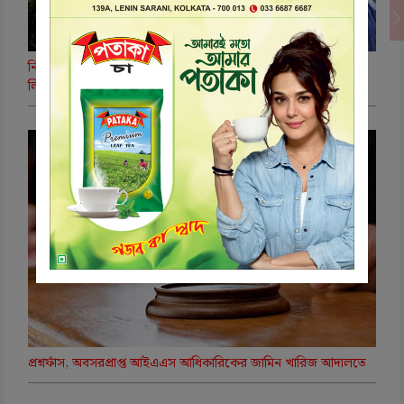
নিট প্রশ্নফাঁস কাণ্ডে সিবিআইয়ের চার্জশিটে চাঞ্চল্যকর তথ্য, চিরকুটে
লিখে পড়ুয়াদের কাছে পৌঁছত প্রশ্নের উত্তর
প্রশ্নফাঁস, অবসরপ্রাপ্ত আইএএস আধিকারিকের জামিন খারিজ আদালতে