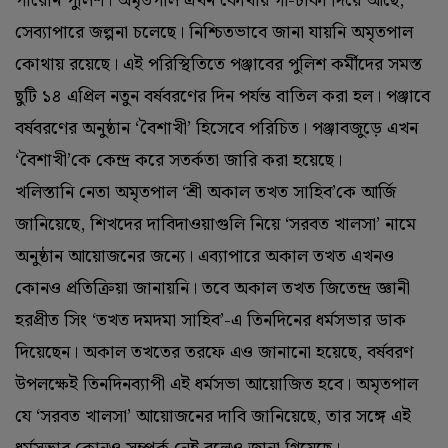
পারেনি পুলিশ। অমৃতপাল এখন কোথায় গা-ঢাকা দিয়ে আছে,
সেব্যাপারে জল্পনা চলেছে। নিশ্চিতভাবে জানা যায়নি অমৃতপাল
কোথায় রয়েছে। এই পরিস্থিতিতে পঞ্জাবের পুলিশ কর্মীদের সমস্ত
ছুটি ১৪ এপ্রিল নতুন বর্ষবরণের দিন পর্যন্ত বাতিল করা হল। পঞ্জাবে
বর্ষবরণের অনুষ্ঠান ‘বৈশাখী’ হিসেবে পরিচিত। পঞ্জাবজুড়ে এখন
‘বৈশাখী’কে কেন্দ্র করে সতর্কতা জারি করা হয়েছে।
খলিস্তানি নেতা অমৃতপাল ‘শ্রী অকাল তখত সাহিব’কে আর্জি
জানিয়েছে, শিখদের দাবিদাওয়াগুলি নিয়ে ‘সরবত খালসা’ নামে
অনুষ্ঠান আয়োজনের জন্যে। এব্যাপারে অকাল তখত এখনও
কোনও প্রতিক্রিয়া জানায়নি। তবে অকাল তখত জিতেন্দ্র জ্ঞানী
হরপ্রীত সিং ‘তখত দমদমা সাহিব’-এ তিনদিনের ধর্মসভার ডাক
দিয়েছেন। অকাল তখতের তরফে এও জানানো হয়েছে, বর্ষবরণ
উপলক্ষেই তিনদিনব্যাপী এই ধর্মসভা আয়োজিত হবে। অমৃতপাল
যে ‘সরবত খালসা’ আয়োজনের দাবি জানিয়েছে, তার সঙ্গে এই