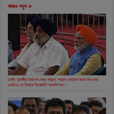
আরও পড়ুন ➤
মোদি–সুখবীর বৈঠকে জোর জল্পনা, পাঞ্জাব ভোটের আগে কি ফের
এনডিএ-তে ফিরছে শিরোমণি অকালি দল ?