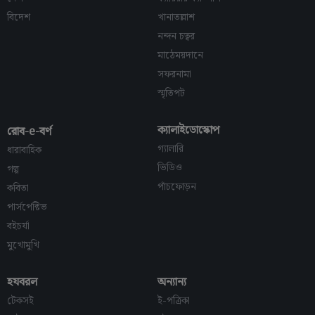
বিদেশ
খানাতল্লাশ
নন্দন চত্বর
মাঠেময়দানে
সফরনামা
স্মৃতিপট
ক্যালাইডোস্কোপ
রোব-e-বর্ণ
গ্যালারি
ধারাবাহিক
ভিডিও
গল্প
পাঁচফোড়ন
কবিতা
পার্সপেক্টিভ
বইচর্যা
মুখোমুখি
হযবরল
অন্যান্য
টেকসই
ই-পত্রিকা