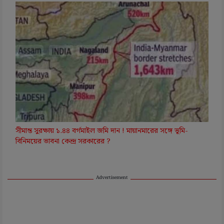
সীমান্ত সুরক্ষায় ১.৪৪ বর্গমাইল জমি দান ! মায়ানমারের সঙ্গে ভূমি-
বিনিময়ের ভাবনা কেন্দ্র সরকারের ?
Advertisement