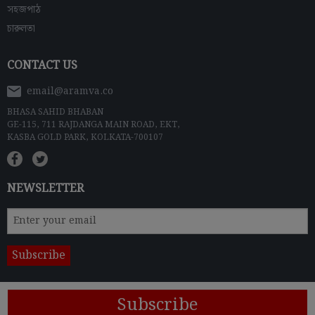
সহজপাঠ
চারুলতা
CONTACT US
email@aramva.co
BHASA SAHID BHABAN
GE-115, 711 RAJDANGA MAIN ROAD, EKT,
KASBA GOLD PARK, KOLKATA-700107
NEWSLETTER
Subscribe
© 2024 ARAMVA PUBLISHERS
Terms & Conditions
|
Privacy Policy