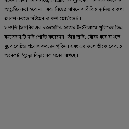
বসেন তিনি। সবমিলিয়ে, পেত্রোশেভ পুতিনের ডান হাত বললেও
অত্যুক্তি করা হবে না। এবং বিশ্বের সামনে শারীরিক দুর্বলতার কথা
প্রকাশ করতে চাইছেন না রুশ প্রেসিডেন্ট।
সম্প্রতি সিডনির এক কসমেটিক সার্জন ইনস্টাগ্রামে পুতিনের ভিন্ন
বয়সের দু’টি ছবি পোস্ট করেছেন। তাঁর দাবি, যৌবন ধরে রাখতে
মুখে বোটক্স প্রয়োগ করছেন পুতিন। এবং এর ফলে তাঁকে দেখতে
অনেকটা ‘বুড়ো বিড়ালের’ মতো লাগছে।