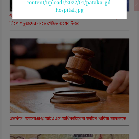
নিট প্রশ্নফাঁস কাণ্ডে সিবিআইয়ের চার্জশিটে চাঞ্চল্যকর তথ্য, চিরকুটে
লিখে পড়ুয়াদের কাছে পৌঁছত প্রশ্নের উত্তর
প্রশ্নফাঁস, অবসরপ্রাপ্ত আইএএস আধিকারিকের জামিন খারিজ আদালতে