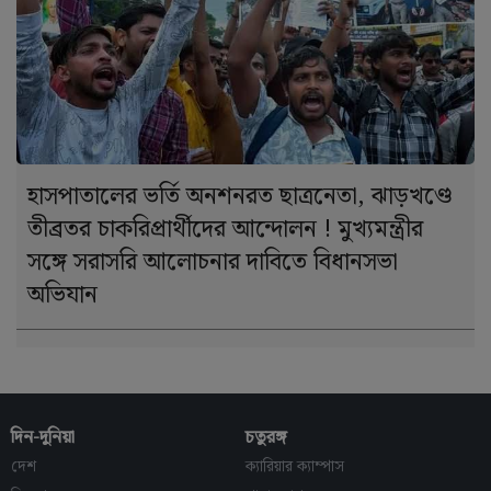
হাসপাতালের ভর্তি অনশনরত ছাত্রনেতা, ঝাড়খণ্ডে
তীব্রতর চাকরিপ্রার্থীদের আন্দোলন ! মুখ্যমন্ত্রীর
সঙ্গে সরাসরি আলোচনার দাবিতে বিধানসভা
অভিযান
দিন-দুনিয়া
চতুরঙ্গ
দেশ
ক্যারিয়ার ক্যাম্পাস