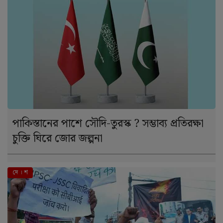
পাকিস্তানের পাশে সৌদি-তুরস্ক ? সম্ভাব্য প্রতিরক্ষা
চুক্তি ঘিরে জোর জল্পনা
দে । শ