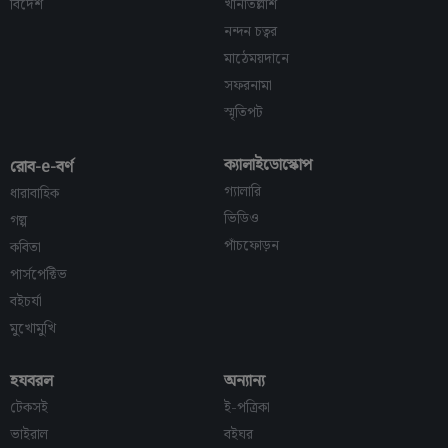
বিদেশ
খানাতল্লাশ
নন্দন চত্বর
মাঠেময়দানে
সফরনামা
স্মৃতিপট
ক্যালাইডোস্কোপ
রোব-e-বর্ণ
গ্যালারি
ধারাবাহিক
ভিডিও
গল্প
পাঁচফোড়ন
কবিতা
পার্সপেক্টিভ
বইচর্যা
মুখোমুখি
হযবরল
অন্যান্য
টেকসই
ই-পত্রিকা
ভাইরাল
বইঘর