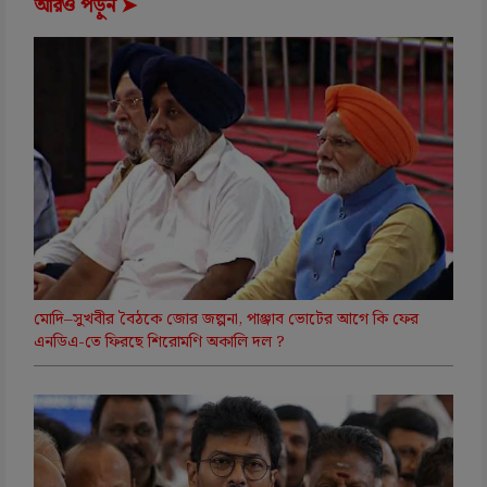
আরও পড়ুন ➤
মোদি–সুখবীর বৈঠকে জোর জল্পনা, পাঞ্জাব ভোটের আগে কি ফের
এনডিএ-তে ফিরছে শিরোমণি অকালি দল ?