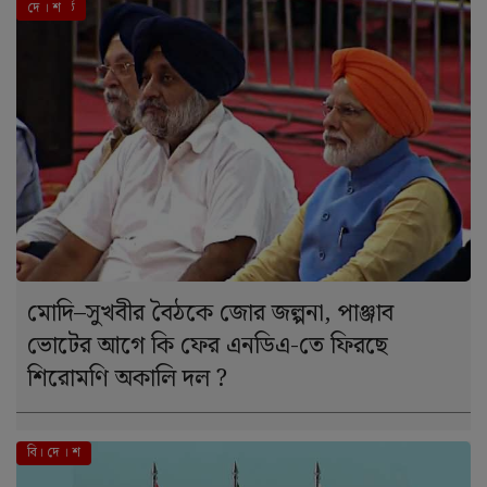
এই মুহূর্তে
দে । শ
মোদি–সুখবীর বৈঠকে জোর জল্পনা, পাঞ্জাব
ভোটের আগে কি ফের এনডিএ-তে ফিরছে
শিরোমণি অকালি দল ?
বি। দে । শ