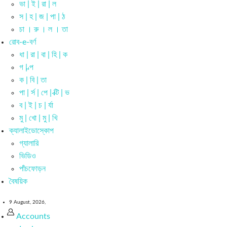
ভা | ই | রা | ল
স | হ | জ | পা | ঠ
চা । রু । ল । তা
রোব-e-বর্ণ
ধা | রা | বা | হি | ক
গ | ল্প
ক | বি | তা
পা | র্স | পে | ক্টি | ভ
ব | ই | চ | র্যা
মু | খো | মু | খি
ক্যালাইডোস্কোপ
গ্যালারি
ভিডিও
পাঁচফোড়ন
বৈষয়িক
9 August, 2026,
Accounts