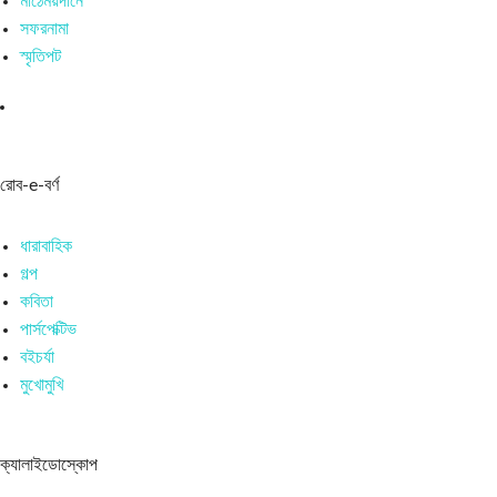
মাঠেময়দানে
সফরনামা
স্মৃতিপট
রোব-e-বর্ণ
ধারাবাহিক
গল্প
কবিতা
পার্সপেক্টিভ
বইচর্যা
মুখোমুখি
ক্যালাইডোস্কোপ