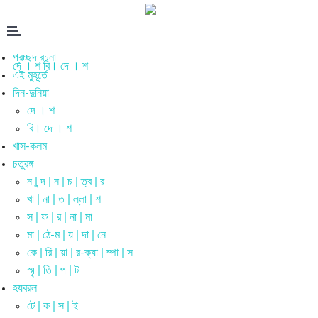
প্রচ্ছদ রচনা
দে । শ
বি। দে । শ
এই মুহূর্তে
দিন-দুনিয়া
দে । শ
বি। দে । শ
খাস-কলম
চতুরঙ্গ
ন | ন্দ | ন | চ | ত্ব | র
খা | না | ত | ল্লা | শ
স | ফ | র | না | মা
মা | ঠে-ম | য় | দা | নে
কে | রি | য়া | র-ক্যা | ম্পা | স
স্মৃ | তি | প | ট
হযবরল
টে | ক | স | ই