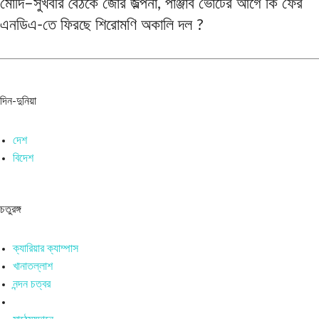
মোদি–সুখবীর বৈঠকে জোর জল্পনা, পাঞ্জাব ভোটের আগে কি ফের
এনডিএ-তে ফিরছে শিরোমণি অকালি দল ?
দিন-দুনিয়া
দেশ
বিদেশ
চতুরঙ্গ
ক্যারিয়ার ক্যাম্পাস
খানাতল্লাশ
নন্দন চত্বর