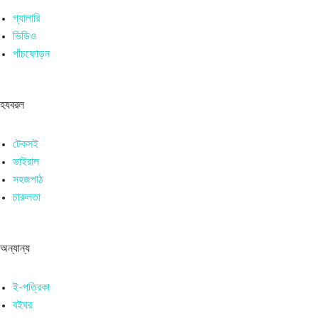
গ্যালারি
ভিডিও
পাঁচফোড়ন
হযবরল
টেকসই
ভাইরাল
সহজপাঠ
চারুলতা
অন্যান্য
ই-পত্রিকা
বইঘর