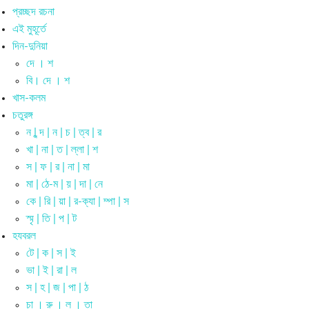
প্রচ্ছদ রচনা
এই মুহূর্তে
দিন-দুনিয়া
দে । শ
বি। দে । শ
খাস-কলম
চতুরঙ্গ
ন | ন্দ | ন | চ | ত্ব | র
খা | না | ত | ল্লা | শ
স | ফ | র | না | মা
মা | ঠে-ম | য় | দা | নে
কে | রি | য়া | র-ক্যা | ম্পা | স
স্মৃ | তি | প | ট
হযবরল
টে | ক | স | ই
ভা | ই | রা | ল
স | হ | জ | পা | ঠ
চা । রু । ল । তা