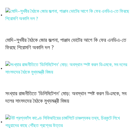
মোদি–সুখবীর বৈঠকে জোর জল্পনা, পাঞ্জাব ভোটের আগে কি ফের এনডিএ-তে
ফিরছে শিরোমণি অকালি দল ?
সংখ্যার রাজনীতিতে ‘ডিলিমিটেশন’ মোড়: অবস্থান স্পষ্ট করল ডিএমকে, সব
দলের সাংসদদের বৈঠকে মুখ্যমন্ত্রী বিজয়