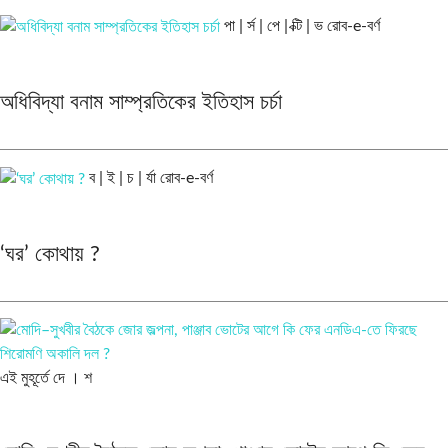
পা | র্স | পে | ক্টি | ভ
রোব-e-বর্ণ
অধিবিদ্যা বনাম সাম্প্রতিকের ইতিহাস চর্চা
ব | ই | চ | র্যা
রোব-e-বর্ণ
‘ঘর’ কোথায় ?
এই মুহূর্তে
দে । শ