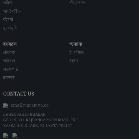
পাঁচফোড়ন
কবিতা
পার্সপেক্টিভ
বইচর্যা
মুখোমুখি
হযবরল
অন্যান্য
টেকসই
ই-পত্রিকা
ভাইরাল
বইঘর
সহজপাঠ
চারুলতা
CONTACT US
email@aramva.co
BHASA SAHID BHABAN
GE-115, 711 RAJDANGA MAIN ROAD, EKT,
KASBA GOLD PARK, KOLKATA-700107