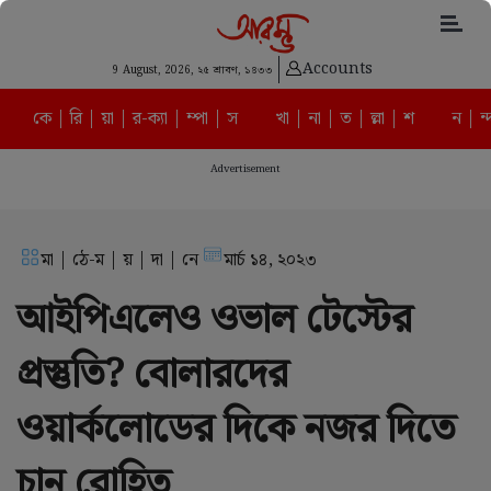
Accounts
9 August, 2026,
২৫ শ্রাবণ, ১৪৩৩
কে | রি | য়া | র-ক্যা | ম্পা | স
খা | না | ত | ল্লা | শ
ন | ন্
Advertisement
মা | ঠে-ম | য় | দা | নে
মার্চ ১৪, ২০২৩
‌আইপিএলেও ওভাল টেস্টের
প্রস্তুতি?‌ বোলারদের
ওয়ার্কলোডের দিকে নজর দিতে
চান রোহিত