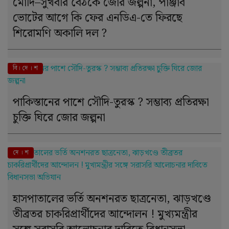
মোদি–সুখবীর বৈঠকে জোর জল্পনা, পাঞ্জাব
ভোটের আগে কি ফের এনডিএ-তে ফিরছে
শিরোমণি অকালি দল ?
বি। দে । শ
পাকিস্তানের পাশে সৌদি-তুরস্ক ? সম্ভাব্য প্রতিরক্ষা
চুক্তি ঘিরে জোর জল্পনা
দে । শ
হাসপাতালের ভর্তি অনশনরত ছাত্রনেতা, ঝাড়খণ্ডে
তীব্রতর চাকরিপ্রার্থীদের আন্দোলন ! মুখ্যমন্ত্রীর