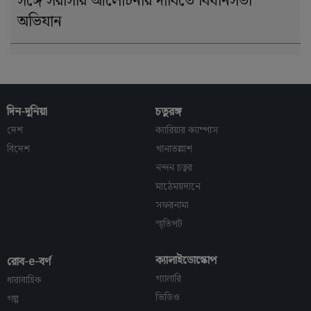
সঙ্গে সরাসরি আলোচনার দাবিতে বিধানসভা
অভিযান
দিন-দুনিয়া
চতুরঙ্গ
দেশ
ক্যারিয়ার ক্যাম্পাস
বিদেশ
খানাতল্লাশ
নন্দন চত্বর
মাঠেময়দানে
সফরনামা
স্মৃতিপট
ক্যালাইডোস্কোপ
রোব-e-বর্ণ
গ্যালারি
ধারাবাহিক
ভিডিও
গল্প