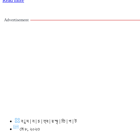
Read more
Advertisement
ন | ন্দ | ন | চ | ত্ব | র স্মৃ | তি | প | ট
মে ৮, ২০২৩