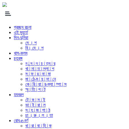
প্রচ্ছদ রচনা
এই মুহূর্তে
দিন-দুনিয়া
দে । শ
বি। দে । শ
খাস-কলম
চতুরঙ্গ
ন | ন্দ | ন | চ | ত্ব | র
খা | না | ত | ল্লা | শ
স | ফ | র | না | মা
মা | ঠে-ম | য় | দা | নে
কে | রি | য়া | র-ক্যা | ম্পা | স
স্মৃ | তি | প | ট
হযবরল
টে | ক | স | ই
ভা | ই | রা | ল
স | হ | জ | পা | ঠ
চা । রু । ল । তা
রোব-e-বর্ণ
ধা | রা | বা | হি | ক