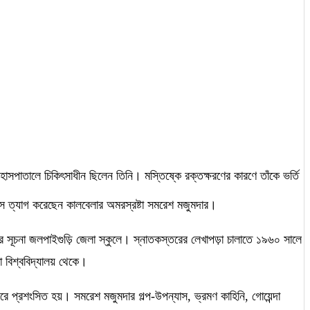
সপাতালে চিকিৎসাধীন ছিলেন তিনি। মস্তিষ্কে রক্তক্ষরণের কারণে তাঁকে ভর্তি
বাস ত্যাগ করেছেন কালবেলার অমরস্রষ্টা সমরেশ মজুমদার।
ষার সূচনা জলপাইগুড়ি জেলা স্কুলে। স্নাতকস্তরের লেখাপড়া চালাতে ১৯৬০ সালে
 বিশ্ববিদ্যালয় থেকে।
পরে প্রশংসিত হয়। সমরেশ মজুমদার গল্প-উপন্যাস, ভ্রমণ কাহিনি, গোয়েন্দা