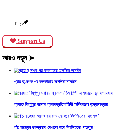
Tags:
Support Us
আরও পড়ুন ➤
প্রায় দু-দশক পর কলকাতায় তসলিমা নাসরিন
প্রয়াত বিষ্ণুপুর ঘরানার প্রবাদপ্রতিম শিল্পী অমিয়রঞ্জন বন্দ্যোপাধ্যায়
পাঁচ রাজ্যের গুরুদ্বারায় দেখানো হবে দিলজিতের ‘সতলুজ’