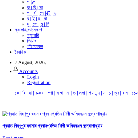
গ | ল্প
ক | বি | তা
পা | র্স | পে | ক্টি | ভ
ব | ই | চ | র্যা
মু | খো | মু | খি
ক্যালাইডোস্কোপ
গ্যালারি
ভিডিও
পাঁচফোড়ন
বৈষয়িক
7 August, 2026,
Accounts
Login
Registration
কে | রি | য়া | র-ক্যা | ম্পা | স
খা | না | ত | ল্লা | শ
ন | ন্দ | ন | চ | ত্ব | র
মা | ঠে-
প্রয়াত বিষ্ণুপুর ঘরানার প্রবাদপ্রতিম শিল্পী অমিয়রঞ্জন বন্দ্যোপাধ্যায়