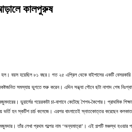
ড়ালে কালপুরুষ
সান হল। বয়স হয়েছিল ৮১ বছর। গত ২৫ এপ্রিল থেকে বাইপাসের একটি বেসরকারি হা
কষ্টজনিত সমস্যায় ভুগতে শুরু করেন। এদিন সন্ধ্যা পৌনে ছটা নাগাদ শেষ নিঃশ্
মজুমদারের। ডুয়ার্সের গয়েরকাটা চা-বাগানে কেটেছে শৈশব-কৈশোর। প্রাথমিক শিক্
়ে ভর্তি হন স্কটিশ চার্চ কলেজে। এরপর বাংলাতেই স্নাতকোত্তর করেছেন কলকাতা
 মজুমদার। তাঁর লেখা প্রথম গল্পের নাম ‘অন্যমাত্রা’। এই গল্পটি মঞ্চস্থ হওয়ার 