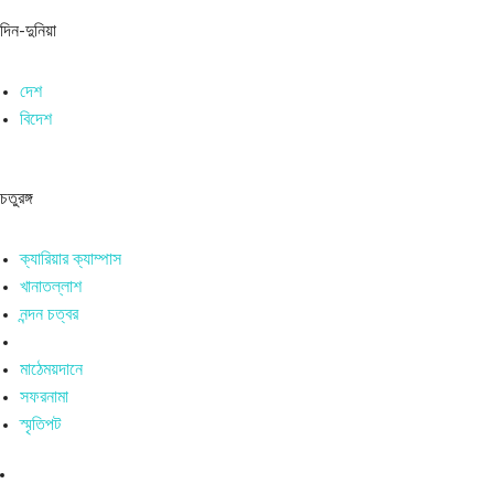
দিন-দুনিয়া
দেশ
বিদেশ
চতুরঙ্গ
ক্যারিয়ার ক্যাম্পাস
খানাতল্লাশ
নন্দন চত্বর
মাঠেময়দানে
সফরনামা
স্মৃতিপট