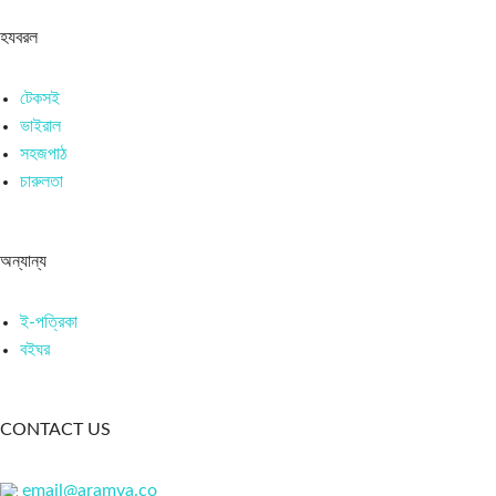
হযবরল
টেকসই
ভাইরাল
সহজপাঠ
চারুলতা
অন্যান্য
ই-পত্রিকা
বইঘর
CONTACT US
email@aramva.co