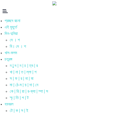
প্রচ্ছদ রচনা
এই মুহূর্তে
দিন-দুনিয়া
দে । শ
বি। দে । শ
খাস-কলম
চতুরঙ্গ
ন | ন্দ | ন | চ | ত্ব | র
খা | না | ত | ল্লা | শ
স | ফ | র | না | মা
মা | ঠে-ম | য় | দা | নে
কে | রি | য়া | র-ক্যা | ম্পা | স
স্মৃ | তি | প | ট
হযবরল
টে | ক | স | ই