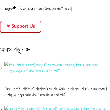
Tags:
ভারত করোনা ভ্রমণ নিষেধাজ্ঞা সৌদি আরব
❤ Support Us
আরও পড়ুন ➤
‘কিয়া বোলতি পাবলিক’, প্রশ্নফাঁসের পর এবার বেকারত্ব, শিক্ষার খরচে নজর।
দেশজুড়ে নতুন অভিযানে ‘ককরোচ জনতা পার্টি’