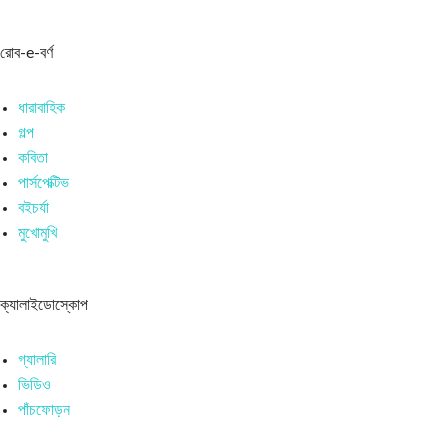
রোব-e-বর্ণ
ধারাবাহিক
গল্প
কবিতা
পার্সপেক্টিভ
বইচর্যা
মুখোমুখি
ক্যালাইডোস্কোপ
গ্যালারি
ভিডিও
পাঁচফোড়ন