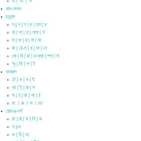
বি। দে । শ
খাস-কলম
চতুরঙ্গ
ন | ন্দ | ন | চ | ত্ব | র
খা | না | ত | ল্লা | শ
স | ফ | র | না | মা
মা | ঠে-ম | য় | দা | নে
কে | রি | য়া | র-ক্যা | ম্পা | স
স্মৃ | তি | প | ট
হযবরল
টে | ক | স | ই
ভা | ই | রা | ল
স | হ | জ | পা | ঠ
চা । রু । ল । তা
রোব-e-বর্ণ
ধা | রা | বা | হি | ক
গ | ল্প
ক | বি | তা