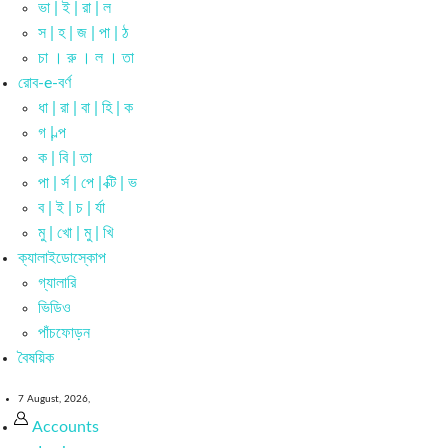
ভা | ই | রা | ল
স | হ | জ | পা | ঠ
চা । রু । ল । তা
রোব-e-বর্ণ
ধা | রা | বা | হি | ক
গ | ল্প
ক | বি | তা
পা | র্স | পে | ক্টি | ভ
ব | ই | চ | র্যা
মু | খো | মু | খি
ক্যালাইডোস্কোপ
গ্যালারি
ভিডিও
পাঁচফোড়ন
বৈষয়িক
7 August, 2026,
Accounts