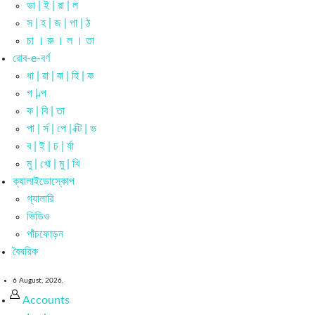
ভা | ই | রা | ল
স | হ | জ | পা | ঠ
চা । রু । ল । তা
রোব-e-বর্ণ
ধা | রা | বা | হি | ক
গ | ল্প
ক | বি | তা
পা | র্স | পে | ক্টি | ভ
ব | ই | চ | র্যা
মু | খো | মু | খি
ক্যালাইডোস্কোপ
গ্যালারি
ভিডিও
পাঁচফোড়ন
বৈষয়িক
6 August, 2026,
Accounts