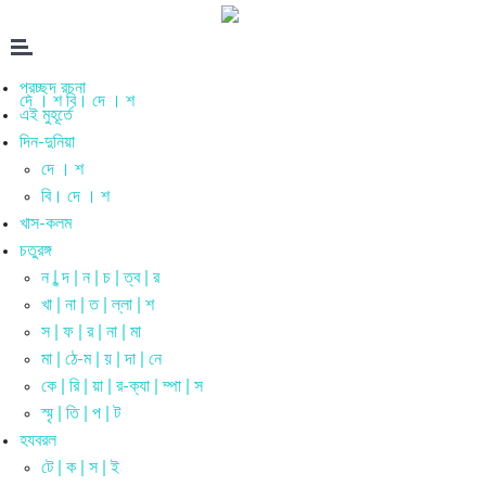
প্রচ্ছদ রচনা
দে । শ
বি। দে । শ
এই মুহূর্তে
দিন-দুনিয়া
দে । শ
বি। দে । শ
খাস-কলম
চতুরঙ্গ
ন | ন্দ | ন | চ | ত্ব | র
খা | না | ত | ল্লা | শ
স | ফ | র | না | মা
মা | ঠে-ম | য় | দা | নে
কে | রি | য়া | র-ক্যা | ম্পা | স
স্মৃ | তি | প | ট
হযবরল
টে | ক | স | ই