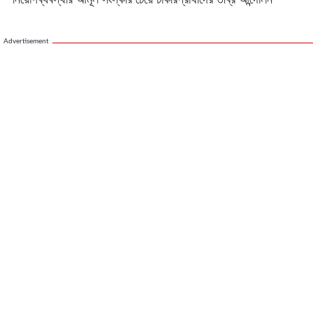
নিয়োগব্যবস্থার আমূল সংস্কার চেয়ে চাকরিপ্রার্থীদের তীব্র আন্দোলন
Advertisement