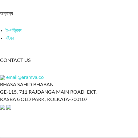
অন্যান্য
ই-পত্রিকা
বইঘর
CONTACT US
email@aramva.co
BHASA SAHID BHABAN
GE-115, 711 RAJDANGA MAIN ROAD, EKT,
KASBA GOLD PARK, KOLKATA-700107
NEWSLETTER