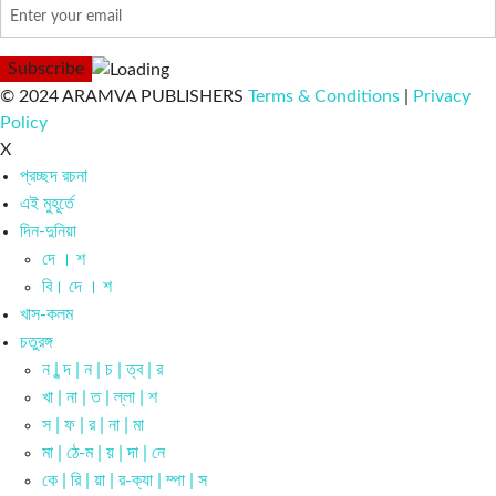
© 2024 ARAMVA PUBLISHERS
Terms & Conditions
|
Privacy
Policy
X
প্রচ্ছদ রচনা
এই মুহূর্তে
দিন-দুনিয়া
দে । শ
বি। দে । শ
খাস-কলম
চতুরঙ্গ
ন | ন্দ | ন | চ | ত্ব | র
খা | না | ত | ল্লা | শ
স | ফ | র | না | মা
মা | ঠে-ম | য় | দা | নে
কে | রি | য়া | র-ক্যা | ম্পা | স