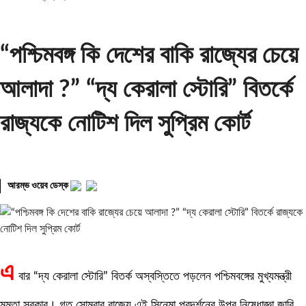
“পশ্চিমবঙ্গ কি দেশের বাকি রাজ্যের চেয়ে
আলাদা ?” “দ্য কেরালা স্টোরি” বিতর্কে
রাজ্যকে নোটিশ দিল সুপ্রিম কোর্ট
আরম্ভ ওয়েব ডেস্ক
এ
বার “দ্য কেরালা স্টোরি” বিতর্ক অস্বস্তিতে পড়লেন পশ্চিমবঙ্গের মুখ্যমন্ত্রী
মমতা সরকার। গত সোমবার রাজ্যে এই সিনেমা প্রদর্শনের উপর নিষেধাজ্ঞা জারি