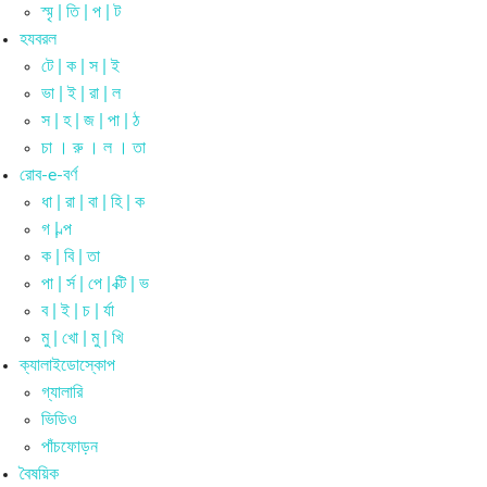
স্মৃ | তি | প | ট
হযবরল
টে | ক | স | ই
ভা | ই | রা | ল
স | হ | জ | পা | ঠ
চা । রু । ল । তা
রোব-e-বর্ণ
ধা | রা | বা | হি | ক
গ | ল্প
ক | বি | তা
পা | র্স | পে | ক্টি | ভ
ব | ই | চ | র্যা
মু | খো | মু | খি
ক্যালাইডোস্কোপ
গ্যালারি
ভিডিও
পাঁচফোড়ন
বৈষয়িক