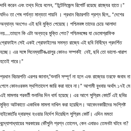
দাবি করেন এবং তথ্য দিয়ে বলেন, “ইন্টেলিজেন্স রিপোর্ট রয়েছে রাজ্যের হাতে।”
যদিও তা শেষ পর্যন্ত মান্যতা পায়নি । প্রধান বিচারপতি প্রশ্ন ছিল,, “দেশের
অন্যান্য অংশেও এই ছবি মুক্তি পেয়েছে। পশ্চিমবঙ্গ তাদের চেয়ে আলাদা
নয়….তাহলে কি এটা অন্যত্র মুক্তি পেত? পশ্চিমবঙ্গের যা ডেমোগ্রাফিক
প্রোফাইল সেই একই প্রোফাইলের সমস্ত রাজ্যে এই ছবি নির্বিঘ্নে প্রদর্শিত
হচ্ছে। এর সঙ্গে সিনেম্যাটিক ভ্য়ালুর কোনও সম্পর্কই নেই, ছবি তো ভালো-খারাপ
হতেই পারে।”
প্রধান বিচারপতি এরপর জানান,”শুনানি সম্পূর্ণ না হলে এবং রাজ্যের তরফে জবাব না
পেলে কোনওরকম স্থগিতাদেশ জারি করা যাবে না।” আগামী বুধবার অর্থাৎ ১৭ই মে
এই মামলার পরবর্তী শুনানির দিন ধার্য হয়েছে। এর আগে সুপ্রিম কোর্টে এই ছবির
মুক্তি আটকাতে একাধিক মামলা দাখিল করা হয়েছিল। আবেদনকারীদের সংশ্লিষ্ট
হাইকোর্টের দ্বারস্থ হওয়ার নির্দেশ দিয়েছিল সুপ্রিম কোর্ট। এদিন মমতা
বন্দ্যোপাধ্যায়ের সরকারের কৌঁসুলি প্রশ্ন তোলেন, কেন এবারও তেমনটা ঘটবে না?