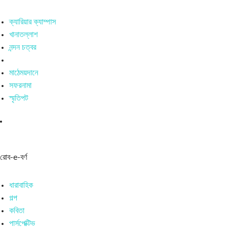
ক্যারিয়ার ক্যাম্পাস
খানাতল্লাশ
নন্দন চত্বর
মাঠেময়দানে
সফরনামা
স্মৃতিপট
রোব-e-বর্ণ
ধারাবাহিক
গল্প
কবিতা
পার্সপেক্টিভ