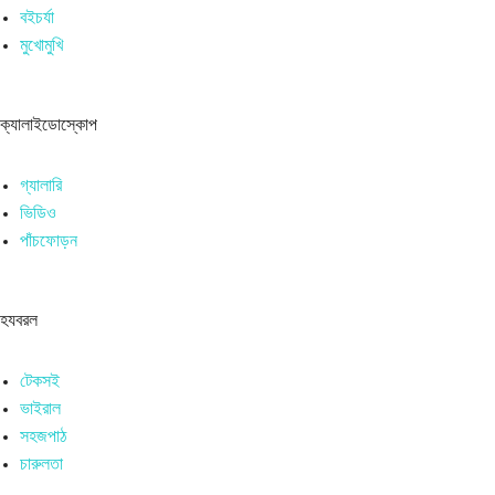
বইচর্যা
মুখোমুখি
ক্যালাইডোস্কোপ
গ্যালারি
ভিডিও
পাঁচফোড়ন
হযবরল
টেকসই
ভাইরাল
সহজপাঠ
চারুলতা