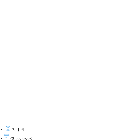
দে । শ
মে ১২, ২০২৩