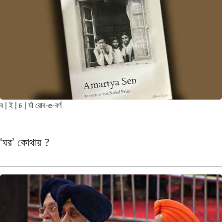
ব | ই | চ | র্যা
রোব-e-বর্ণ
‘ঘর’ কোথায় ?