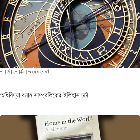
পা | র্স | পে | ক্টি | ভ
রোব-e-বর্ণ
অধিবিদ্যা বনাম সাম্প্রতিকের ইতিহাস চর্চা