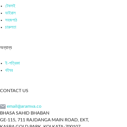
টেকসই
ভাইরাল
সহজপাঠ
চারুলতা
অন্যান্য
ই-পত্রিকা
বইঘর
CONTACT US
email@aramva.co
BHASA SAHID BHABAN
GE-115, 711 RAJDANGA MAIN ROAD, EKT,
KASBA GOLD PARK, KOLKATA-700107