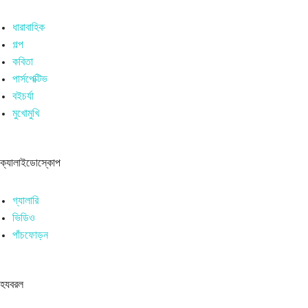
ধারাবাহিক
গল্প
কবিতা
পার্সপেক্টিভ
বইচর্যা
মুখোমুখি
ক্যালাইডোস্কোপ
গ্যালারি
ভিডিও
পাঁচফোড়ন
হযবরল