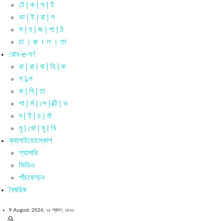
টে | ক | স | ই
ভা | ই | রা | ল
স | হ | জ | পা | ঠ
চা । রু । ল । তা
রোব-e-বর্ণ
ধা | রা | বা | হি | ক
গ | ল্প
ক | বি | তা
পা | র্স | পে | ক্টি | ভ
ব | ই | চ | র্যা
মু | খো | মু | খি
ক্যালাইডোস্কোপ
গ্যালারি
ভিডিও
পাঁচফোড়ন
বৈষয়িক
9 August, 2026,
২৫ শ্রাবণ, ১৪৩৩