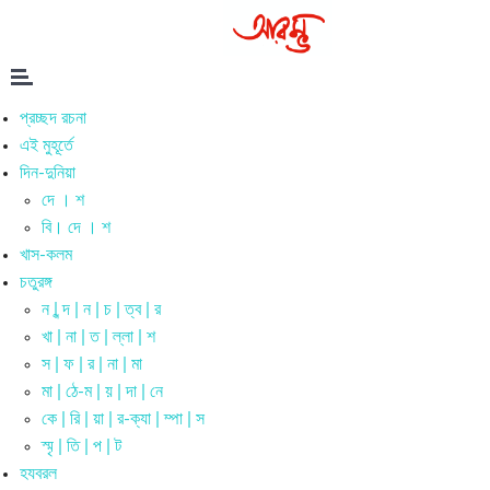
প্রচ্ছদ রচনা
এই মুহূর্তে
দিন-দুনিয়া
দে । শ
বি। দে । শ
খাস-কলম
চতুরঙ্গ
ন | ন্দ | ন | চ | ত্ব | র
খা | না | ত | ল্লা | শ
স | ফ | র | না | মা
মা | ঠে-ম | য় | দা | নে
কে | রি | য়া | র-ক্যা | ম্পা | স
স্মৃ | তি | প | ট
হযবরল