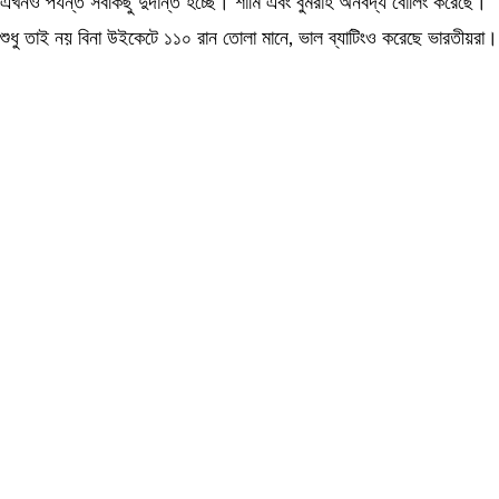
এখনও পর্যন্ত সবকিছু দুর্দান্ত হচ্ছে। শামি এবং বুমরাহ অনবদ্য বোলিং করেছে।
শুধু তাই নয় বিনা উইকেটে ১১০ রান তোলা মানে, ভাল ব্যাটিংও করেছে ভারতীয়রা।