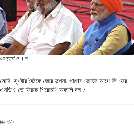
এই মুহূর্তে
দে । শ
মোদি–সুখবীর বৈঠকে জোর জল্পনা, পাঞ্জাব ভোটের আগে কি ফের
এনডিএ-তে ফিরছে শিরোমণি অকালি দল ?
দিন-দুনিয়া