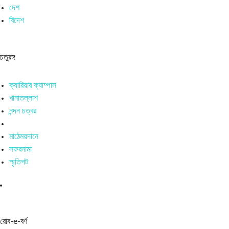
দেশ
বিদেশ
চতুরঙ্গ
ক্যারিয়ার ক্যাম্পাস
খানাতল্লাশ
নন্দন চত্বর
মাঠেময়দানে
সফরনামা
স্মৃতিপট
রোব-e-বর্ণ