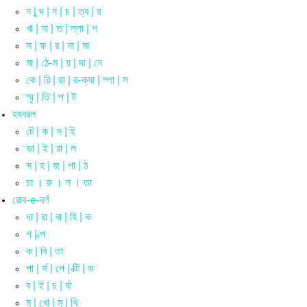
ন | ন্দ | ন | চ | ত্ব | র
খা | না | ত | ল্লা | শ
স | ফ | র | না | মা
মা | ঠে-ম | য় | দা | নে
কে | রি | য়া | র-ক্যা | ম্পা | স
স্মৃ | তি | প | ট
হযবরল
টে | ক | স | ই
ভা | ই | রা | ল
স | হ | জ | পা | ঠ
চা । রু । ল । তা
রোব-e-বর্ণ
ধা | রা | বা | হি | ক
গ | ল্প
ক | বি | তা
পা | র্স | পে | ক্টি | ভ
ব | ই | চ | র্যা
মু | খো | মু | খি