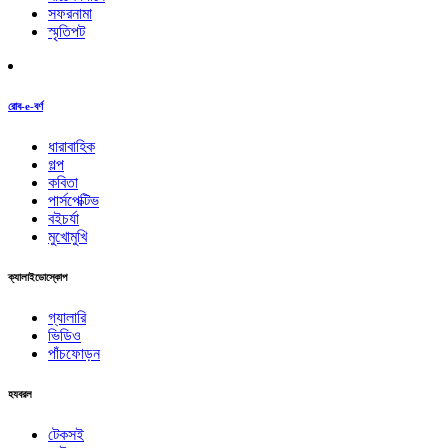
সফরনামা
স্মৃতিপট
রোব-e-বর্ণ
ধারাবাহিক
গল্প
কবিতা
পার্সপেক্টিভ
বইচর্যা
মুখোমুখি
ক্যালাইডোস্কোপ
গ্যালারি
ভিডিও
পাঁচফোড়ন
হযবরল
টেকসই