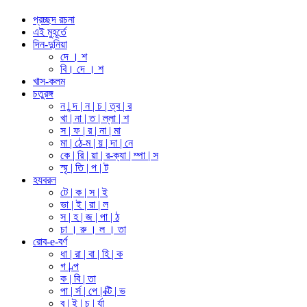
প্রচ্ছদ রচনা
এই মুহূর্তে
দিন-দুনিয়া
দে । শ
বি। দে । শ
খাস-কলম
চতুরঙ্গ
ন | ন্দ | ন | চ | ত্ব | র
খা | না | ত | ল্লা | শ
স | ফ | র | না | মা
মা | ঠে-ম | য় | দা | নে
কে | রি | য়া | র-ক্যা | ম্পা | স
স্মৃ | তি | প | ট
হযবরল
টে | ক | স | ই
ভা | ই | রা | ল
স | হ | জ | পা | ঠ
চা । রু । ল । তা
রোব-e-বর্ণ
ধা | রা | বা | হি | ক
গ | ল্প
ক | বি | তা
পা | র্স | পে | ক্টি | ভ
ব | ই | চ | র্যা