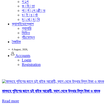
গ | ল্প
ক | বি | তা
পা | র্স | পে | ক্টি | ভ
ব | ই | চ | র্যা
মু | খো | মু | খি
ক্যালাইডোস্কোপ
গ্যালারি
ভিডিও
পাঁচফোড়ন
বৈষয়িক
6 August, 2026,
Accounts
Login
Registration
মালদহে পুলিশের জালে দুই বাইক আরোহী, ব্যাগ থেকে উদ্ধার বিপুল টাকা ও মাদক
Read more