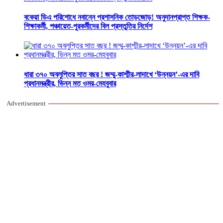
বকেয়া ডিএ পরিশোধে নবান্নে প্রশাসনিক তোড়জোড়! অনুদানপ্রাপ্ত শিক্ষক-
শিক্ষাকর্মী, পঞ্চায়েত-পুরকর্মীদের বিল প্রস্তুতির নির্দেশ
ধারা ৩৭০ অবলুপ্তির সাত বছর ! জম্মু-কাশ্মীর-লাদাখে ‘উন্নয়ন’-এর দাবি
প্রধানমন্ত্রীর, ভিন্ন মত ওমর-মেহবুবার
Advertisement