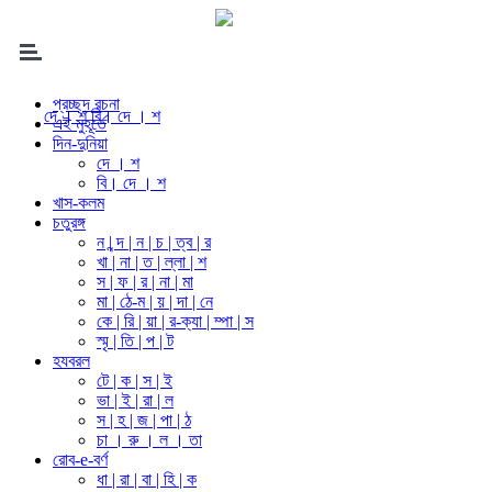
প্রচ্ছদ রচনা
দে । শ
বি। দে । শ
এই মুহূর্তে
দিন-দুনিয়া
দে । শ
বি। দে । শ
খাস-কলম
চতুরঙ্গ
ন | ন্দ | ন | চ | ত্ব | র
খা | না | ত | ল্লা | শ
স | ফ | র | না | মা
মা | ঠে-ম | য় | দা | নে
কে | রি | য়া | র-ক্যা | ম্পা | স
স্মৃ | তি | প | ট
হযবরল
টে | ক | স | ই
ভা | ই | রা | ল
স | হ | জ | পা | ঠ
চা । রু । ল । তা
রোব-e-বর্ণ
ধা | রা | বা | হি | ক