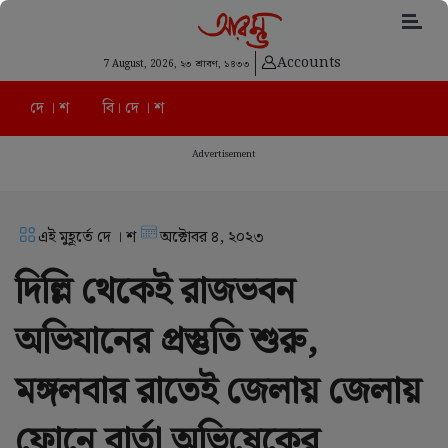
Accounts
7 August, 2026,
২৩ শ্রাবণ, ১৪৩৩
দে । শ
বি। দে । শ
Advertisement
এই মুহূর্তে দে । শ
অক্টোবর ৪, ২০২৩
দিল্লি থেকেই রাজভবন
অভিযানের প্রস্তুতি শুরু,
মঙ্গলবার রাতেই জেলায় জেলায়
ফোনে বার্তা অভিষেকের