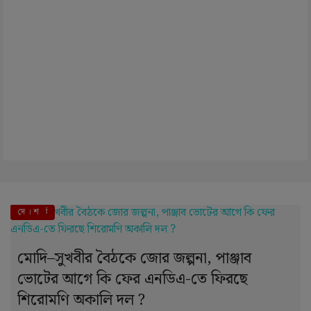
এই মুহূর্তে
দে । শ
মোদি–সুখবীর বৈঠকে জোর জল্পনা, পাঞ্জাব
ভোটের আগে কি ফের এনডিএ-তে ফিরছে
শিরোমণি অকালি দল ?