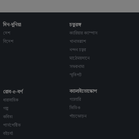
দিন-দুনিয়া
চতুরঙ্গ
দেশ
ক্যারিয়ার ক্যাম্পাস
বিদেশ
খানাতল্লাশ
নন্দন চত্বর
মাঠেময়দানে
সফরনামা
স্মৃতিপট
ক্যালাইডোস্কোপ
রোব-e-বর্ণ
গ্যালারি
ধারাবাহিক
ভিডিও
গল্প
পাঁচফোড়ন
কবিতা
পার্সপেক্টিভ
বইচর্যা