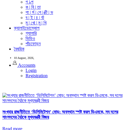
গ | ল্প
ক | বি | তা
পা | র্স | পে | ক্টি | ভ
ব | ই | চ | র্যা
মু | খো | মু | খি
ক্যালাইডোস্কোপ
গ্যালারি
ভিডিও
পাঁচফোড়ন
বৈষয়িক
10 August, 2026,
Accounts
Login
Registration
সংখ্যার রাজনীতিতে ‘ডিলিমিটেশন’ মোড়: অবস্থান স্পষ্ট করল ডিএমকে, সব দলের
সাংসদদের বৈঠকে মুখ্যমন্ত্রী বিজয়
Read more