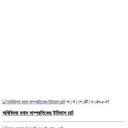
পা | র্স | পে | ক্টি | ভ
রোব-e-বর্ণ
অধিবিদ্যা বনাম সাম্প্রতিকের ইতিহাস চর্চা