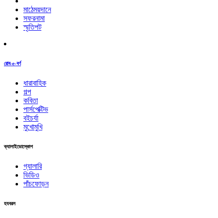
মাঠেময়দানে
সফরনামা
স্মৃতিপট
রোব-e-বর্ণ
ধারাবাহিক
গল্প
কবিতা
পার্সপেক্টিভ
বইচর্যা
মুখোমুখি
ক্যালাইডোস্কোপ
গ্যালারি
ভিডিও
পাঁচফোড়ন
হযবরল