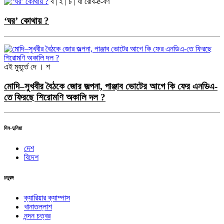
ব | ই | চ | র্যা
রোব-e-বর্ণ
‘ঘর’ কোথায় ?
এই মুহূর্তে
দে । শ
মোদি–সুখবীর বৈঠকে জোর জল্পনা, পাঞ্জাব ভোটের আগে কি ফের এনডিএ-
তে ফিরছে শিরোমণি অকালি দল ?
দিন-দুনিয়া
দেশ
বিদেশ
চতুরঙ্গ
ক্যারিয়ার ক্যাম্পাস
খানাতল্লাশ
নন্দন চত্বর