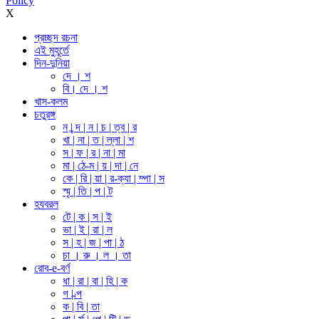
Policy
X
প্রচ্ছদ রচনা
এই মুহূর্তে
দিন-দুনিয়া
দে । শ
বি। দে । শ
খাস-কলম
চতুরঙ্গ
ন | ন্দ | ন | চ | ত্ব | র
খা | না | ত | ল্লা | শ
স | ফ | র | না | মা
মা | ঠে-ম | য় | দা | নে
কে | রি | য়া | র-ক্যা | ম্পা | স
স্মৃ | তি | প | ট
হযবরল
টে | ক | স | ই
ভা | ই | রা | ল
স | হ | জ | পা | ঠ
চা । রু । ল । তা
রোব-e-বর্ণ
ধা | রা | বা | হি | ক
গ | ল্প
ক | বি | তা