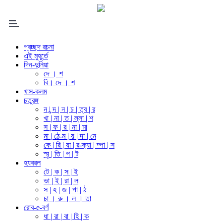
প্রচ্ছদ রচনা
এই মুহূর্তে
দিন-দুনিয়া
দে । শ
বি। দে । শ
খাস-কলম
চতুরঙ্গ
ন | ন্দ | ন | চ | ত্ব | র
খা | না | ত | ল্লা | শ
স | ফ | র | না | মা
মা | ঠে-ম | য় | দা | নে
কে | রি | য়া | র-ক্যা | ম্পা | স
স্মৃ | তি | প | ট
হযবরল
টে | ক | স | ই
ভা | ই | রা | ল
স | হ | জ | পা | ঠ
চা । রু । ল । তা
রোব-e-বর্ণ
ধা | রা | বা | হি | ক