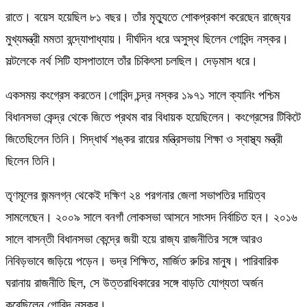
রাতে। বয়েস হয়েছিল ৮১ বছর। তাঁর মৃত্যুতে শোকপ্রকাশ করেছেন রাজ্যের
মুখ্যমন্ত্রী মমতা বন্দ্যোপাধ্যায়। দীর্ঘদিন ধরে অসুস্থ ছিলেন গোবিন্দ নস্কর।
সল্টলেকে নর্থ সিটি হাসপাতালে তাঁর চিকিৎসা চলছিল। দেড়মাস ধরে।
একসময় কংগ্রেস করতেন।গোবিন্দ চন্দ্র নস্কর ১৯৭১ সালে ক্যানিং পশ্চিম
বিধানসভা কেন্দ্র থেকে জিতে প্রথম বার বিধায়ক হয়েছিলেন। কংগ্রেসের টিকিটে
জিতেছিলেন তিনি। সিদ্ধার্থ শঙ্কর রায়ের মন্ত্রিসভায় শিক্ষা ও স্বাস্থ্য মন্ত্রী
ছিলেন তিনি।
তৃণমূলের জন্মলগ্ন থেকেই দক্ষিণ ২৪ পরগনার জেলা সভাপতির দায়িত্ব
সামলেছেন। ২০০৯ সালে বনগাঁ লোকসভা আসনে সাংসদ নির্বাচিত হন। ২০১৬
সালে বাসন্তী বিধানসভা কেন্দ্রে জয়ী হয়ে রাজ্য রাজনীতির সঙ্গে আরও
নিবিড়ভাবে জড়িয়ে পড়েন। ভদ্র শিক্ষিত, মার্জিত রুচির মানুষ। পারিবারিক
ঘরানায় রাজনীতি ছিল, সে উত্তরাধিকারের সঙ্গে বাড়তি যোগ্যতা অর্জন
করেছিলেন গোবিন্দ নস্কর।