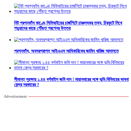
নিট প্রশ্নফাঁস কাণ্ডে সিবিআইয়ের চার্জশিটে চাঞ্চল্যকর তথ্য, চিরকুটে লিখে
পড়ুয়াদের কাছে পৌঁছত প্রশ্নের উত্তর
প্রশ্নফাঁস, অবসরপ্রাপ্ত আইএএস আধিকারিকের জামিন খারিজ আদালতে
সীমান্ত সুরক্ষায় ১.৪৪ বর্গমাইল জমি দান ! মায়ানমারের সঙ্গে ভূমি-বিনিময়ের ভাবনা
কেন্দ্র সরকারের ?
Advertisement