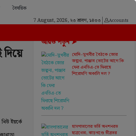
বৈষয়িক
7 August, 2026,
২৩ শ্রাবণ, ১৪৩৩
Accounts
আরও পড়ুন ➤
ই দিয়ে
মোদি–সুখবীর বৈঠকে জোর
জল্পনা, পাঞ্জাব ভোটের আগে কি
ফের এনডিএ-তে ফিরছে
শিরোমণি অকালি দল ?
 নিউ ইয়র্কে
হাসপাতালের ভর্তি অনশনরত
ছাত্রনেতা, ঝাড়খণ্ডে তীব্রতর
কানাডা