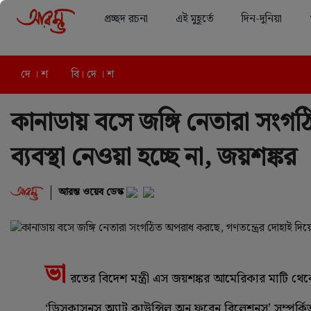
প্রচ্ছদ রচনা
এই মুহূর্তে
দিন-দুনিয়া
দে । শ
বি। দে । শ
দে । শ প্রচ্ছদ রচনা
সেপ্টেম্বর ২৭, ২০২৩
কানাডায় বসে জঙ্গি নেতারা সংগঠ
ব্যবস্থা নেওয়া হচ্ছে না, জয়শঙ্কর
আরম্ভ ওয়েব ডেস্ক
ভা
রতের বিদেশ মন্ত্রী এস জয়শঙ্কর আমেরিকার মাটি থেক
‘ডিসকাসনস অ্যাট কাউন্সিল অন ফরেন রিলেশনস’ সম্পর্