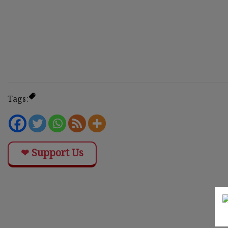
Tags:
❤ Support Us