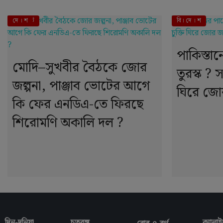
এই মুহূর্তে
দে । শ
বি। দে । শ
পাকিস্তা
মোদি–সুখবীর বৈঠকে জোর
তুরস্ক ? সম
জল্পনা, পাঞ্জাব ভোটের আগে
ঘিরে জোর
কি ফের এনডিএ-তে ফিরছে
শিরোমণি অকালি দল ?
দিন-দুনিয়া
চতুরঙ্গ
ক্যালাই