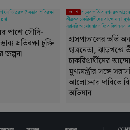
দে । শ
নের পাশে সৌদি-
হাসপাতালের ভর্তি 
্ভাব্য প্রতিরক্ষা চুক্তি
ছাত্রনেতা, ঝাড়খণ্ডে ত
 জল্পনা
চাকরিপ্রার্থীদের আন্দ
মুখ্যমন্ত্রীর সঙ্গে সরাস
আলোচনার দাবিতে বি
অভিযান
ডোস্কোপ
হযবরল
অন্যান্য
CONT