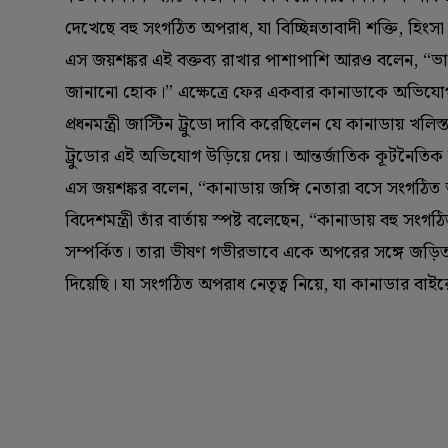
দেখেছে বহু সংগঠিত অপরাধ, যা বিচ্ছিন্নতাবাদী শক্তি, হিংসা
এস জয়শঙ্কর এই বক্তব্য রাখার পাশাপাশি আরও বলেন, “ভারত
জানানো হোক।” এক্ষেত্রে ফের একবার কানাডাকে অভিযোগ প্র
প্রধনমন্ত্রী জাস্টিন ট্রুডো দাবি করেছিলেন যে কানাডায় খল
ট্রুডোর এই অভিযোগ উড়িয়ে দেয়। আন্তর্জাতিক কূটনৈতি
এস জয়শঙ্কর বলেন, “কানাডায় জঙ্গি নেতারা বসে সংগঠিত অপ
বিদেশমন্ত্রী তাঁর বার্তায় স্পষ্ট বলেছেন, “কানাডায় বহু সংগ
সম্পর্কিত। তারা ভীষণ গভীরভাবে একে অপরের সঙ্গে জড়িত
দিয়েছি। যা সংগঠিত অপরাধ নেতৃত্ব নিয়ে, যা কানাডার বাইরের