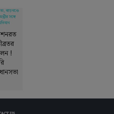
অনশনরত
ীব্রতর
োলন !
রি
ধানসভা
ACT US