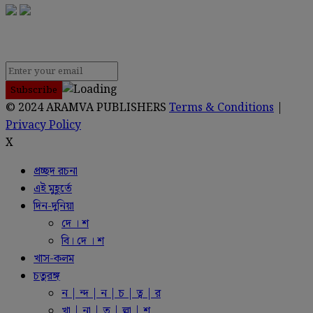
NEWSLETTER
© 2024 ARAMVA PUBLISHERS
Terms & Conditions
|
Privacy Policy
X
প্রচ্ছদ রচনা
এই মুহূর্তে
দিন-দুনিয়া
দে । শ
বি। দে । শ
খাস-কলম
চতুরঙ্গ
ন | ন্দ | ন | চ | ত্ব | র
খা | না | ত | ল্লা | শ