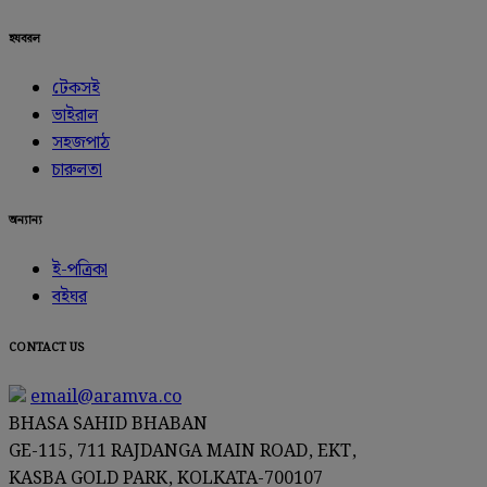
হযবরল
টেকসই
ভাইরাল
সহজপাঠ
চারুলতা
অন্যান্য
ই-পত্রিকা
বইঘর
CONTACT US
email@aramva.co
BHASA SAHID BHABAN
GE-115, 711 RAJDANGA MAIN ROAD, EKT,
KASBA GOLD PARK, KOLKATA-700107