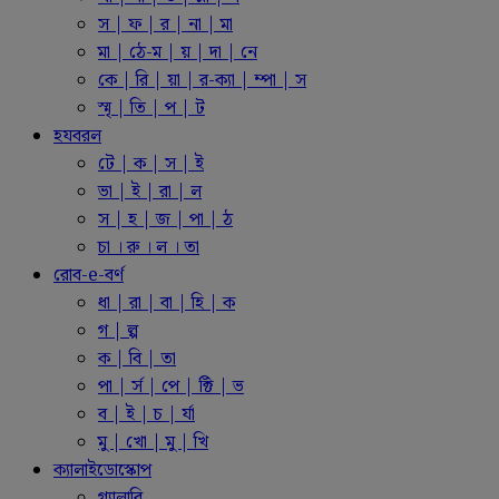
স | ফ | র | না | মা
মা | ঠে-ম | য় | দা | নে
কে | রি | য়া | র-ক্যা | ম্পা | স
স্মৃ | তি | প | ট
হযবরল
টে | ক | স | ই
ভা | ই | রা | ল
স | হ | জ | পা | ঠ
চা । রু । ল । তা
রোব-e-বর্ণ
ধা | রা | বা | হি | ক
গ | ল্প
ক | বি | তা
পা | র্স | পে | ক্টি | ভ
ব | ই | চ | র্যা
মু | খো | মু | খি
ক্যালাইডোস্কোপ
গ্যালারি