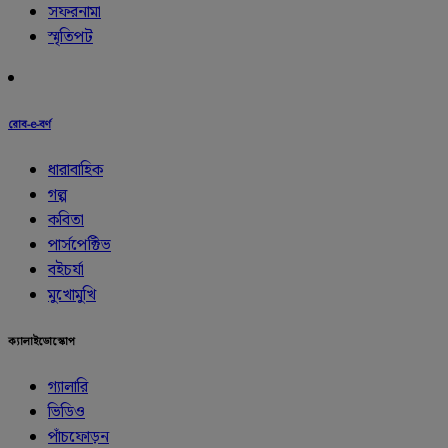
সফরনামা
স্মৃতিপট
রোব-e-বর্ণ
ধারাবাহিক
গল্প
কবিতা
পার্সপেক্টিভ
বইচর্যা
মুখোমুখি
ক্যালাইডোস্কোপ
গ্যালারি
ভিডিও
পাঁচফোড়ন