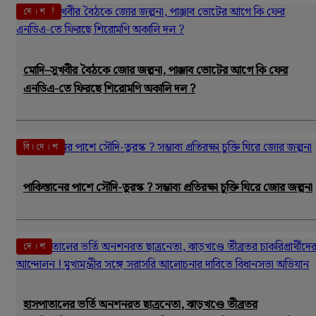
এই মুহূর্তে
দে । শ
মোদি–সুখবীর বৈঠকে জোর জল্পনা, পাঞ্জাব ভোটের আগে কি ফের
এনডিএ-তে ফিরছে শিরোমণি অকালি দল ?
বি। দে । শ
পাকিস্তানের পাশে সৌদি-তুরস্ক ? সম্ভাব্য প্রতিরক্ষা চুক্তি ঘিরে জোর জল্পনা
দে । শ
হাসপাতালের ভর্তি অনশনরত ছাত্রনেতা, ঝাড়খণ্ডে তীব্রতর