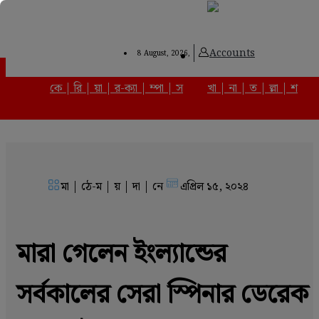
Accounts
8 August, 2026,
কে | রি | য়া | র-ক্যা | ম্পা | স
খা | না | ত | ল্লা | শ
Advertisement
মা | ঠে-ম | য় | দা | নে
এপ্রিল ১৫, ২০২৪
‌মারা গেলেন ইংল্যান্ডের
সর্বকালের সেরা স্পিনার ডেরেক