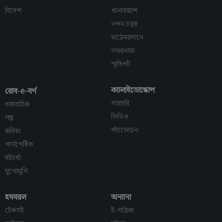
বিদেশ
খানাতল্লাশ
নন্দন চত্বর
মাঠেময়দানে
সফরনামা
স্মৃতিপট
ক্যালাইডোস্কোপ
রোব-e-বর্ণ
গ্যালারি
ধারাবাহিক
ভিডিও
গল্প
পাঁচফোড়ন
কবিতা
পার্সপেক্টিভ
বইচর্যা
মুখোমুখি
হযবরল
অন্যান্য
টেকসই
ই-পত্রিকা