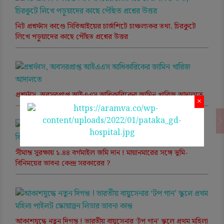
নিট প্রশ্নফাঁস কাণ্ডে সিবিআইয়ের চার্জশিটে চাঞ্চল্যকর তথ্য, চিরকুটে
লিখে পড়ুয়াদের কাছে পৌঁছত প্রশ্নের উত্তর
প্রশ্নফাঁস, অবসরপ্রাপ্ত আইএএস আধিকারিকের জামিন খারিজ আদালতে
×
সীমান্ত সুরক্ষায় ১.৪৪ বর্গমাইল জমি দান ! মায়ানমারের সঙ্গে ভূমি-
বিনিময়ের ভাবনা কেন্দ্র সরকারের ?
আকাশযুদ্ধে নতুন দিগন্ত ! ভারতীয় বায়ুসেনার ‘টপ গান’ স্কুলে প্রথম মহিলা