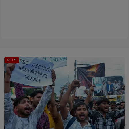
দে । শ