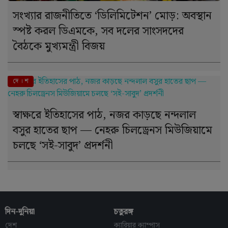
সংখ্যার রাজনীতিতে ‘ডিলিমিটেশন’ মোড়: অবস্থান
স্পষ্ট করল ডিএমকে, সব দলের সাংসদদের
বৈঠকে মুখ্যমন্ত্রী বিজয়
দে । শ
স্বাক্ষরে ইতিহাসের পাঠ, নজর কাড়ছে নন্দলাল
বসুর হাতের ছাপ — নেহরু চিলড্রেনস মিউজিয়ামে
চলছে ‘সই-সাবুদ’ প্রদর্শনী
দিন-দুনিয়া
চতুরঙ্গ
দেশ
ক্যারিয়ার ক্যাম্পাস