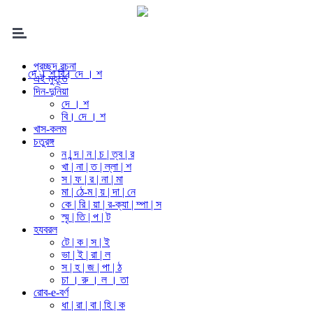
প্রচ্ছদ রচনা
দে । শ
বি। দে । শ
এই মুহূর্তে
দিন-দুনিয়া
দে । শ
বি। দে । শ
খাস-কলম
চতুরঙ্গ
ন | ন্দ | ন | চ | ত্ব | র
খা | না | ত | ল্লা | শ
স | ফ | র | না | মা
মা | ঠে-ম | য় | দা | নে
কে | রি | য়া | র-ক্যা | ম্পা | স
স্মৃ | তি | প | ট
হযবরল
টে | ক | স | ই
ভা | ই | রা | ল
স | হ | জ | পা | ঠ
চা । রু । ল । তা
রোব-e-বর্ণ
ধা | রা | বা | হি | ক