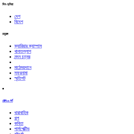
দিন-দুনিয়া
দেশ
বিদেশ
চতুরঙ্গ
ক্যারিয়ার ক্যাম্পাস
খানাতল্লাশ
নন্দন চত্বর
মাঠেময়দানে
সফরনামা
স্মৃতিপট
রোব-e-বর্ণ
ধারাবাহিক
গল্প
কবিতা
পার্সপেক্টিভ