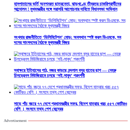
হাসপাতালের ভর্তি অনশনরত ছাত্রনেতা, ঝাড়খণ্ডে তীব্রতর চাকরিপ্রার্থীদের
আন্দোলন ! মুখ্যমন্ত্রীর সঙ্গে সরাসরি আলোচনার দাবিতে বিধানসভা অভিযান
সংখ্যার রাজনীতিতে ‘ডিলিমিটেশন’ মোড়: অবস্থান স্পষ্ট করল ডিএমকে, সব
দলের সাংসদদের বৈঠকে মুখ্যমন্ত্রী বিজয়
স্বাক্ষরে ইতিহাসের পাঠ, নজর কাড়ছে নন্দলাল বসুর হাতের ছাপ — নেহরু
চিলড্রেনস মিউজিয়ামে চলছে ‘সই-সাবুদ’ প্রদর্শনী
সাড়ে পাঁচ বছরে ৭৭ দেশে প্রধানমন্ত্রীর সফর, বিদেশ যাত্রায় খরচ ৫৫৭ কোটিরও
বেশি । সংসদে তথ্য পেশ কেন্দ্রের
Advertisement