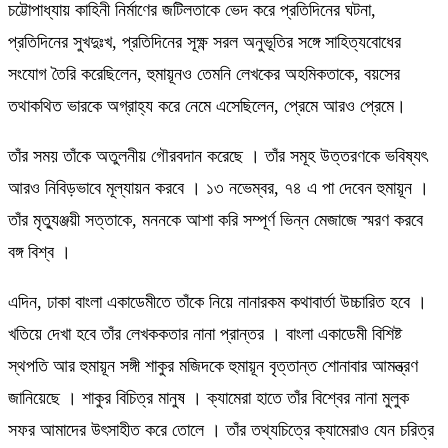
চট্টোপাধ্যায় কাহিনী নির্মাণের জটিলতাকে ভেদ করে প্রতিদিনের ঘটনা,
প্রতিদিনের সুখদুঃখ, প্রতিদিনের সূক্ষ্ণ সরল অনুভূতির সঙ্গে সাহিত্যবোধের
সংযোগ তৈরি করেছিলেন, হুমায়ূনও তেমনি লেখকের অহমিকতাকে, বয়সের
তথাকথিত ভারকে অগ্রাহ্য করে নেমে এসেছিলেন, প্রেমে আরও প্রেমে।
তাঁর সময় তাঁকে অতুলনীয় গৌরবদান করেছে । তাঁর সমূহ উত্তরণকে ভবিষ্যৎ
আরও নিবিড়ভাবে মূল্যায়ন করবে । ১৩ নভেম্বর, ৭৪ এ পা দেবেন হুমায়ূন ।
তাঁর মৃত্যুঞ্জয়ী সত্তাকে, মননকে আশা করি সম্পূর্ণ ভিন্ন মেজাজে স্মরণ করবে
বঙ্গ বিশ্ব ।
এদিন, ঢাকা বাংলা একাডেমীতে তাঁকে নিয়ে নানারকম কথাবার্তা উচ্চারিত হবে ।
খতিয়ে দেখা হবে তাঁর লেখককতার নানা প্রান্তর । বাংলা একাডেমী বিশিষ্ট
স্থপতি আর হুমায়ূন সঙ্গী শাকুর মজিদকে হুমায়ূন বৃত্তান্ত শোনাবার আমন্ত্রণ
জানিয়েছে । শাকুর বিচিত্র মানুষ । ক্যামেরা হাতে তাঁর বিশ্বের নানা মুলুক
সফর আমাদের উৎসাহীত করে তোলে । তাঁর তথ্যচিত্রে ক্যামেরাও যেন চরিত্র