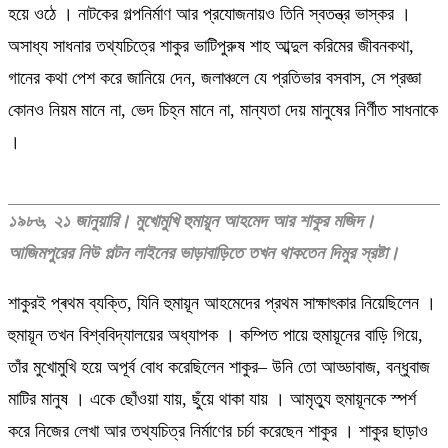
হয়ে ওঠে । নাটকের গল্পনির্মাণ আর প্রযোজনায়ও তিনি স্বতন্ত্র ভাস্কর ।
অসাধ্য সাধনার তথ্যচিত্রে শাকুর ভাটিপুরুষ শাহ আব্দুল করিমের জীবনকথা,
গানের কথা পেশ করে জানিয়ে দেন, জলাঞ্চলে যে প্রতিভার বসবাস, সে প্রজ্ঞা
কোনও নিয়ম মানে না, ভেদ চিহ্ন মানে না, মান্যতা দেয় মানুষের নির্ণীত সাধনাকে
।
১৯৮৬, ২১ জানুয়ারি। মুখোমুখি হুমায়ূন আহমেদ আর শাকুর মজিদ।
আজিমপুরের নিউ পল্টন লাইনের ভাড়াবাড়িতে তখন থাকতেন দিমুর স্রষ্টা।
শাকুরই প্ৰথম ব্যক্তি, যিনি হুমায়ূন আহমেদের প্রথম সাক্ষাৎকার নিয়েছিলেন ।
হুমায়ূন তখন বিশ্ববিদ্যালয়ের অধ্যাপক । কম্পিত পায়ে হুমায়ূনের বাড়ি গিয়ে,
তাঁর মুখোমুখি হয়ে অপূর্ব বোধ করেছিলেন শাকুর– উনি তো আড্ডাবাজ, বন্ধুবাজ
মাটির মানুষ । একে ছোঁওয়া যায়, ছুঁয়ে থাকা যায় । আমৃত্যু হুমায়ূনকে স্পর্শ
করে নিজের লেখা আর তথ্যচিত্র নির্মাণের চর্চা করেছেন শাকুর । শাকুর ছাড়াও