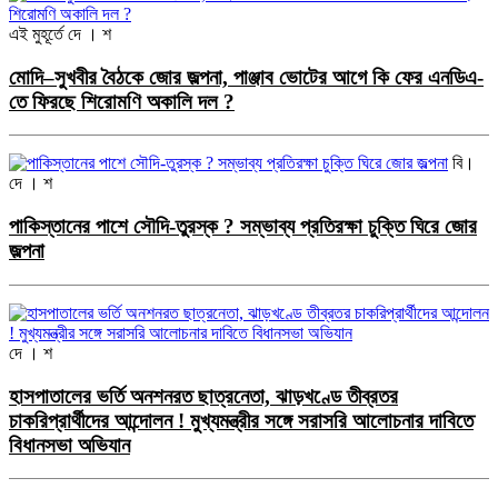
এই মুহূর্তে
দে । শ
মোদি–সুখবীর বৈঠকে জোর জল্পনা, পাঞ্জাব ভোটের আগে কি ফের এনডিএ-
তে ফিরছে শিরোমণি অকালি দল ?
বি।
দে । শ
পাকিস্তানের পাশে সৌদি-তুরস্ক ? সম্ভাব্য প্রতিরক্ষা চুক্তি ঘিরে জোর
জল্পনা
দে । শ
হাসপাতালের ভর্তি অনশনরত ছাত্রনেতা, ঝাড়খণ্ডে তীব্রতর
চাকরিপ্রার্থীদের আন্দোলন ! মুখ্যমন্ত্রীর সঙ্গে সরাসরি আলোচনার দাবিতে
বিধানসভা অভিযান