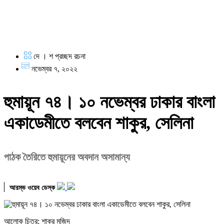
দে । শ প্রচ্ছদ রচনা
নভেম্বর ৭, ২০২২
হুমায়ূন ৭৪। ১০ নভেম্বর ঢাকার বাংলা
একাডেমীতে বলবেন শাকুর, সেলিনা
পাঠক তৈরিতে হুমায়ূনের অবদান অসামান্য
আরম্ভ ওয়েব ডেস্ক
আলোক চিত্র: শাকুর মজিদ