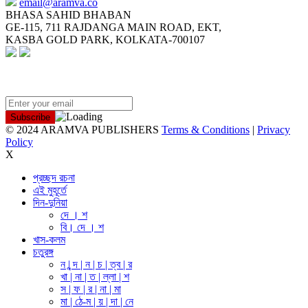
email@aramva.co
BHASA SAHID BHABAN
GE-115, 711 RAJDANGA MAIN ROAD, EKT,
KASBA GOLD PARK, KOLKATA-700107
NEWSLETTER
© 2024 ARAMVA PUBLISHERS
Terms & Conditions
|
Privacy
Policy
X
প্রচ্ছদ রচনা
এই মুহূর্তে
দিন-দুনিয়া
দে । শ
বি। দে । শ
খাস-কলম
চতুরঙ্গ
ন | ন্দ | ন | চ | ত্ব | র
খা | না | ত | ল্লা | শ
স | ফ | র | না | মা
মা | ঠে-ম | য় | দা | নে