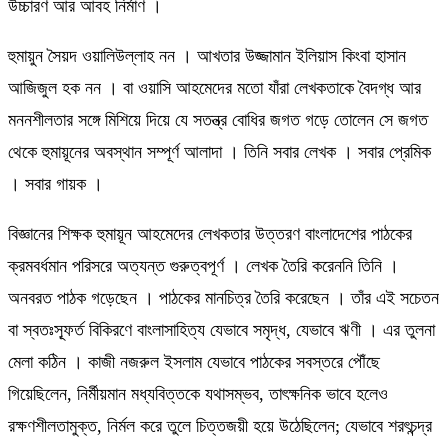
উচ্চারণ আর আবহ নির্মাণ ।
হুমায়ুন সৈয়দ ওয়ালিউল্লাহ নন । আখতার উজ্জামান ইলিয়াস কিংবা হাসান
আজিজুল হক নন । বা ওয়াসি আহমেদের মতো যাঁরা লেখকতাকে বৈদগ্ধ আর
মননশীলতার সঙ্গে মিশিয়ে দিয়ে যে সতন্ত্র বোধির জগত গড়ে তোলেন সে জগত
থেকে হুমায়ূনের অবস্থান সম্পূর্ণ আলাদা । তিনি সবার লেখক । সবার প্রেমিক
। সবার গায়ক ।
বিজ্ঞানের শিক্ষক হুমায়ূন আহমেদের লেখকতার উত্তরণ বাংলাদেশের পাঠকের
ক্রমবর্ধমান পরিসরে অত্যন্ত গুরুত্বপূর্ণ । লেখক তৈরি করেননি তিনি ।
অনবরত পাঠক গড়েছেন । পাঠকের মানচিত্র তৈরি করেছেন । তাঁর এই সচেতন
বা স্বতঃস্ফূর্ত বিকিরণে বাংলাসাহিত্য যেভাবে সমৃদ্ধ, যেভাবে ঋণী । এর তুলনা
মেলা কঠিন । কাজী নজরুল ইসলাম যেভাবে পাঠকের সবস্তরে পৌঁছে
গিয়েছিলেন, নির্মীয়মান মধ্যবিত্তকে যথাসম্ভব, তাৎক্ষনিক ভাবে হলেও
রক্ষণশীলতামুক্ত, নির্মল করে তুলে চিত্তজয়ী হয়ে উঠেছিলেন; যেভাবে শরৎচন্দ্র