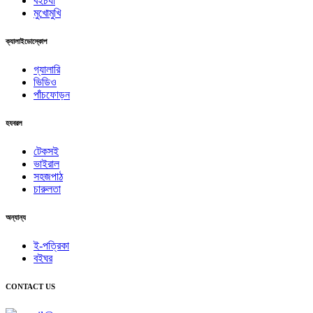
বইচর্যা
মুখোমুখি
ক্যালাইডোস্কোপ
গ্যালারি
ভিডিও
পাঁচফোড়ন
হযবরল
টেকসই
ভাইরাল
সহজপাঠ
চারুলতা
অন্যান্য
ই-পত্রিকা
বইঘর
CONTACT US