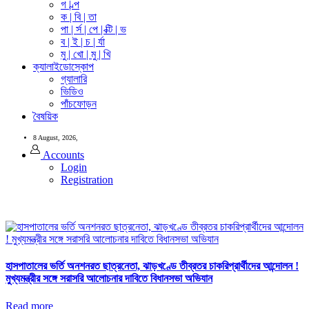
গ | ল্প
ক | বি | তা
পা | র্স | পে | ক্টি | ভ
ব | ই | চ | র্যা
মু | খো | মু | খি
ক্যালাইডোস্কোপ
গ্যালারি
ভিডিও
পাঁচফোড়ন
বৈষয়িক
8 August, 2026,
Accounts
Login
Registration
হাসপাতালের ভর্তি অনশনরত ছাত্রনেতা, ঝাড়খণ্ডে তীব্রতর চাকরিপ্রার্থীদের আন্দোলন !
মুখ্যমন্ত্রীর সঙ্গে সরাসরি আলোচনার দাবিতে বিধানসভা অভিযান
Read more