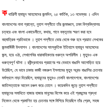
ক
থাশিল্পী হুমায়ূন আহমেদের জন্মদিন, ২৫ কার্তিক, ১৩ নভেম্বর । এদিন
বাংলাদেশের নানা প্রান্তে, নুহাশ পল্লীতে তাঁর জন্মাঞ্চলে, ঢাকা বিশ্ববিদ্যালয়
চত্বরে এবং বাংলা একাডেমীতে, কথায়, গানে বক্তৃতায় স্মরণ করা হবে
বহুমাত্রিক প্রতিভাকে । নুহাশ পল্লীতে ভোর থেকে শুরু হবে প্রয়াত লেখকের
জন্মবার্ষিকী উদযাপন । বাংলাদেশের সাংস্কৃতিক ইতিহাসে হুমায়ূন আহমেদের
জন্ম, হয়ে ওঠা, লেখালেখির ধারাবাহিকতার গুরুত্ব অপরিসীম । মৃত্যুও এক
গুরুত্বপূর্ণ ঘটনা । রবীন্দ্রনাথের প্রয়াণের পর যেভাবে বাঙালি আলোড়িত হয়ে
উঠেছিল, যে ভাবে ঢাকায় কাজী নজরুল ইসলামের মৃত্যু অখন্ড বাঙালির চেতনার
মর্মস্থলে নাড়া দিয়েছিল, হুমায়ূনের মৃত্যুও তেমনি বাংলাদেশকে, বাংলাদেশের
জাতিসত্তাকে আবেগ চঞ্চল করে তোলে । কয়েকদিন জুড়ে নুহাশ পল্লীতে
হুমায়ূনের সমাধিতে হাজার হাজার মানুষের বিশেষ করে এই প্রজন্মের শ্রদ্ধা
নিবেদন থেকে প্রমাণিত হয় চেতনার সঙ্গে মিশিয়ে দিয়েছিল তাঁর প্রেম, সহজ